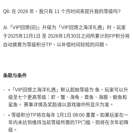
Q6: 在 2026 年，我只有 11 个月时间来提升我的等级吗?
从「VIP回馈(旧)」升级为「VIP回馈之海洋礼遇」时，玩家
于2025年12月1日 至 2026年1月30日之间所累计的FP积分将
自动换算为等级积分TP，以补偿时间较短的问题。
条款与条件
•「VIP回馈之海洋礼遇」默认起始等级为 鱼，玩家可以升
级至七个更高等级：虾、蟹、海龟、章鱼、海豚、鲸鱼和
鲨鱼。 赛事详情及奖励请以游戏端中所显示为准。
• 等级积分TP将在每年 1月1日 08:00 重置。如果玩家在一
年内未达到维持当前等级所需的TP门槛，则将在次年初降
级。