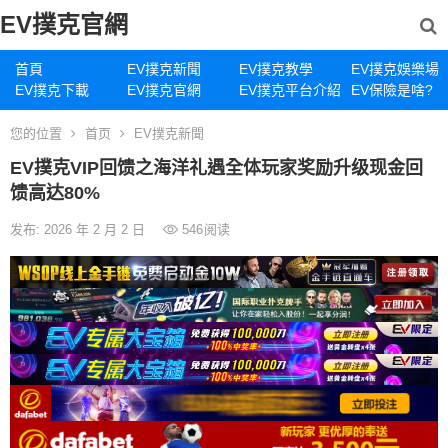
EV撲克官網
首頁
EV撲克新聞
EV撲克教學
EV撲克娛樂場
EV撲克下載
EV撲克官網
EV撲克平台介紹
EV保險是啥?
您的位置
首页
EV撲克新聞
EV撲克VIP回馈之海洋礼遇全体玩家奖励升级现金回
馈高达80%
发布: 2026 年 2 月 2 日
546
阅读