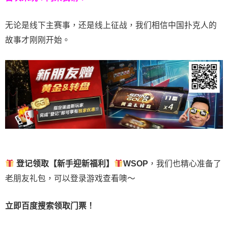
无论是线下主赛事，还是线上征战，我们相信中国扑克人的
故事才刚刚开始。
登记领取【新手迎新福利】
WSOP
，我们也精心准备了
老朋友礼包，可以登录游戏查看噢～
立即百度搜索领取门票！