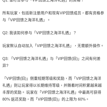
Q1: 谁符合参与「VIP回馈之海洋礼遇」的资格？
所有玩家，包括新注册用户和现有VIP回馈成员，都有资格参
与「VIP回馈之海洋礼遇」。
Q2: 我该如何参与「VIP回馈之海洋礼遇」？
玩家默认自动加入「VIP回馈之海洋礼遇」，无需额外操作。
Q3: 「VIP回馈之海洋礼遇」与「VIP回馈(旧)」之间有何差
异?
「VIP回馈(旧)」侧重短期等级和奖励，而「VIP回馈之海洋
礼遇」则让玩家得以长期维持等级，并随着时间积累越来越
丰厚的奖励。 玩家在「VIP回馈之海洋礼遇」中最高可获得
80% 返还奖励，而「VIP回馈(旧)」的上限为 60%。