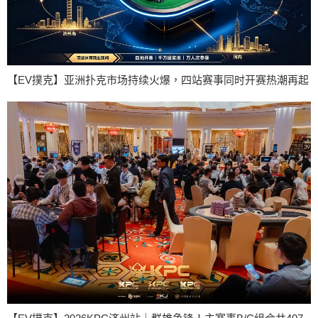
【EV撲克】亚洲扑克市场持续火爆，四站赛事同时开赛热潮再起