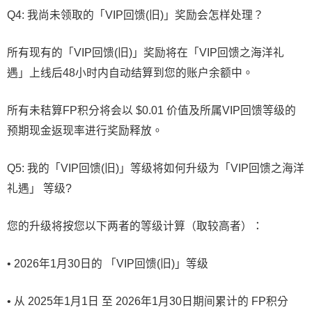
Q4: 我尚未领取的「VIP回馈(旧)」奖励会怎样处理？
所有现有的「VIP回馈(旧)」奖励将在「VIP回馈之海洋礼
遇」上线后48小时内自动结算到您的账户余额中。
所有未秸算FP积分将会以 $0.01 价值及所属VIP回馈等级的
预期现金返现率
进行奖励释放。
Q5: 我的「VIP回馈(旧)」等级将如何升级为「VIP回馈之海洋
礼遇」 等级?
您的升级将按您以下两者的等级计算（取较高者）：
• 2026年1月30日的 「VIP回馈(旧)」等级
• 从 2025年1月1日 至 2026年1月30日期间累计的 FP积分