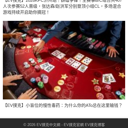
【EV撲克】2026KPC济州站｜群雄争锋！主赛事B/C组合共407
人次参赛52人晋级，张达森/赵洪军分别登顶小组CL，多场混合
游戏持续开启助你摘冠！
【EV撲克】小盲位的慢性毒药：为什么你的ATo总在这里输钱？
© 2026
EV撲克中文網
- EV撲克官網
EV撲克博客