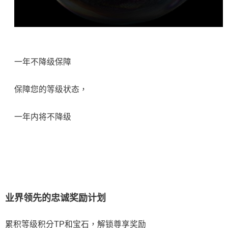
一年不降级保障
保障您的等级状态，
一年内将不降级
业界领先的忠诚奖励计划
累积等级积分TP和宝石，解锁尊享奖励