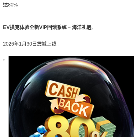
EV撲克体验全新VIP回馈系统 – 海洋礼遇,
2026年1月30日震撼上线！