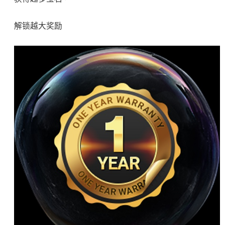
解锁越大奖励