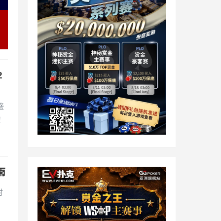
2
盛
！
雨
时