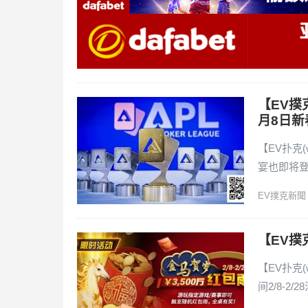
【EV撲
月8日新
【EV扑克
宴也即将登
EV撲克新聞
【EV撲克
【EV扑克(
间2/8-2/