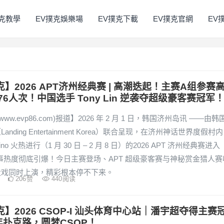
撲克教學
EV撲克娛樂場
EV撲克下載
EV撲克官網
EV
克】2026 APT济州经典赛 | 高潮迭起！主赛A组参赛
76人次！中国选手 Tony Lin 逆袭夺超级豪客赛冠军
www.evp86.com)报道】2026 年 2 月 1 日，韩国济州岛讯 ——由韩
anding Entertainment Korea）联合呈现，在济州神话世界度假村内
asino 火热进行（1 月 30 日 – 2 月 8 日）的2026 APT 济州经典赛进入
赛事热度彻底引爆！今日主赛登场、APT 超级豪客赛与神秘赏金猎人赛
大戏同时上演，精彩根本停不下来。
206
赞
440
阅读
克】2026 CSOP-I 汕头体育中心站｜潘宇超夺得主赛
年扑克路，圆梦CSOP！