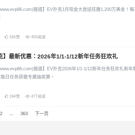
www.evp86.com)报道】EV扑克1月现金大放送狂撒1,200万美金！
奖
166
赞
459
阅读
克】最新优惠：2026年1/1-1/12新年任务狂欢礼
www.evp86.com)报道】EV扑克2026年1/1-1/12新年任务狂欢礼新年
成每日任务获邀专属抽奖赛，
194
赞
477
阅读
2
...
363
下一页