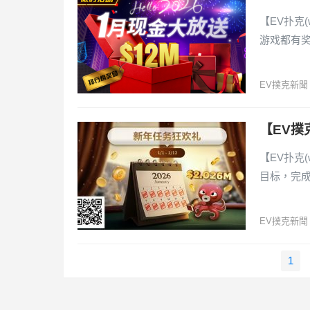
【EV扑克(
游戏都有
EV撲克新聞
【EV撲
【EV扑克(
目标，完
EV撲克新聞
文
1
章
導
覽