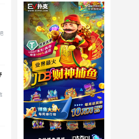
！
把
夺
信
！