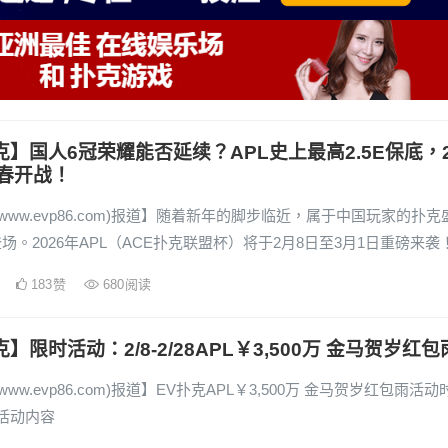
克】国人6冠荣耀能否延续？APL史上最高2.5E保底，
春开战！
(www.evp86.com)报道】随着新年的脚步临近，属于中国玩家的扑克
场。2026年APL（ACE扑克联盟杯）将于2月8日至3月1日重磅来袭
183
赞
680
阅读
】限时活动：2/8-2/28APL￥3,500万 金马贺岁红包
www.evp86.com)报道】EV扑克APL￥3,500万 金马贺岁红包雨活动
28活动内容