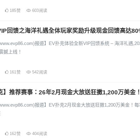
185
赞
603
阅读
VIP回馈之海洋礼遇全体玩家奖励升级现金回馈高达80
www.evp86.com)报道】EV扑克体验全新VIP回馈系统 – 海洋礼遇,20
日震撼上线！
161
赞
542
阅读
克】推荐赛事：26年2月现金大放送狂撒1,200万美金
www.evp86.com)报道】EV扑克2月现金大放送狂撒1,200万美金！
奖
162
赞
404
阅读