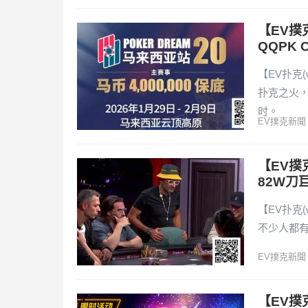
【EV撲
QQPK 
【EV扑克(
扑克之火，
时。
EV撲克新聞
【EV撲
82W刀
【EV扑克(
不少人都有
EV撲克新聞
【EV撲