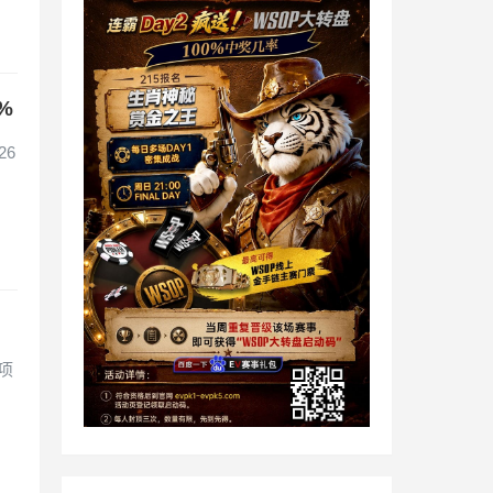
%
26
！
每项