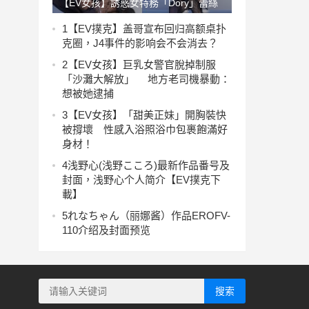
【EV女孩】誘惑女特務「Dory」蕾絲
勾引，「跪地爆乳」全民投降！
1
【EV撲克】盖哥宣布回归高额桌扑
克圈，J4事件的影响会不会消去？
2
【EV女孩】巨乳女警官脫掉制服
「沙灘大解放」 地方老司機暴動：
想被她逮捕
3
【EV女孩】「甜美正妹」開胸裝快
被撐壞 性感入浴照浴巾包裹飽滿好
身材！
4
浅野心(浅野こころ)最新作品番号及
封面，浅野心个人简介【EV撲克下
載】
5
れなちゃん（丽娜酱）作品EROFV-
110介绍及封面预览
搜索