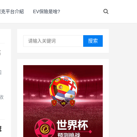
撲克平台介紹
EV保險是啥?
搜索
高
！
国
收
冠