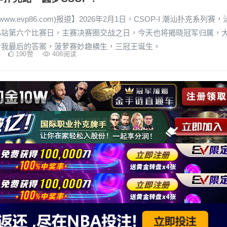
www.evp86.com)报道】2026年2月1日，CSOP-I 潮汕扑克系列赛，
心站第六个比赛日，主赛决赛圈交战之日，今天也将揭晓冠军归属，
给我最后的答案，菠萝赛妙趣横生，三冠王诞生。
190
赞
408
阅读