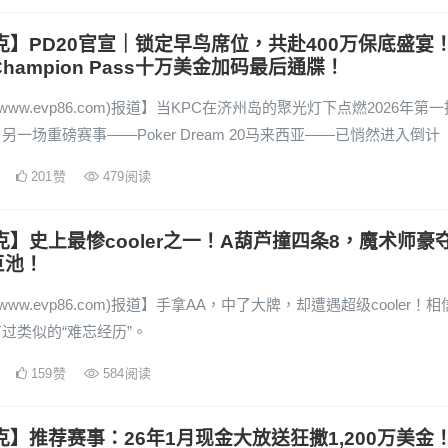
克】PD20官宣｜锁定早鸟席位，共赴400万保底盛宴
Champion Pass十万美金加码最后通牒！
www.evp86.com)报道】当KPC在济州岛的聚光灯下点燃2026年第一
另一场重磅赛事——Poker Dream 20马来西亚——已悄然进入倒计
201
赞
479
阅读
克】史上最惨cooler之一！A葫芦撞四条8，魔术师豪
巨池！
www.evp86.com)报道】手拿AA，中了大牌，却遭遇超级cooler！相
过类似的“难忘经历”。
159
赞
584
阅读
克】推荐赛事：26年1月现金大放送狂撒1,200万美金