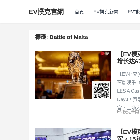
EV撲克官網
首頁
EV撲克新聞
EV
標籤:
Battle of Malta
【EV撲
增长达6
【EV扑克(
蓝鼎娱乐（L
LES A C
Day3，
官，三场
EV撲克新聞
【EV撲
军，15