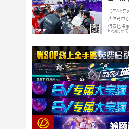
【EV扑克(
头体育中
师赛也将
EV撲克新聞