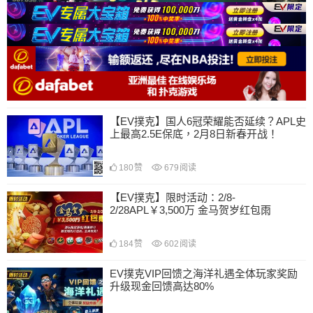
【EV撲克】国人6冠荣耀能否延续？APL史
上最高2.5E保底，2月8日新春开战！
180
赞
679
阅读
【EV撲克】限时活动：2/8-
2/28APL￥3,500万 金马贺岁红包雨
184
赞
602
阅读
EV撲克VIP回馈之海洋礼遇全体玩家奖励
升级现金回馈高达80%