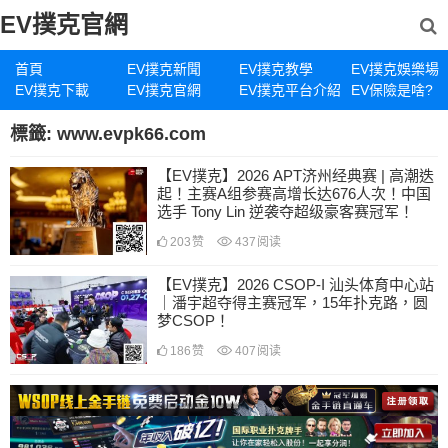
EV撲克官網
首頁
EV撲克新聞
EV撲克教學
EV撲克娛樂場
EV撲克下載
EV撲克官網
EV撲克平台介紹
EV保險是啥?
標籤:
www.evpk66.com
【EV撲克】2026 APT济州经典赛 | 高潮迭
起！主赛A组参赛高增长达676人次！中国
选手 Tony Lin 逆袭夺超级豪客赛冠军！
203
赞
437
阅读
【EV撲克】2026 CSOP-I 汕头体育中心站
｜潘宇超夺得主赛冠军，15年扑克路，圆
梦CSOP！
186
赞
407
阅读