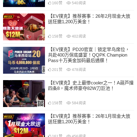
160
赞
540
阅读
【EV撲克】推荐赛事：26年2月现金大放
送狂撒1,200万美金！
158
赞
402
阅读
【EV撲克】PD20官宣｜锁定早鸟席位，
共赴400万保底盛宴！QQPK Champion
Pass十万美金加码最后通牒！
201
赞
478
阅读
【EV撲克】史上最惨cooler之一！A葫芦撞
四条8，魔术师豪夺82W刀巨池！
158
赞
584
阅读
【EV撲克】推荐赛事：26年1月现金大放
送狂撒1,200万美金！
161
赞
456
阅读