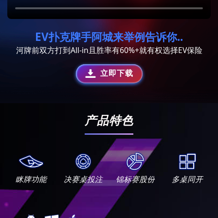
EV扑克牌手阿城来举例告诉你..
河牌前双方打到All-in且胜率有60%+就有权选择EV保险
立即下载
产品特色
眯牌功能
决赛桌投注
锦标赛股份
多桌同开