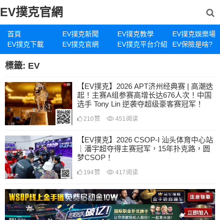
EV撲克官網
首頁
EV撲克新聞
EV撲克教學
EV撲克娛樂場
EV撲克下載
EV撲克官網
EV撲克平台介紹
EV保險是啥?
標籤:
EV
【EV撲克】2026 APT济州经典赛 | 高潮迭
起！主赛A组参赛高增长达676人次！中国
选手 Tony Lin 逆袭夺超级豪客赛冠军！
210
赞
451
阅读
【EV撲克】2026 CSOP-I 汕头体育中心站
｜潘宇超夺得主赛冠军，15年扑克路，圆
梦CSOP！
194
赞
417
阅读