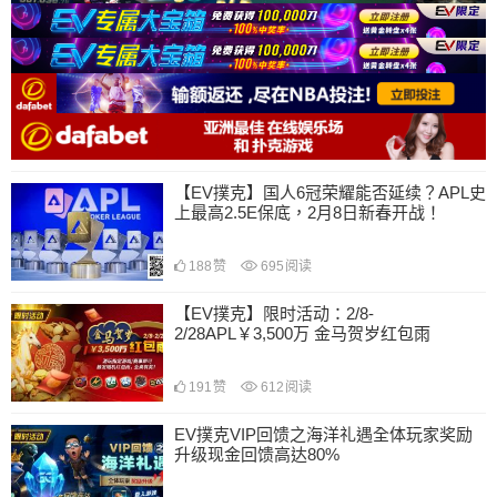
【EV撲克】国人6冠荣耀能否延续？APL史
上最高2.5E保底，2月8日新春开战！
188
赞
695
阅读
【EV撲克】限时活动：2/8-
2/28APL￥3,500万 金马贺岁红包雨
191
赞
612
阅读
EV撲克VIP回馈之海洋礼遇全体玩家奖励
升级现金回馈高达80%