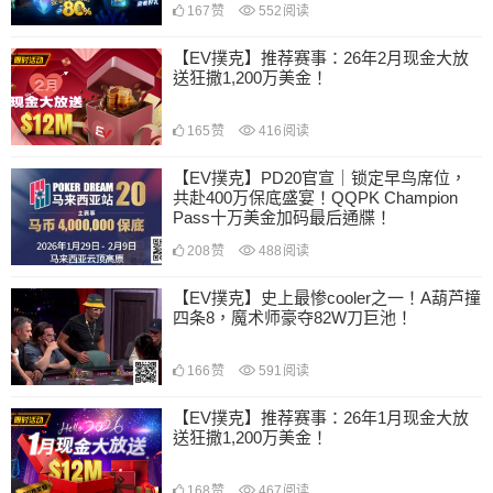
167
赞
552
阅读
【EV撲克】推荐赛事：26年2月现金大放
送狂撒1,200万美金！
165
赞
416
阅读
【EV撲克】PD20官宣｜锁定早鸟席位，
共赴400万保底盛宴！QQPK Champion
Pass十万美金加码最后通牒！
208
赞
488
阅读
【EV撲克】史上最惨cooler之一！A葫芦撞
四条8，魔术师豪夺82W刀巨池！
166
赞
591
阅读
【EV撲克】推荐赛事：26年1月现金大放
送狂撒1,200万美金！
168
赞
467
阅读