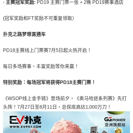
· 主赛冠军奖励:
PD19 主赛门票一张 + 2晚 PD19赛事酒店
(冠军奖励和FT奖励不可重复领取）
扑克之路梦想直通车
PD18主赛线上门票赛7月5日起火热开启！
每日多场赛事，丰富奖励等你来赢！
特别奖励：每场冠军将获得PD18主赛门票！
《WSOP线上金手链》登场前夕，《奥马哈迷系列赛》先打
头阵！7月27日至8月11日，总保底高达1,000万刀！