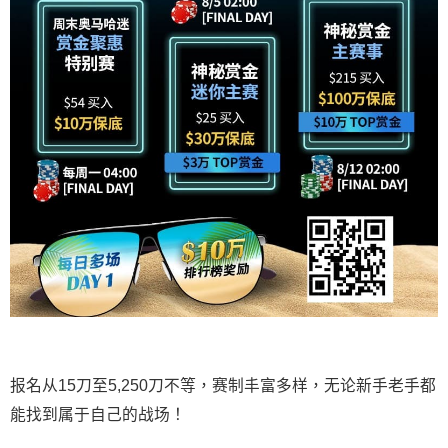
报名从15刀至5,250刀不等，赛制丰富多样，无论新手老手都
能找到属于自己的战场！