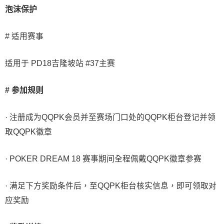
泡沫保护
# 适用赛事
适用于 PD18吉隆坡站 #37主赛
# 参加规则
· 注册成为QQPK会员并至赛场门口处的QQPK柜台登记并领
取QQPK徽章
· POKER DREAM 18 赛事期间全程佩戴QQPK徽章参赛
· 满足下方奖励条件后，至QQPK柜台核实信息，即可领取对
应奖励