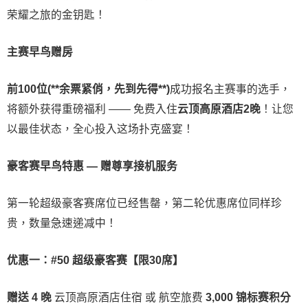
荣耀之旅的金钥匙！
主赛早鸟赠房
前100位(**余票紧俏，先到先得**)
成功报名主赛事的选手，
将额外获得重磅福利 —— 免费入住
云顶高原酒店2晚
！让您
以最佳状态，全心投入这场扑克盛宴！
豪客赛早鸟特惠 — 赠尊享接机服务
第一轮超级豪客赛席位已经售罄，第二轮优惠席位同样珍
贵，数量急速递减中！
优惠一：#50 超级豪客赛【限30席】
赠送 4 晚
云顶高原酒店住宿 或 航空旅费
3,000 锦标赛积分