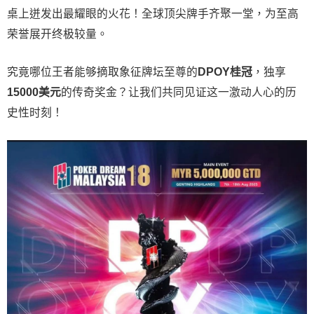
桌上迸发出最耀眼的火花！全球顶尖牌手齐聚一堂，为至高
荣誉展开终极较量。
究竟哪位王者能够摘取象征牌坛至尊的
DPOY桂冠
，独享
15000美元
的传奇奖金？让我们共同见证这一激动人心的历
史性时刻！