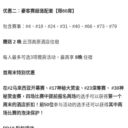
优惠二：豪客赛超值配套【限60席】
包含赛事：#4、#18、#24、#31、#40、#66、#73、#79
赠送 2 晚
云顶高原酒店住宿
每人最多可选3项赠房活动，最高享
8晚
住宿
首周末特别优惠
在#2马来西亚开幕赛、#17神秘大赏金、#23深筹赛、 #30神
秘赏金赛，
四场比赛中提前报名两场
的选手可以获得
第一个
周末的酒店折扣！前50位
参与活动的选手还可以获得
其中两
场比赛的泡沫保护！