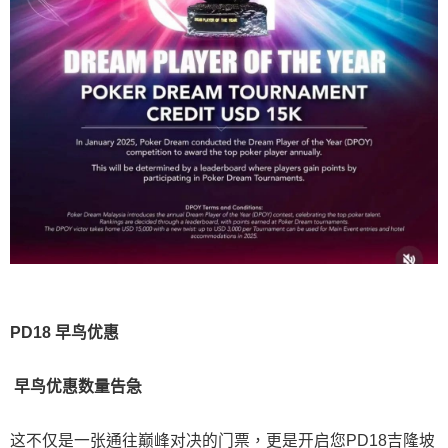
PD18 早鸟优惠
早鸟优惠数量告急
这不仅是一张通往巅峰对决的门票，更是开启您PD18吉隆坡