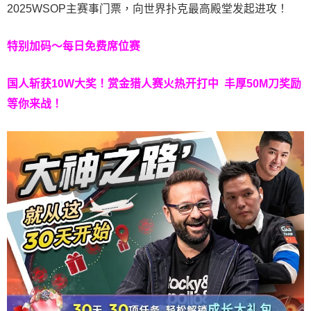
2025WSOP主赛事门票，向世界扑克最高殿堂发起进攻！
特别加码～每日免费席位赛
国人斩获
10W
大奖！
赏金猎人赛火热开打中 丰厚50M刀奖励
等你来战！