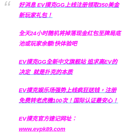
好消息 EV撲克GG上线注册领取350美金
新玩家礼包！
全天24小时随机将掉落现金红包至牌局底
池或玩家余额!快体验吧
EV撲克GG
全新中文旗舰站
追求高EV
的
决定
就是扑克的本质
EV撲克娱乐场强势上线疯狂送钱，注册
免费转老虎機100次！国际认证最安心！
EV撲克官方速记网址：
www.evpk89.com