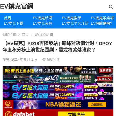
EV撲克官網
首頁
EV撲克新聞
EV撲克教學
EV撲克娛樂場
EV撲克下載
EV撲克官網
EV撲克平台介紹
EV保險是啥?
您的位置
首页
EV撲克新聞
【EV撲克】PD18吉隆坡站 | 巅峰对决倒计时，DPOY
年度积分榜上演世纪围剿，黑龙将奖落谁家？
发布: 2025 年 8 月 1 日
593
阅读