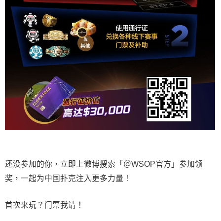
还没参加的你，立即上微博搜索「＠WSOP官方」参加领
奖，一起为中国扑克注入更多力量！
首次来玩？门票我请！