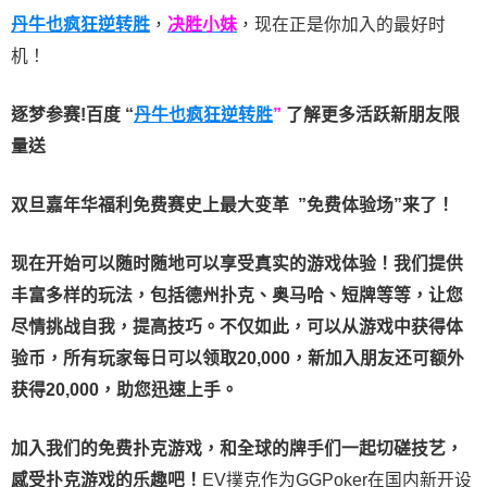
丹牛也疯狂逆转胜
，
决胜小妹
，现在正是你加入的最好时
机！
逐梦参赛!百度 “
丹牛也疯狂逆转胜
”
了解更多
活跃新朋友限
量送
双旦嘉年华福利
免费赛史上最大变革
”免费体验场”来了！
现在开始可以随时随地可以享受真实的游戏体验！我们提供
丰富多样的玩法，包括德州扑克、奥马哈、短牌等等，让您
尽情挑战自我，提高技巧。不仅如此，
可以从游戏中获得体
验币，所有玩家每日可以领取20,000，新加入朋友还可额外
获得20,000，助您迅速上手。
加入我们的免费扑克游戏，和全球的牌手们一起切磋技艺，
感受扑克游戏的乐趣吧！
EV撲克作为GGPoker在国内新开设