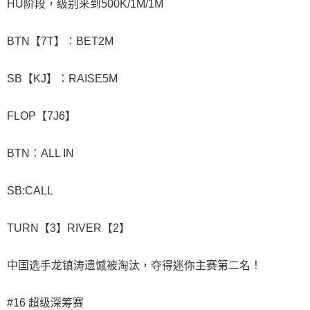
HU阶段，级别来到500K/1M/1M
BTN【7T】：BET2M
SB【KJ】：RAISE5M
FLOP【7J6】
BTN：ALL IN
SB:CALL
TURN【3】RIVER【2】
中国选手龙镇涛遗憾被淘汰，夺得迷你主赛第二名！
#16 超级深筹赛