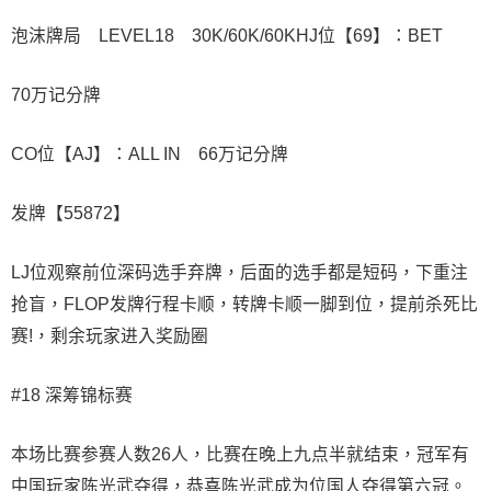
泡沫牌局 LEVEL18 30K/60K/60KHJ位【69】：BET
70万记分牌
CO位【AJ】：ALL IN 66万记分牌
发牌【55872】
LJ位观察前位深码选手弃牌，后面的选手都是短码，下重注
抢盲，FLOP发牌行程卡顺，转牌卡顺一脚到位，提前杀死比
赛!，剩余玩家进入奖励圈
#18 深筹锦标赛
本场比赛参赛人数26人，比赛在晚上九点半就结束，冠军有
中国玩家陈光武夺得，恭喜陈光武成为位国人夺得第六冠。