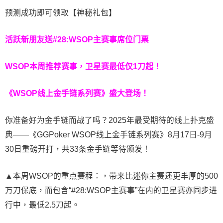
预测成功即可领取【神秘礼包】
活跃新朋友送#28:WSOP主赛事席位门票
WSOP本周推荐赛事，卫星赛最低仅1刀起！
《WSOP线上金手链系列赛》
盛大登场！
你准备好为金手链而战了吗？2025年最受期待的线上扑克盛
典——《GGPoker WSOP线上金手链系列赛》8月17日-9月
30日重磅开打，共33条金手链等待颁发！
▲本周WSOP的重点赛程：，带来比迷你主赛还更丰厚的500
万刀保底，而包含“#28:WSOP主赛事”在内的卫星赛亦同步进
行中，最低2.5刀起。