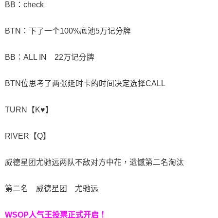
BB：check
BTN：下了一个100%底池5万记分牌
BB：ALL IN 22万记分牌
BTN位思考了两张延时卡的时间决定选择CALL
TURN【K♥】
RIVER【Q】
威德星团尤驰远两队不敌对方中花，遗憾第二名淘汰
第二名 威德星团 尤驰远
WSOP人气王投票
正式开启！