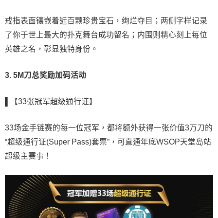
戒指表面镶嵌着近百颗珍贵宝石，绚烂夺目；两侧字样记录
了你于世上最大的扑克舞台成功留名；内围则精心刻上每位
英雄之名，彰显独特身份。
3. 5M刀总奖励加码活动
▌【33张冠军超级通行证】
33场金手链赛的每一位冠军，都将额外获得一张价值3万刀的
“超级通行证(Super Pass)套票”，可直通年底WSOP天堂岛站
超级主赛事！