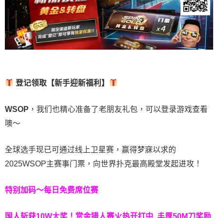
登记领取【新手迎新福利】
WSOP
，我们也精心准备了老朋友礼包，可以登录游戏查看
噢～
全球选手现已可通过线上卫星赛，赢得梦寐以求的
2025WSOP主赛事门票，向世界扑克最高殿堂发起进攻！
特别加码～每日免费席位赛
国人斩获
10W
大奖！
赏金猎人赛火热开打中 丰厚50M刀奖励