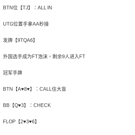
BTN位【TJ】：ALL IN
UTG位置手拿AA秒接
发牌【9TQA6】
外国选手成为FT泡沫，剩余9人进入FT
冠军手牌
BTN【A♥8♥】：CALL住大盲
BB【Q♥3】：CHECK
FLOP【2♥3♥6】