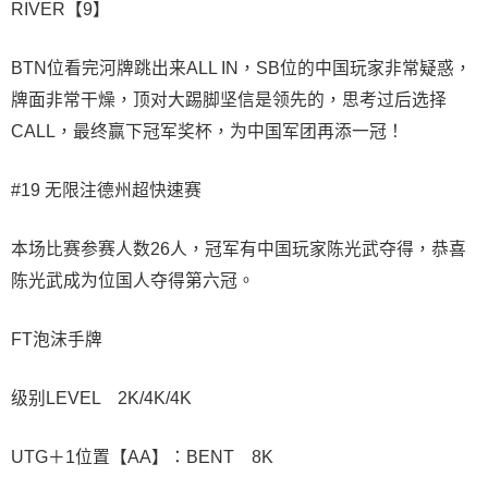
RIVER【9】
BTN位看完河牌跳出来ALL IN，SB位的中国玩家非常疑惑，
牌面非常干燥，顶对大踢脚坚信是领先的，思考过后选择
CALL，最终赢下冠军奖杯，为中国军团再添一冠！
#19 无限注德州超快速赛
本场比赛参赛人数26人，冠军有中国玩家陈光武夺得，恭喜
陈光武成为位国人夺得第六冠。
FT泡沫手牌
级别LEVEL 2K/4K/4K
UTG＋1位置【AA】：BENT 8K