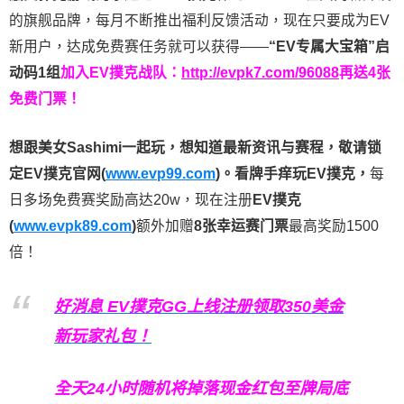
的旗舰品牌，每月不断推出福利反馈活动，现在只要成为EV
新用户，达成免费赛任务就可以获得——
“EV专属大宝箱”启
动码1组
加入EV撲克战队：
http://evpk7.com/96088
再送4张
免费门票！
想跟美女Sashimi一起玩，
想知道最新资讯与赛程，
敬请锁
定EV撲克官网(
www.evp99.com
)。
看牌手痒玩EV撲克，
每
日多场免费赛奖励高达20w，现在注册
EV撲克
(
www.evpk89.com
)
额外加赠
8张幸运赛门票
最高奖励1500
倍！
好消息 EV撲克GG上线注册领取350美金
新玩家礼包！
全天24小时随机将掉落现金红包至牌局底