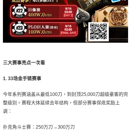
三大赛事亮点一次看
1. 33场金手链赛事
今年系列赛涵盖从最低100刀，到封顶25,000刀超级豪客的完
整级别。赛程大体延续去年结构，但部分赛事保底奖励上
调：
扑克角斗士赛：250万刀→300万刀