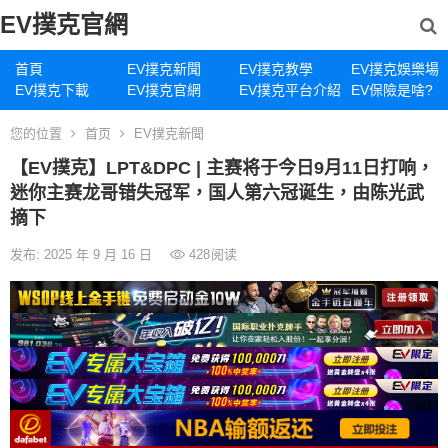
EV撲克官網
首頁
EV撲克新聞
EV撲克教學
EV撲克娛樂場
EV撲克下載
EV撲克官網
EV撲克平台介紹
EV保險是啥?
您的位置
首页
EV撲克新聞
【EV撲克】LPT&DPC | 主赛将于今日9月11日打响，
迷你主赛龙哥错失冠军，国人第六冠诞生，由陈光武
摘下
发布: 2025 年 9 月 16 日
428
阅读