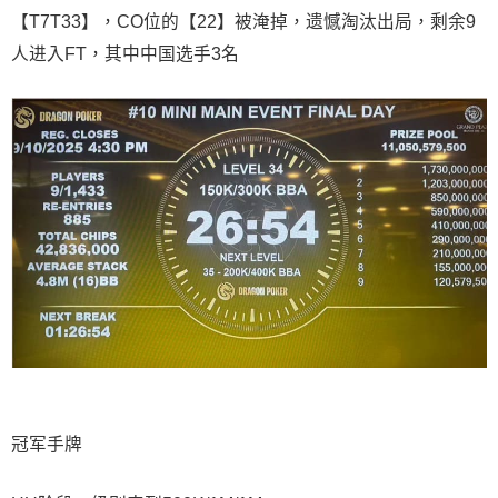
【T7T33】，CO位的【22】被淹掉，遗憾淘汰出局，剩余9
人进入FT，其中中国选手3名
冠军手牌