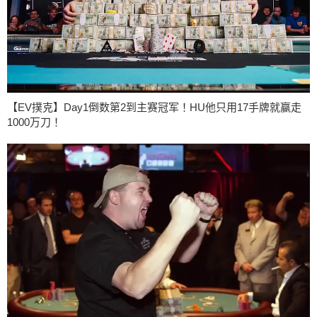
【EV撲克】Day1倒数第2到主赛冠军！HU他只用17手牌就赢走
1000万刀！