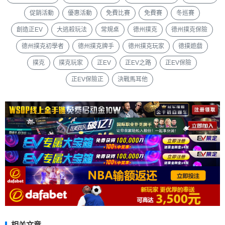
促銷活動
優惠活動
免費比賽
免費賽
冬巡賽
創造正EV
大逃殺玩法
常規桌
德州撲克
德州撲克保險
德州撲克初學者
德州撲克牌手
德州撲克玩家
德撲遊戲
撲克
撲克玩家
正EV
正EV之路
正EV保險
正EV保險正
決戰馬耳他
相关文章