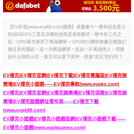
【EV扑克(www.evp66.com)报道】承载着十一周年纪念意义
的2023CPG三亚总决赛的余热还没有散尽，继今年三月之
后，CPG再次来到了珠海横琴。CPG的口碑和体量无需我们
做过多的描述，这一次再战横琴，在这一片老战场上，将擦
出什么样的火花，谁又可以拿下奖杯，跻身“龙王”的行列？
EV撲克|EV撲克官網|EV撲克下載|EV撲克電腦版|EV撲克娛
樂場|EV撲克小遊戲——EV撲克導航(www.evpks.com)
EV撲克|EV撲克官網|EV撲克娛樂場|EV撲克保險|EV撲克娛
樂場|EV撲克遊戲網址發布頁——EV撲克下載
(www.evpk66.com)
EV撲克小遊戲|EV撲克小遊戲官網|EV撲克小遊戲下載——
EV撲克小遊戲(www.evpkgames.com)