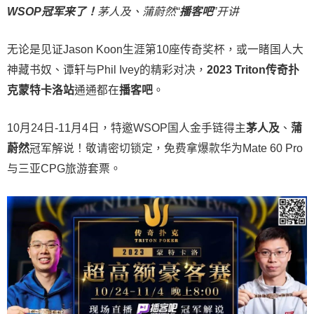
WSOP冠军来了！
茅人及、蒲蔚然“
播客吧
”开讲
无论是见证Jason Koon生涯第10座传奇奖杯，或一睹国人大
神藏书奴、谭轩与Phil Ivey的精彩对决，
2023 Triton传奇扑
克蒙特卡洛站
通通都在
播客吧
。
10月24日-11月4日，特邀WSOP国人金手链得主
茅人及
、
蒲
蔚然
冠军解说！敬请密切锁定，免费拿爆款华为Mate 60 Pro
与三亚CPG旅游套票。