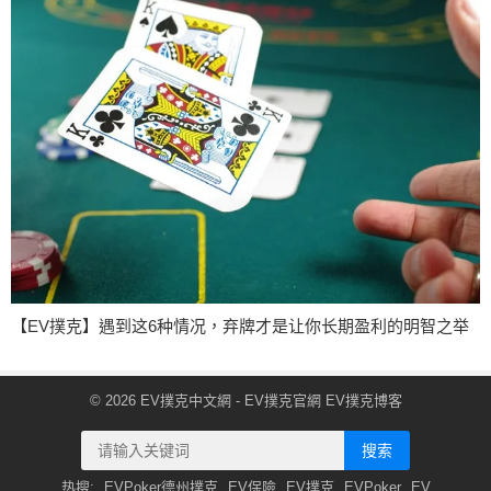
【EV撲克】遇到这6种情况，弃牌才是让你长期盈利的明智之举
© 2026
EV撲克中文網
- EV撲克官網
EV撲克博客
搜索
热搜:
EVPoker德州撲克
EV保險
EV撲克
EVPoker
EV