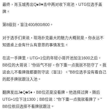
最终，肖玉城秀出Q♠9♥击中两对收下底池，UTG位选手盖
牌。
第8级别，盲注400/800/800。
对于选手们来说，现场扑克最大的魅力大概就是，你永远不
知道桌上会有什么有意思的事情发生。
在这一手牌里，UTG+1位的年轻小哥开池加注1600之后，
BB位的大哥说：“你运气不好，你下重一点我就不防守了。我
这会儿不看牌我都要防守这（盲注）。”BB位选手没有看自己
的起手牌就跟注入池。
翻牌发出J♣Q♣5♦，BB位还是没看牌，他选择过牌，随后
UTG+1位下注1300；BB位说：“你下重一点我就看牌了。”
BB位依旧选择不看牌就跟注。