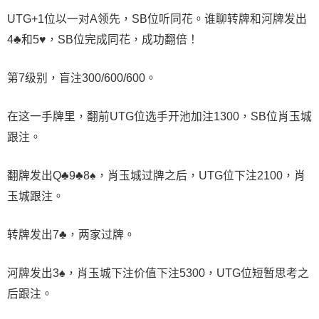
UTG+1位以一对A领先，SB位听同花。谁聊转牌和河牌发出
4♣和5♥，SB位完成同花，成功翻倍！
第7级别，盲注300/600/600。
在这一手牌里，翻前UTG位选手开池加注1300，SB位肖玉城
跟注。
翻牌发出Q♣9♣8♠，肖玉城过牌之后，UTG位下注2100，肖
玉城跟注。
转牌发出7♣，两家过牌。
河牌发出3♠，肖玉城下注价值下注5300，UTG位短暂思考之
后跟注。