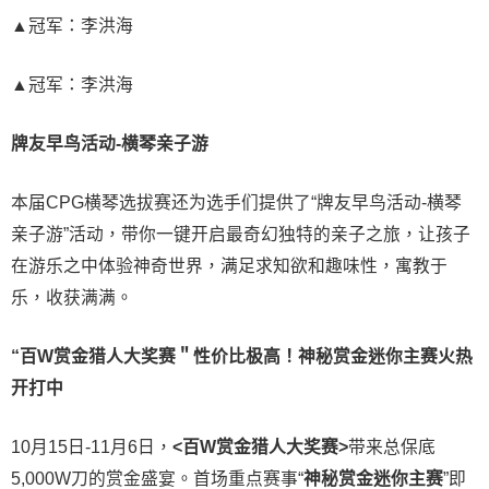
▲冠军：李洪海
▲冠军：李洪海
牌友早鸟活动-横琴亲子游
本届CPG横琴选拔赛还为选手们提供了“牌友早鸟活动-横琴
亲子游”活动，带你一键开启最奇幻独特的亲子之旅，让孩子
在游乐之中体验神奇世界，满足求知欲和趣味性，寓教于
乐，收获满满。
“百W赏金猎人大奖赛＂性价比极高！
神秘赏金迷你主赛火热
开打中
10月15日-11月6日，
<百W赏金猎人大奖赛>
带来总保底
5,000W刀的赏金盛宴。首场重点赛事“
神秘赏金迷你主赛
”即