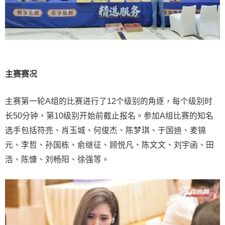
主赛赛况
主赛第一轮A组的比赛进行了12个级别的角逐，每个级别时
长50分钟，第10级别开始前截止报名。参加A组比赛的知名
选手包括符亮、肖玉城、何俊杰、陈梦琪、于国迪、麦锦
元、李哲、孙国栋、俞继征、顾悦凡、陈文文、刘宇函、田
浩、陈慷、刘畅阳、徐强等。