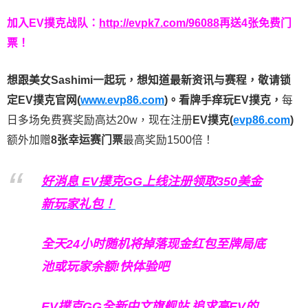
加入EV撲克战队：
http://evpk7.com/96088
再送4张免费门
票！
想跟美女Sashimi一起玩，
想知道最新资讯与赛程，
敬请锁
定EV撲克官网(
www.evp86.com
)。
看牌手痒玩EV撲克，
每
日多场免费赛奖励高达20w，现在注册
EV撲克(
evp86.com
)
额外加赠
8张幸运赛门票
最高奖励1500倍！
好消息 EV撲克GG上线注册领取350美金
新玩家礼包！
全天24小时随机将掉落现金红包至牌局底
池或玩家余额!快体验吧
EV撲克GG
全新中文旗舰站
追求高EV
的