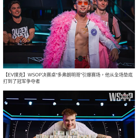
【EV撲克】WSOP决赛桌“多弗朗明哥”引爆赛场，他从全场垫底
打到了冠军争夺者