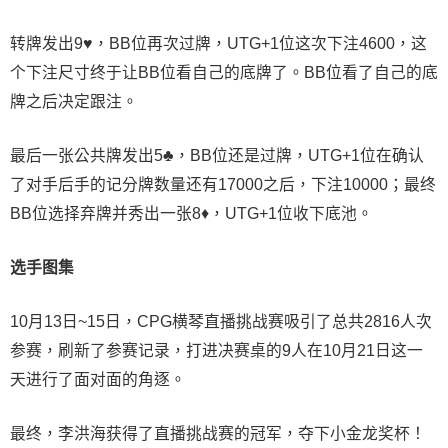
转牌发出9♥，BB位再次过牌，UTG+1位这次下注4600，这
个下注尺寸终于让BB位看自己的底牌了。BB位看了自己的底
牌之后决定跟注。
最后一张公共牌发出5♣，BB位还是过牌，UTG+1位在确认
了对手后手的记分牌数量还有17000之后，下注10000；最终
BB位选择弃牌并秀出一张8♦，UTG+1位收下底池。
选手图集
10月13日~15日，CPG横琴直播挑战赛吸引了总共2816人次
参赛，刷新了参赛记录，打进决赛桌的9人在10月21日这一
天进行了面对面的角逐。
最终，李洪海获得了直播挑战赛的冠军，夺下小金龙奖杯！