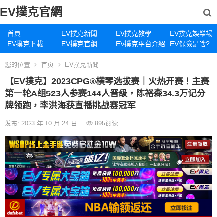
EV撲克官網
首頁
EV撲克新聞
EV撲克教學
EV撲克娛樂場
EV撲克下載
EV撲克官網
EV撲克平台介紹
EV保險是啥?
您的位置
首页
EV撲克新聞
【EV撲克】2023CPG®横琴选拔赛｜火热开赛！主赛
第一轮A组523人参赛144人晋级，陈裕森34.3万记分
牌领跑，李洪海获直播挑战赛冠军
发布: 2023 年 10 月 24 日
995
阅读