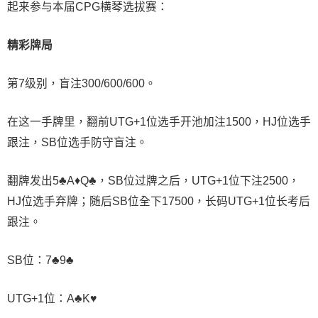
起来参与本届CPG横琴选拔赛：
精彩牌局
第7级别，盲注300/600/600。
在这一手牌里，翻前UTG+1位选手开池加注1500，HJ位选手
跟注，SB位选手防守盲注。
翻牌发出5♣A♦Q♣，SB位过牌之后，UTG+1位下注2500，
HJ位选手弃牌；随后SB位全下17500，长码UTG+1位长考后
跟注。
SB位：7♣9♣
UTG+1位：A♣K♥