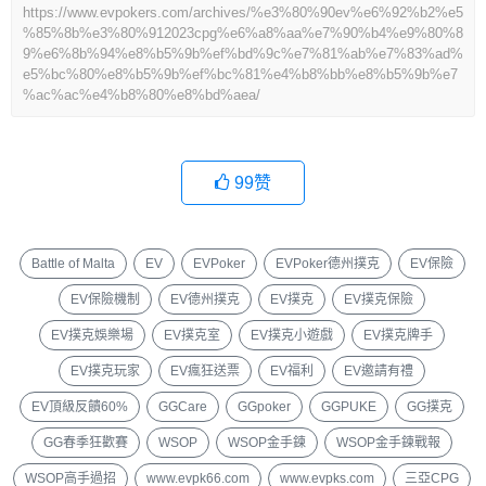
https://www.evpokers.com/archives/%e3%80%90ev%e6%92%b2%e5
%85%8b%e3%80%912023cpg%e6%a8%aa%e7%90%b4%e9%80%8
9%e6%8b%94%e8%b5%9b%ef%bd%9c%e7%81%ab%e7%83%ad%
e5%bc%80%e8%b5%9b%ef%bc%81%e4%b8%bb%e8%b5%9b%e7
%ac%ac%e4%b8%80%e8%bd%aea/
99
赞
Battle of Malta
EV
EVPoker
EVPoker德州撲克
EV保險
EV保險機制
EV德州撲克
EV撲克
EV撲克保險
EV撲克娛樂場
EV撲克室
EV撲克小遊戲
EV撲克牌手
EV撲克玩家
EV瘋狂送票
EV福利
EV邀請有禮
EV頂級反饋60%
GGCare
GGpoker
GGPUKE
GG撲克
GG春季狂歡賽
WSOP
WSOP金手鍊
WSOP金手鍊戰報
WSOP高手過招
www.evpk66.com
www.evpks.com
三亞CPG