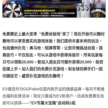
免费赛史上最大变革
”免费体验场”来了！
现在开始可以随时
随地可以享受真实的游戏体验！我们提供丰富多样的玩法，
包括德州扑克、奥马哈、短牌等等，让您尽情挑战自我，提
高技巧。不仅如此，
可以从游戏中获得体验币，所有玩家每
日可以领取20,000，新加入朋友还可额外获得20,000，助您
迅速上手。
加入我们的免费扑克游戏，和全球的牌手们一起
切磋技艺，感受扑克游戏的乐趣吧！
EV撲克作为GGPoker在国内新开设的旗舰品牌，每月不断推
出福利反馈活动，现在只要成为EV新用户，达成免费赛任务
就可以获得——
“EV专属大宝箱”启动码1组