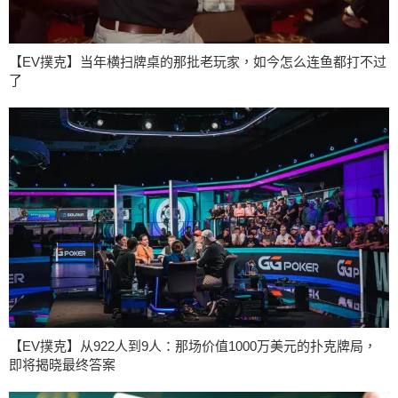
【EV撲克】当年横扫牌桌的那批老玩家，如今怎么连鱼都打不过
了
【EV撲克】从922人到9人：那场价值1000万美元的扑克牌局，
即将揭晓最终答案