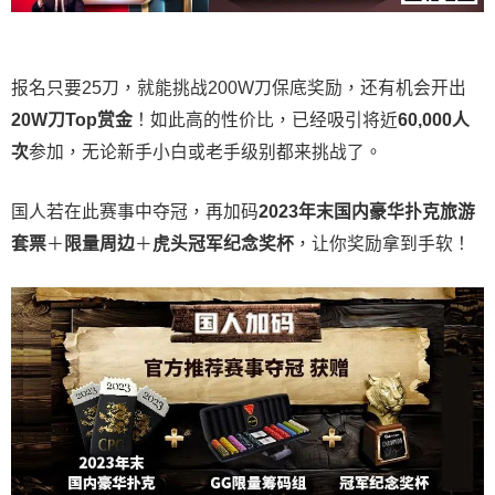
报名只要25刀，就能挑战200W刀保底奖励，还有机会开出
20W刀Top赏金
！如此高的性价比，已经吸引将近
60,000人
次
参加，无论新手小白或老手级别都来挑战了。
国人若在此赛事中夺冠，再加码
2023年末国内豪华扑克旅游
套票
＋
限量周边
＋
虎头冠军纪念奖杯
，让你奖励拿到手软！