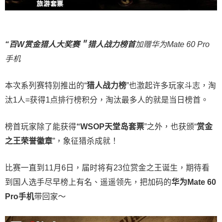
“百W赏金猎人大奖赛＂
猎人战力榜首
加赠华为Mate 60 Pro
手机
本次系列赛特别推出的“
猎人战力榜
”也激起许多玩家斗志，淘
汰1人=获得1点排行榜积分，淘汰最多人的就是当日榜首。
榜首玩家除了能获得
“WSOP天堂岛套票
”之外，也获颁“
赏金
之王荣誉徽章
”，象征猎杀成就！
比赛一直到11月6日，届时将有23位赏金之王诞生，期待看
到国人选手尽早榜上有名、遥遥领先，把加码的
华为Mate 60
Pro手机
带回家～