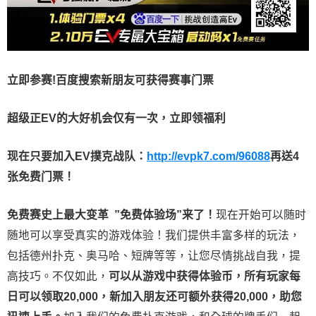
立即参赛!百度搜索
新朋友可获得赛事门票
超级正EV的大好机会仅有一次，立即领福利
现在只要加入EV撲克战队：
http://evpk7.com/96088
再送4
张免费门票！
免费赛史上最大变革
”免费体验场”来了！
现在开始可以随时
随地可以享受真实的游戏体验！我们提供丰富多样的玩法，
包括德州扑克、奥马哈、短牌等等，让您尽情挑战自我，提
高技巧。不仅如此，
可以从游戏中获得体验币，所有玩家每
日可以领取20,000，新加入朋友还可额外获得20,000，助您