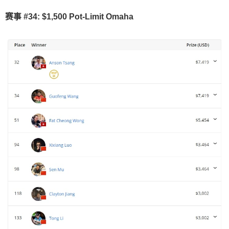
赛事 #34: $1,500 Pot-Limit Omaha