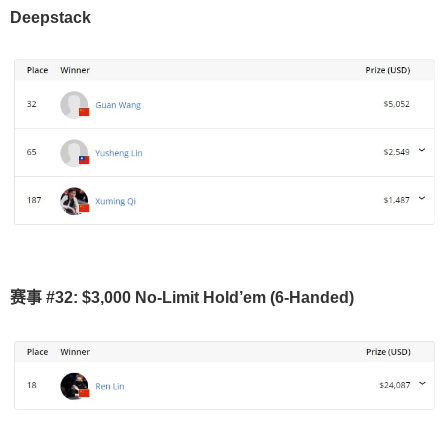
Deepstack
赛事 #32: $3,000 No-Limit Hold’em (6-Handed)