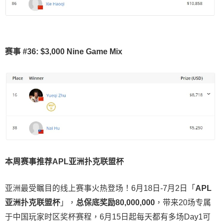
赛事 #36: $3,000 Nine Game Mix
本周赛事推荐
APL亚洲扑克联盟杯
亚洲最受瞩目的线上赛事火热登场！6月18日-7月2日「
APL
亚洲扑克联盟杯
」，
总保底奖励80,000,000
，带来20场专属
于中国玩家时区奖杯赛程，6月15日起每天都有多场Day1可