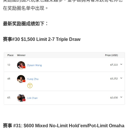
在奖励圈名单中出现。
最新奖励圈成绩如下：
赛事#30
$1,500 Limit 2-7 Triple Draw
赛事 #31: $600 Mixed No-Limit Hold’em/Pot-Limit Omaha