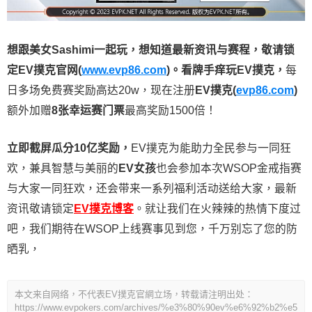
想跟美女Sashimi一起玩，
想知道最新资讯与赛程，
敬请锁
定EV撲克官网(
www.evp86.com
)。
看牌手痒玩EV撲克，
每
日多场免费赛奖励高达20w，现在注册
EV撲克(
evp86.com
)
额外加赠
8张幸运赛门票
最高奖励1500倍！
立即截屏瓜分10亿奖励，
EV撲克为能助力全民参与一同狂
欢，兼具智慧与美丽的
EV女孩
也会参加本次WSOP金戒指赛
与大家一同狂欢，还会带来一系列福利活动送给大家，最新
资讯敬请锁定
EV撲克博客
。
就让我们在火辣辣的热情下度过
吧，我们期待在WSOP上线赛事见到您，千万别忘了您的防
晒乳，
本文来自网络，不代表EV撲克官網立场，转载请注明出处：
https://www.evpokers.com/archives/%e3%80%90ev%e6%92%b2%e5