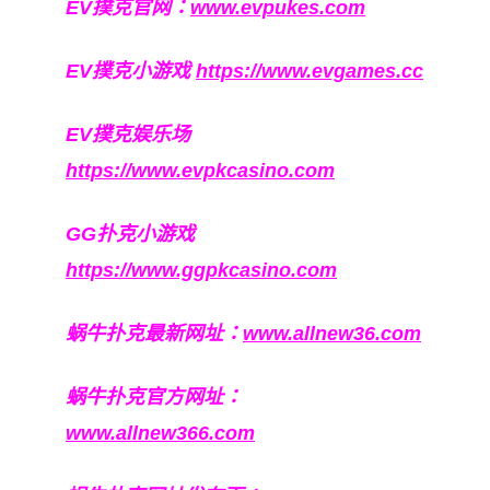
EV撲克官网：
www.evpukes.com
EV撲克小游戏
https://www.evgames.cc
EV撲克娱乐场
https://www.evpkcasino.com
GG扑克小游戏
https://www.ggpkcasino.com
蜗牛扑克最新网址：
www.allnew36.com
蜗牛扑克官方网址：
www.allnew366.com