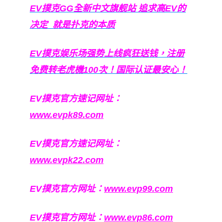
EV撲克GG
全新中文旗舰站
追求高EV
的
决定
就是扑克的本质
EV撲克娱乐场强势上线疯狂送钱，注册
免费转老虎機100次！国际认证最安心！
EV撲克官方速记网址：
www.evpk89.com
EV撲克官方速记网址：
www.evpk22.com
EV撲克官方网址：
www.evp99.com
EV撲克官方网址：
www.evp86.com