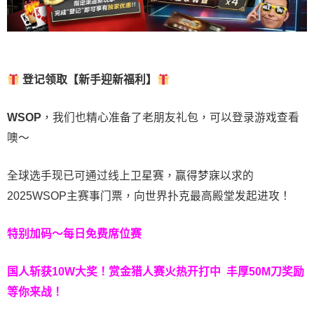
登记领取【新手迎新福利】
WSOP
，我们也精心准备了老朋友礼包，可以登录游戏查看
噢～
全球选手现已可通过线上卫星赛，赢得梦寐以求的
2025WSOP主赛事门票，向世界扑克最高殿堂发起进攻！
特别加码～每日免费席位赛
国人斩获
10W
大奖！
赏金猎人赛火热开打中 丰厚50M刀奖励
等你来战！