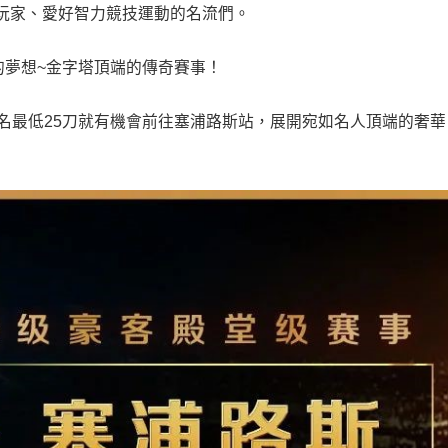
玩家、愛好智力競技運動的名流們。
的夢想~金字塔頂端的傳奇賽事！
，報名最低25刀就有機會前往塞浦路斯站，展開宛如名人頂端的奢華