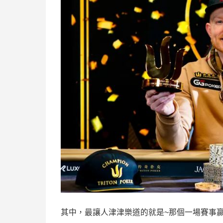
其中，最讓人津津樂道的就是~那個一場賽事