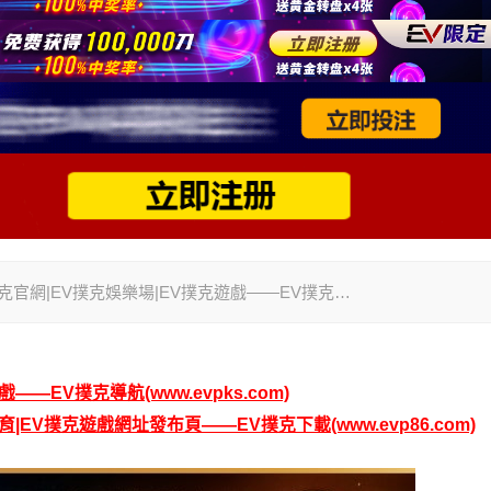
|EV撲克官網|EV撲克娛樂場|EV撲克遊戲——EV撲克…
遊戲——EV撲克
導航
(www.evpks.com)
體育|EV撲克遊戲網址發布頁——EV撲克
下載
(www.evp86.com)