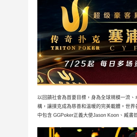
以回饋社會為首要目標，身為全球規模一流、
構，讓撲克成為慈善和溫暖的完美載體。世界
中包含 GGPoker正義大使Jason Koon、