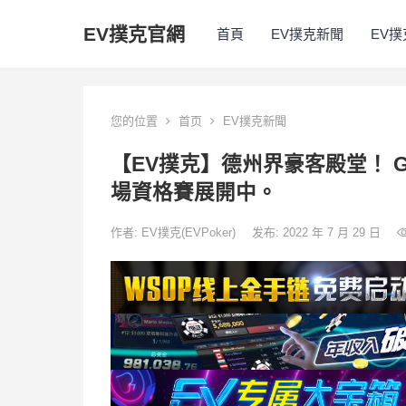
EV撲克官網
首頁
EV撲克新聞
EV
您的位置
首页
EV撲克新聞
【EV撲克】德州界豪客殿堂！ 
場資格賽展開中。
作者:
EV撲克(EVPoker)
发布: 2022 年 7 月 29 日