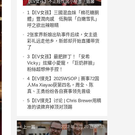
【EV女孩】不正經性感小秘書「甄馨
Tiffany」，趁倉庫沒人偷偷「撩開衣
1
【EV女孩】三國混血妹「棉花糖胴
體」豐潤肉感 低胸裝「白嫩雪乳」
領」太犯規！
呼之欲出辣眼睛
2
张家界新娘出轨事件后续，女主退
彩礼远走他乡，新郎却开始直播带货
了
3
【EV女孩】最肥胖丁！「安希
Vicky」炫耀小愛寵，「巨奶胖臉」
粉絲超想伸手捏！
4
【EV撲克】2025WSOP | 赛事72国
人Ma Xiayao获第四名，周全、陈
真、王勇纷纷各自赛事领先晋级
5
【EV撲克】讨论 | Chris Brewer用精
准的读牌弃掉顶对顶踢
上一篇
2022 年 7 月 20 日 07:33