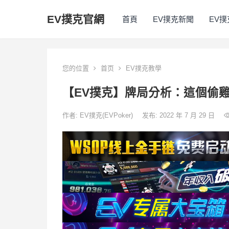
EV撲克官網
首頁
EV撲克新聞
EV
您的位置
首页
EV撲克教學
【EV撲克】牌局分析：這個偷雞
作者:
EV撲克(EVPoker)
发布: 2022 年 7 月 29 日