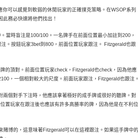
適應你可以感覺到軟弱的休閒玩家的正確撲克策略。在WSOP系列
因此務必快速將他們找出！
中。當時盲注是100/100。一名牌手在前面位置最小加註到200，
J♣跟注。按鈕玩家3bet到800，前面位置玩家跟注。 Fitzgerald也跟
踢腳牌的頂對。前面位置玩家check，Fitzgerald也check，因為他應
0，一個相對較大的尺度。前面玩家跟注，Fitzgerald也跟注
對兩個對手下注時，他應該拿著極好的成手牌或很好的聽牌。對
以。前面位置玩家在跟注後也應該有許多高勝率的牌，因為他是在不利
博的，這意味著Fitzgerald可以在這裡跟注。如果這手牌中