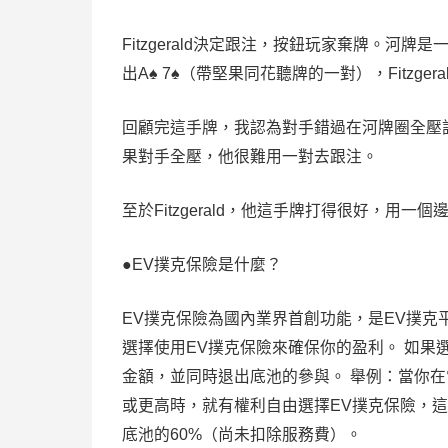
Fitzgerald決定跟注，按鈕玩家棄牌。河牌是一張
出A♠ 7♠（帶堅果同花聽牌的一對），Fitzge
回顧完這手牌，我認為對手錯過在河牌圈全壓詐唬的
果對手全壓，他很難用一對去跟注。
至於Fitzgerald，他這手牌打得很好，用
●EV撲克保險是什麼？
EV撲克保險為國內業界首創功能，是EV撲克
選擇使用EV撲克保險來確保你的盈利。 如果
金額，並同時退出底池的參與。 舉例：當你在常
或更高時，就有權利自由選擇EV撲克保險，
底池的60%（尚未扣除服務費）。