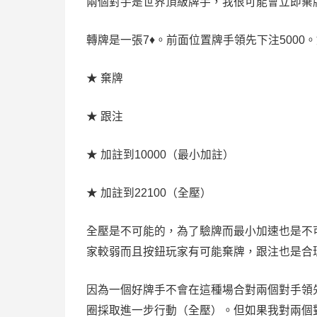
兩個對手是世界頂級牌手，我很可能會立即棄
轉牌是一張7♦。前面位置牌手領先下注5000。如果
★ 棄牌
★ 跟注
★ 加註到10000（最小加註）
★ 加註到22100（全壓）
全壓是不可能的，為了驗牌而最小加速也是不
家較弱而且按鈕玩家有可能棄牌，跟注也是合
因為一個好牌手不會在這種場合對兩個對手領
圈採取進一步行動（全壓）。但如果我對兩個