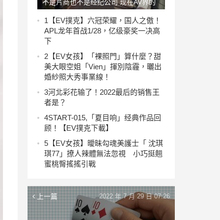
不是片商也不是经纪公司 现在AV界的
老大是她们！
1
【EV撲克】六冠荣耀，国人之傲！
APL龙年首战1/28，亿级豪奖一决高
下
2
【EV女孩】「裸照門」算什麼？甜
美大眼空姐「Vien」揮別陰霾，曬出
婚紗照大秀事業線！
3
河北彩花输了！2022最后的销售王
者是？
4
START-015,「夏目响」经典作品回
顾！【EV撲克下載】
5
【EV女孩】曖昧勾魂美護士「 沈琪
琪77」撩人辣體無法忽視 小巧挺翹
蜜桃臀搖搖引戰
上一篇
2022 年 7 月 29 日 07:26