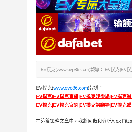
EV撲克(www.evp86.com)報導： EV撲克
EV撲克(
www.evp86.com
)報導：
EV撲克|EV撲克官網|EV撲克娛樂場|EV撲克
EV撲克|EV撲克官網|EV撲克娛樂場|EV撲克
在這篇策略文章中，我將回顧和分析Alex Fitzg