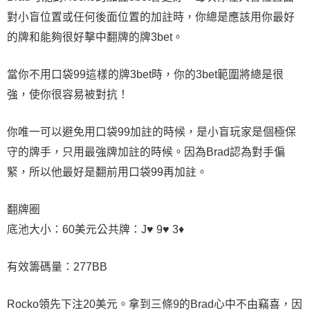
對小盲位置或任何後面位置的加註時，你總是應該用你最好
的牌和能夠很好擊中翻牌的牌3bet。
當你不用口袋99這樣的牌3bet時，你的3bet範圍將總是很
強，使你很容易被對抗！
你唯一可以避免用口袋99加註的時候，是小盲玩家是個極保
守的牌手，只用最強牌加註的時候。因為Brad認為對手偏
緊，所以他最好是翻前用口袋99再加註。
翻牌圈
底池大小：60美元公共牌：J♥ 9♥ 3♦
有效籌碼量：277BB
Rocko領先下注20美元。拿到三條9的Brad心中不由竊喜，因