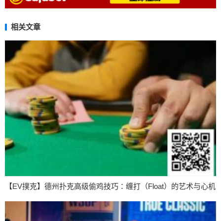
相关文章
【EV撲克】德州扑克高级偷鸡技巧：缠打（Float）的艺术与心机