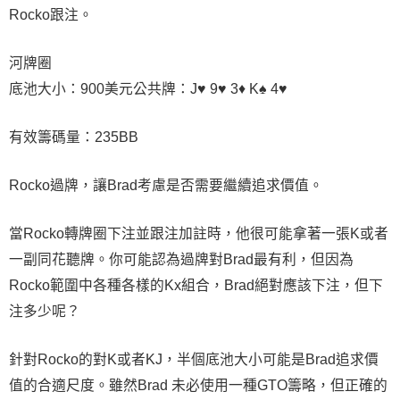
Rocko跟注。
河牌圈
底池大小：900美元公共牌：J♥ 9♥ 3♦ K♠ 4♥
有效籌碼量：235BB
Rocko過牌，讓Brad考慮是否需要繼續追求價值。
當Rocko轉牌圈下注並跟注加註時，他很可能拿著一張K或者
一副同花聽牌。你可能認為過牌對Brad最有利，但因為
Rocko範圍中各種各樣的Kx組合，Brad絕對應該下注，但下
注多少呢？
針對Rocko的對K或者KJ，半個底池大小可能是Brad追求價
值的合適尺度。雖然Brad 未必使用一種GTO籌略，但正確的