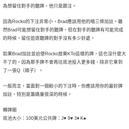
為想留住對手的聽牌，他只是跟注。
因為Rocko的下注非常小，Brad應該用他的暗三條加註。雖
然Brad可能想留住對手的聽牌，但在對手的聽牌有可能完成
的時候，留住追逐聽牌的對手沒有多少好處。
如果Brad加註並迫使Rocko放棄KTo這樣的牌，這也沒什麼大
不了的，因為那手牌不會再往底池投入更多錢，除非它拿到
了一張Q（順子）。
一般而言，當面對一個較小的下注時，你應該用你的最好牌
加註，特別是籌碼量很深的時候。
轉牌圈
底池大小：100美元公共牌：J♥ 9♥ 3♦ K♠