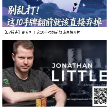
【EV撲克】别乱打！这10手牌翻前就该直接弃掉