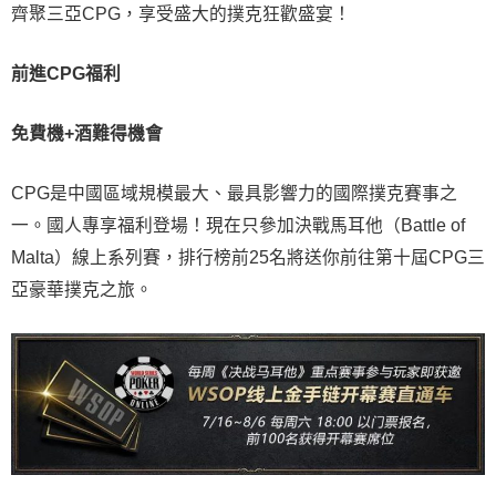
齊聚三亞CPG，享受盛大的撲克狂歡盛宴！
前進CPG福利
免費機+酒難得機會
CPG是中國區域規模最大、最具影響力的國際撲克賽事之
一。國人專享福利登場！現在只參加決戰馬耳他（Battle of
Malta）線上系列賽，排行榜前25名將送你前往第十屆CPG三
亞豪華撲克之旅。