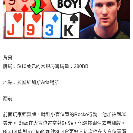
背景
牌局：5/10美元的常規局籌碼量：280BB
地點：拉斯維加斯Aria場所
翻前
前面玩家都棄牌，輪到小盲位置的Rocko行動，他加註到30
美元。 Brad在大盲位置拿著9♦ 9♠，他選擇跟注去看翻牌。
Brad可能對Rocko的加註3bet會更好。每次你在大盲位置面