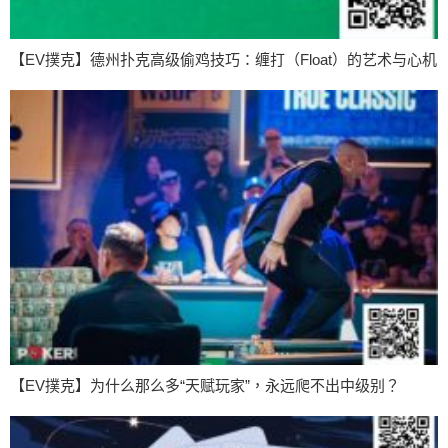
【EV撲克】德州扑克高级偷鸡技巧：缠打（Float）的艺术与心机
【EV撲克】为什么那么多“天赋玩家”，永远爬不出中级别？