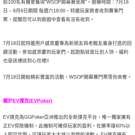
前100名有機會獲得”WSOP開幕賽坐席”。開賽時間：7月16
日 – 8月6日期間 每週六18:00，特邀玩家將會收到賽事門
票，提醒您可以到遊戲中查看有沒有收到。
7月18日起特邀用戶感恩慶專為新朋友與老戰友量身打造的回
饋活動，參加感恩慶的玩家們，起跑點就是比別人快，福利
也是送禮送到心坎裡!!
7月18日開始精彩豐富的活動，WSOP開幕賽門票等你來奪。
關於
EV撲克(EVPoker)
EV撲克為GGPoker亞洲推出的全新撲克平台，唯一獨家擁有
正EV保險機制，此機制可確保玩家的盈利，在勝率達60%以
上即可兌現，可讓玩家大大減少游戲的波動。 EV撲克擁有