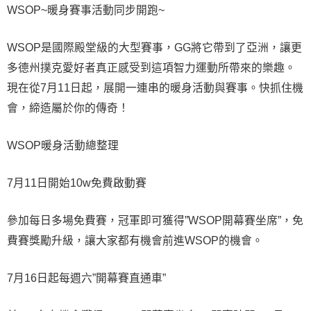
WSOP~暖身賽事活動同步開跑~
WSOP是國際殿堂級的大型賽事，GG將它帶到了亞洲，讓更
多德州撲克愛好者真正感受到這項智力運動所帶來的樂趣。
現在從7月11日起，展開一連串的暖身活動與賽事。快抓住機
會，締造屬於你的傳奇！
WSOP暖身活動總整理
7月11日開始10w免費啟動賽
參加每日多場免費賽，冠軍即可獲得”WSOP開幕賽坐席”，免
費賽獎勵升級，讓大家都有機會前進WSOP的機會。
7月16日起每週六”開幕賽直通車”