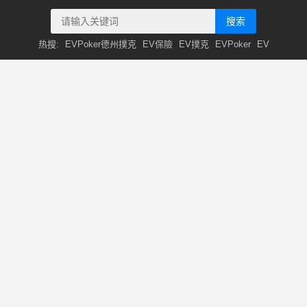
搜索
热搜:
EVPoker德州撲克
EV保險
EV撲克
EVPoker
EV