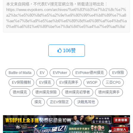
本文来自网络，不代表EV撲克官網立场，转载请注明出处：
https://www.evpokers.com/archives/%e6%83%b3%e7%b1%8c%e7%
a2%bc%e5%80%8d%e5%a2%9e%e9%80%99%e4%b8%89%e7%a8
%ae%e7%8e%a9%e5%ae%b6%e6%89%8d%e6%98%af%e4%bd%a
0%e8%a6%81%e6%89%be%e7%9a%84%e5%a4%a7%e9%ad%9a/
106
赞
Battle of Malta
EV
EVPoker
EVPoker德州撲克
EV保險
EV保險機制
EV撲克
EV撲克牌手
WSOP
三亞CPG
德州撲克
德州撲克保險
德州撲克初學者
德州撲克牌手
撲克
正EV保險正
決戰馬耳他