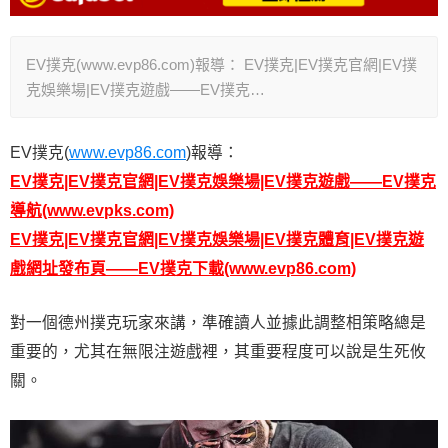
EV撲克(www.evp86.com)報導： EV撲克|EV撲克官網|EV撲
克娛樂場|EV撲克遊戲——EV撲克…
EV撲克(
www.evp86.com
)報導：
EV撲克|EV撲克官網|EV撲克娛樂場|EV撲克遊戲——EV撲克
導航
(www.evpks.com)
EV撲克|EV撲克官網|EV撲克娛樂場|EV撲克體育|EV撲克遊
戲網址發布頁——EV撲克
下載
(www.evp86.com)
對一個德州撲克玩家來講，準確讀人並據此調整相策略總是
重要的，尤其在無限注遊戲裡，其重要程度可以說是生死攸
關。