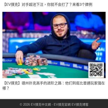
【EV撲克】对手超池下注，你就不会打了？来看3个牌例
【EV撲克】德州扑克高手的进阶之路：他们到底比普通玩家强在
哪？
© 2026
EV撲克中文網
- EV撲克官網
EV撲克博客