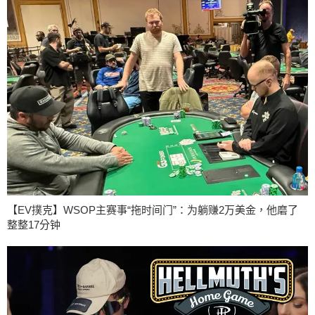
【EV撲克】WSOP主赛事“拖时间门”：为躺赚2万美金，他磨了
整整17分钟