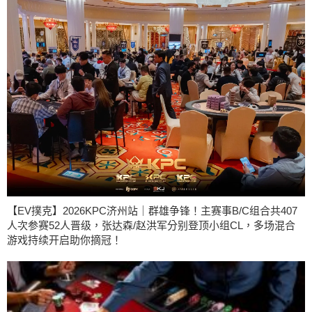
【EV撲克】2026KPC济州站｜群雄争锋！主赛事B/C组合共407
人次参赛52人晋级，张达森/赵洪军分别登顶小组CL，多场混合
游戏持续开启助你摘冠！