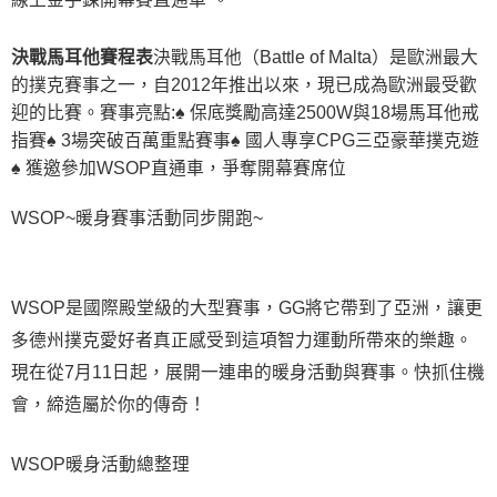
決戰馬耳他賽程表
決戰馬耳他（Battle of Malta）是歐洲最大
的撲克賽事之一，自2012年推出以來，現已成為歐洲最受歡
迎的比賽。賽事亮點:♠ 保底獎勵高達2500W與18場馬耳他戒
指賽♠ 3場突破百萬重點賽事♠ 國人專享CPG三亞豪華撲克遊
♠ 獲邀參加WSOP直通車，爭奪開幕賽席位
WSOP~暖身賽事活動同步開跑~
WSOP是國際殿堂級的大型賽事，GG將它帶到了亞洲，讓更
多德州撲克愛好者真正感受到這項智力運動所帶來的樂趣。
現在從7月11日起，展開一連串的暖身活動與賽事。快抓住機
會，締造屬於你的傳奇！
WSOP暖身活動總整理