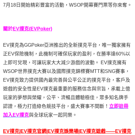
7月18日開始精彩豐富的活動，WSOP開幕賽門票等你來奪。
關於
EV撲克(EVPoker)
EV撲克為GGPoker亞洲推出的全新撲克平台，唯一獨家擁有
正EV保險機制，此機制可確保玩家的盈利，在勝率達60%以
上即可兌現，可讓玩家大大減少游戲的波動。 EV撲克擁有
WSOP世界撲克大賽以及國際撲克錦標賽MTT和SNG賽事，
EV撲克致力提供國內最完善與公平公正的撲克平台，客戶及
遊戲的安全性是EV撲克最重要的服務信念與宗旨，承載上億
玩家的夢想與榮耀，公平、流暢且體驗極佳，眾多知名牌手
認證，極力打造綠色競技平台，盛大賽事不間斷！
立即註冊
加入EV撲克
與全球玩家一起同樂。
EV撲克|EV撲克官網|EV撲克娛樂場|EV撲克遊戲——EV撲克