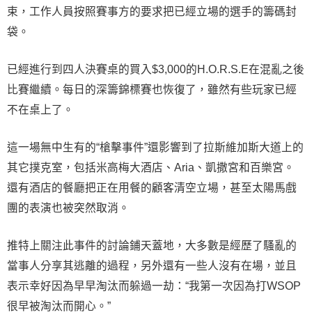
束，工作人員按照賽事方的要求把已經立場的選手的籌碼封
袋。
已經進行到四人決賽桌的買入$3,000的H.O.R.S.E在混亂之後
比賽繼續。每日的深籌錦標賽也恢復了，雖然有些玩家已經
不在桌上了。
這一場無中生有的“槍擊事件”還影響到了拉斯維加斯大道上的
其它撲克室，包括米高梅大酒店、Aria、凱撒宮和百樂宮。
還有酒店的餐廳把正在用餐的顧客清空立場，甚至太陽馬戲
團的表演也被突然取消。
推特上關注此事件的討論鋪天蓋地，大多數是經歷了騷亂的
當事人分享其逃離的過程，另外還有一些人沒有在場，並且
表示幸好因為早早淘汰而躲過一劫：“我第一次因為打WSOP
很早被淘汰而開心。”