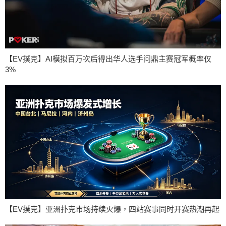
【EV撲克】AI模拟百万次后得出华人选手问鼎主赛冠军概率仅
3%
【EV撲克】亚洲扑克市场持续火爆，四站赛事同时开赛热潮再起