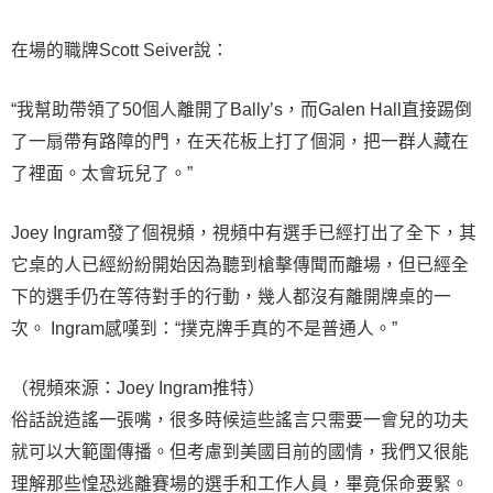
在場的職牌Scott Seiver說：
“我幫助帶領了50個人離開了Bally’s，而Galen Hall直接踢倒
了一扇帶有路障的門，在天花板上打了個洞，把一群人藏在
了裡面。太會玩兒了。”
Joey Ingram發了個視頻，視頻中有選手已經打出了全下，其
它桌的人已經紛紛開始因為聽到槍擊傳聞而離場，但已經全
下的選手仍在等待對手的行動，幾人都沒有離開牌桌的一
次。 Ingram感嘆到：“撲克牌手真的不是普通人。”
（視頻來源：Joey Ingram推特）
俗話說造謠一張嘴，很多時候這些謠言只需要一會兒的功夫
就可以大範圍傳播。但考慮到美國目前的國情，我們又很能
理解那些惶恐逃離賽場的選手和工作人員，畢竟保命要緊。