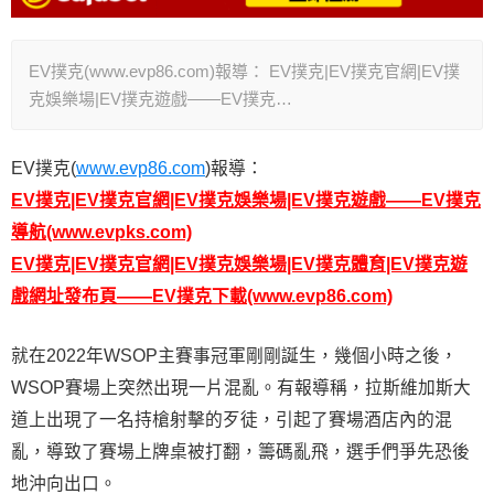
EV撲克(www.evp86.com)報導： EV撲克|EV撲克官網|EV撲
克娛樂場|EV撲克遊戲——EV撲克…
EV撲克(
www.evp86.com
)報導：
EV撲克|EV撲克官網|EV撲克娛樂場|EV撲克遊戲——EV撲克
導航
(www.evpks.com)
EV撲克|EV撲克官網|EV撲克娛樂場|EV撲克體育|EV撲克遊
戲網址發布頁——EV撲克
下載
(www.evp86.com)
就在2022年WSOP主賽事冠軍剛剛誕生，幾個小時之後，
WSOP賽場上突然出現一片混亂。有報導稱，拉斯維加斯大
道上出現了一名持槍射擊的歹徒，引起了賽場酒店內的混
亂，導致了賽場上牌桌被打翻，籌碼亂飛，選手們爭先恐後
地沖向出口。