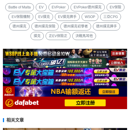
Battle of Malta
EV
EVPoker
EVPoker德州撲克
EV保險
EV保險機制
EV撲克
EV撲克牌手
WSOP
三亞CPG
德州撲克
德州撲克保險
德州撲克初學者
德州撲克牌手
撲克
正EV保險正
決戰馬耳他
相关文章