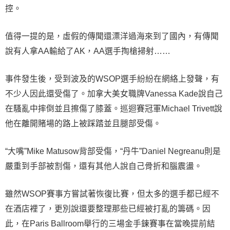
控。
值得一提的是，虛假的傳聞還漂洋過海來到了國內，有傳聞
說有人拿AA輸給了AK，AA選手掏槍掃射……
事件發生後，受到波及的WSOP選手紛紛在網絡上發聲，有
不少人因此還受傷了。加拿大美女職牌Vanessa Kade說自己
在騷亂中摔倒並且擦傷了膝蓋。巡迴賽冠軍Michael Trivett說
他在離開賭場的路上被踩踏並且腿部受傷。
“大嘴”Mike Matusow背部受傷，“丹牛”Daniel Negreanu則是
嚴重到手部被割傷，還有其他人說自己骨折和腦震盪。
雖然WSOP賽事方嘗試著恢復比賽，但太多的選手都已經不
在酒店裡了，更別說還要整理那些已經被打亂的籌碼。因
此，在Paris Ballroom舉行的三場金手鍊賽事在當晚提前結