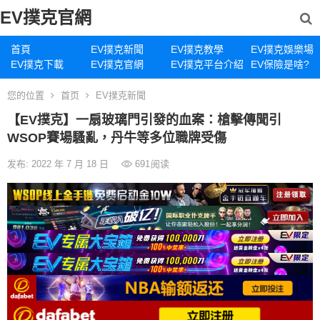
EV撲克官網
首頁
EV撲克新聞
EV撲克教學
EV撲克娛樂場
EV撲克下載
EV撲克官網
EV撲克平台介紹
EV保險是啥?
您的位置
首页
EV撲克新聞
【EV撲克】一扇玻璃門引發的血案：槍擊傳聞引
WSOP賽場騷亂，丹牛等多位職牌受傷
发布: 2022 年 7 月 18 日
691
阅读