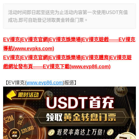
活动时间即日起至送完为止活动内容第一次使用USDT充值
成功,即可自助登记领取黄金转盘门票。
EV撲克|EV撲克官網|EV撲克娛樂場|EV撲克遊戲——EV撲克
導航
(www.evpks.com)
EV撲克|EV撲克官網|EV撲克娛樂場|EV撲克體育|EV撲克遊
戲網址發布頁——EV撲克
下載
(www.evp86.com)
【EV撲克(
www.evp86.com
)报道】