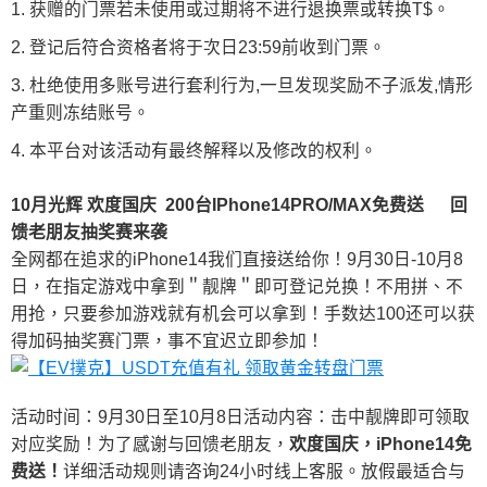
获赠的门票若未使用或过期将不进行退换票或转换T$。
登记后符合资格者将于次日23:59前收到门票。
杜绝使用多账号进行套利行为,一旦发现奖励不子派发,情形
产重则冻结账号。
本平台对该活动有最终解释以及修改的权利。
10月光辉 欢度国庆
200台
IPhone14PRO/MAX免费送
回
馈老朋友抽奖赛来袭
全网都在追求的iPhone14我们直接送给你！9月30日-10月8
日，在指定游戏中拿到＂靓牌＂即可登记兑换！不用拼、不
用抢，只要参加游戏就有机会可以拿到！手数达100还可以获
得加码抽奖赛门票，事不宜迟立即参加！
活动时间：9月30日至10月8日活动内容：击中靓牌即可领取
对应奖励！为了感谢与回馈老朋友，
欢度国庆，iPhone14免
费送！
详细活动规则请咨询24小时线上客服。
放假最适合与