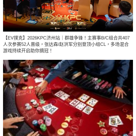
【EV撲克】2026KPC济州站｜群雄争锋！主赛事B/C组合共407
人次参赛52人晋级，张达森/赵洪军分别登顶小组CL，多场混合
游戏持续开启助你摘冠！