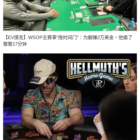
【EV撲克】WSOP主赛事“拖时间门”：为躺赚2万美金，他磨了
整整17分钟