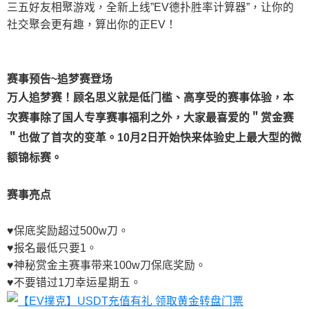
三五好友相聚游戏，全新上线”EV德扑胜率计算器”，让你的
社交聚会更有趣，算出你的正EV！
赛事预告~追梦赛登场
万人追梦赛！顾名思义就是低门槛、高享受的赛事体验，本
次赛事除了国人专享赛事福利之外，大家最喜爱的＂赏金赛
＂也做了首次的变革。10月2日开始快来体验史上最大型的微
额锦标赛。
赛事亮点
♥️保底奖励超过500w刀。
♥️报名最低只要1。
♥️神秘赏金主赛事带来100w刀保底奖励。
♥️不要错过1刀幸运星期五。