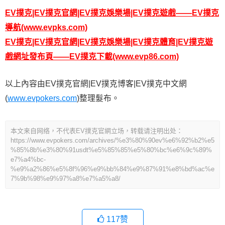
EV撲克|EV撲克官網|EV撲克娛樂場|EV撲克遊戲——EV撲克
導航
(www.evpks.com)
EV撲克|EV撲克官網|EV撲克娛樂場|EV撲克體育|EV撲克遊
戲網址發布頁——EV撲克
下載
(www.evp86.com)
以上內容由EV撲克官網|EV撲克博客|EV撲克中文網
(
www.evpokers.com
)整理髮布。
本文来自网络，不代表EV撲克官網立场，转载请注明出处：
https://www.evpokers.com/archives/%e3%80%90ev%e6%92%b2%e5
%85%8b%e3%80%91usdt%e5%85%85%e5%80%bc%e6%9c%89%
e7%a4%bc-
%e9%a2%86%e5%8f%96%e9%bb%84%e9%87%91%e8%bd%ac%e
7%9b%98%e9%97%a8%e7%a5%a8/
117
赞