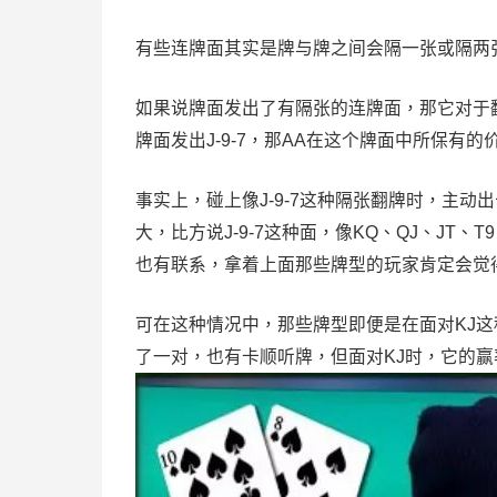
有些连牌面其实是牌与牌之间会隔一张或隔两
如果说牌面发出了有隔张的连牌面，那它对于
牌面发出J-9-7，那AA在这个牌面中所保有的
事实上，碰上像J-9-7这种隔张翻牌时，主
大，比方说J-9-7这种面，像KQ、QJ、JT、
也有联系，拿着上面那些牌型的玩家肯定会觉
可在这种情况中，那些牌型即便是在面对KJ这
了一对，也有卡顺听牌，但面对KJ时，它的赢