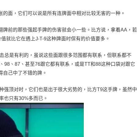
张的面，它们可以说是所有连牌面中相对比较无害的一种。
翻牌前的那些强起手牌的伤害就会小一些。比方说，拿着AA，若
价值就比它在遇上J-T-9这种牌面时保有的价值要多。
动出击总是有利的，虽说这些面跟很多范围都有联系，但联系都不
T9、98、87、甚至76跟它都有联系，或是TT和88这种口袋对跟它
得自己中了不错的牌。
种强顶对时，它们也是出于很大劣势的，比方T9这手牌，虽然中
率也只有30%多而已。