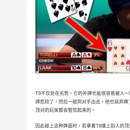
T9不仅处在劣势，它的补牌也能很容易被人一
牌危险了，然后一碰到对手出击，他也就弃牌
顶对的玩家都会警觉起来的。
因此碰上这种牌面时，若拿着T9撞上别人的