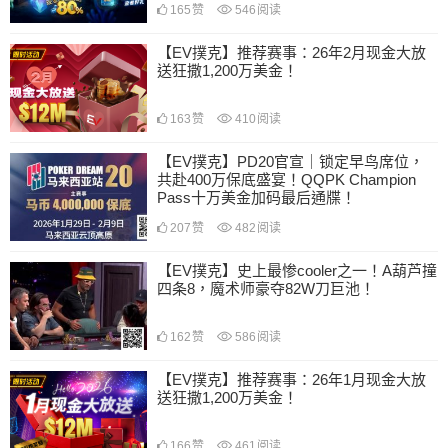
165
赞
546
阅读
【EV撲克】推荐赛事：26年2月现金大放
送狂撒1,200万美金！
163
赞
410
阅读
【EV撲克】PD20官宣｜锁定早鸟席位，
共赴400万保底盛宴！QQPK Champion
Pass十万美金加码最后通牒！
207
赞
482
阅读
【EV撲克】史上最惨cooler之一！A葫芦撞
四条8，魔术师豪夺82W刀巨池！
162
赞
586
阅读
【EV撲克】推荐赛事：26年1月现金大放
送狂撒1,200万美金！
166
赞
461
阅读