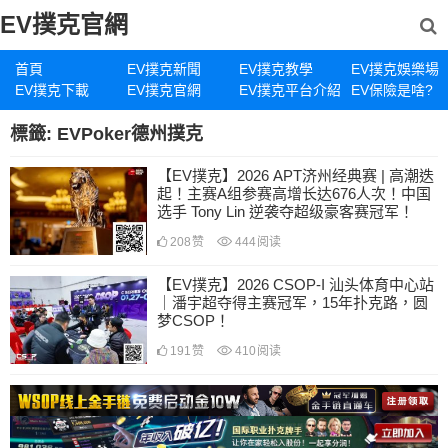
EV撲克官網
首頁
EV撲克新聞
EV撲克教學
EV撲克娛樂場
EV撲克下載
EV撲克官網
EV撲克平台介紹
EV保險是啥?
標籤:
EVPoker德州撲克
【EV撲克】2026 APT济州经典赛 | 高潮迭
起！主赛A组参赛高增长达676人次！中国
选手 Tony Lin 逆袭夺超级豪客赛冠军！
208
赞
444
阅读
【EV撲克】2026 CSOP-I 汕头体育中心站
｜潘宇超夺得主赛冠军，15年扑克路，圆
梦CSOP！
191
赞
410
阅读