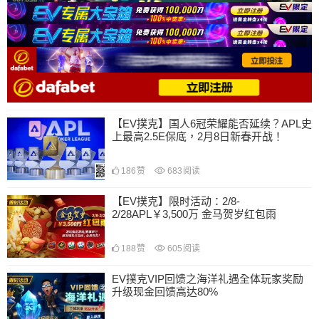
【EV撲克】国人6冠荣耀能否延续？APL史
上最高2.5E保底，2月8日新春开战！
186
赞
683
阅读
【EV撲克】限时活动：2/8-
2/28APL￥3,500万 金马贺岁红包雨
188
赞
605
阅读
EV撲克VIP回馈之海洋礼遇全体玩家奖励
升级现金回馈高达80%