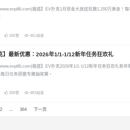
www.evp86.com)报道】EV扑克1月现金大放送狂撒1,200万美金！
奖
166
赞
461
阅读
克】最新优惠：2026年1/1-1/12新年任务狂欢礼
www.evp86.com)报道】EV扑克2026年1/1-1/12新年任务狂欢礼新年
成每日任务获邀专属抽奖赛，
200
赞
483
阅读
2
...
364
下一页