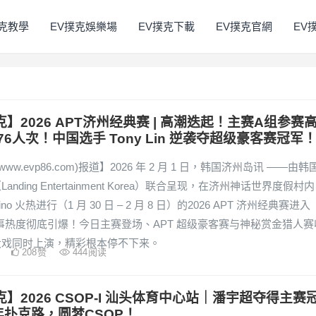
撲克教學
EV撲克娛樂場
EV撲克下載
EV撲克官網
EV
克】2026 APT济州经典赛 | 高潮迭起！主赛A组参赛
76人次！中国选手 Tony Lin 逆袭夺超级豪客赛冠军
www.evp86.com)报道】2026 年 2 月 1 日，韩国济州岛讯 ——由韩
anding Entertainment Korea）联合呈现，在济州神话世界度假村内
asino 火热进行（1 月 30 日 – 2 月 8 日）的2026 APT 济州经典赛进入
赛事热度彻底引爆！今日主赛登场、APT 超级豪客赛与神秘赏金猎人赛
大戏同时上演，精彩根本停不下来。
208
赞
444
阅读
克】2026 CSOP-I 汕头体育中心站｜潘宇超夺得主赛
年扑克路，圆梦CSOP！