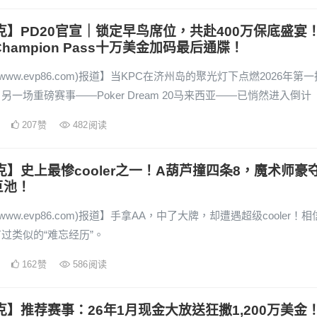
克】PD20官宣｜锁定早鸟席位，共赴400万保底盛宴
Champion Pass十万美金加码最后通牒！
www.evp86.com)报道】当KPC在济州岛的聚光灯下点燃2026年第一
另一场重磅赛事——Poker Dream 20马来西亚——已悄然进入倒计
207
赞
482
阅读
克】史上最惨cooler之一！A葫芦撞四条8，魔术师豪
巨池！
www.evp86.com)报道】手拿AA，中了大牌，却遭遇超级cooler！相
过类似的“难忘经历”。
162
赞
586
阅读
克】推荐赛事：26年1月现金大放送狂撒1,200万美金