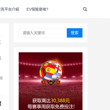
撲克平台介紹
EV保險是啥?
搜索
高
！
国
收
冠