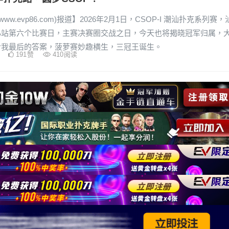
www.evp86.com)报道】2026年2月1日，CSOP-I 潮汕扑克系列赛，
心站第六个比赛日，主赛决赛圈交战之日，今天也将揭晓冠军归属，
给我最后的答案，菠萝赛妙趣横生，三冠王诞生。
191
赞
410
阅读