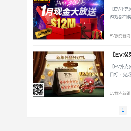
【EV扑克(
游戏都有
EV撲克新聞
【EV撲
【EV扑克(
目标，完
EV撲克新聞
文
1
章
導
覽