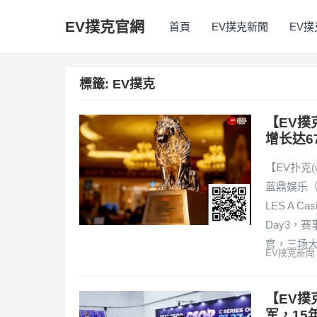
EV撲克官網
首頁
EV撲克新聞
EV
標籤:
EV撲克
【EV撲
增长达6
【EV扑克(
蓝鼎娱乐（L
LES A C
Day3，
官，三场
EV撲克新聞
【EV撲
军，15