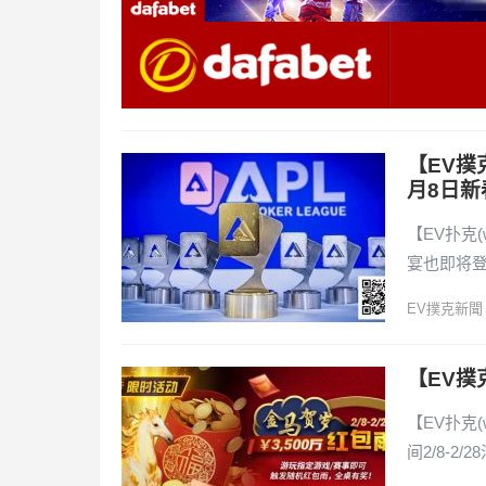
【EV撲
月8日新
【EV扑克
宴也即将登
EV撲克新聞
【EV撲克
【EV扑克(
间2/8-2/