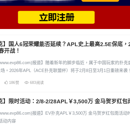
克】国人6冠荣耀能否延续？APL史上最高2.5E保底，
春开战！
(www.evp86.com)报道】随着新年的脚步临近，属于中国玩家的扑克
场。2026年APL（ACE扑克联盟杯）将于2月8日至3月1日重磅来袭
186
赞
683
阅读
】限时活动：2/8-2/28APL￥3,500万 金马贺岁红包
www.evp86.com)报道】EV扑克APL￥3,500万 金马贺岁红包雨活动
28活动内容