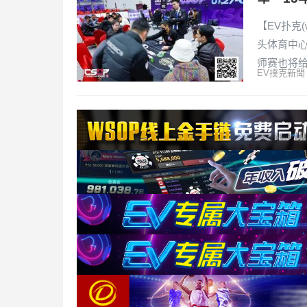
【EV扑克(
头体育中
师赛也将
EV撲克新聞