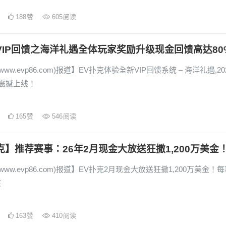
188
赞
605
阅读
VIP回馈之海洋礼遇全体玩家奖励升级现金回馈高达80
www.evp86.com)报道】EV扑克体验全新VIP回馈系统 – 海洋礼遇,20
日震撼上线！
165
赞
546
阅读
克】推荐赛事：26年2月现金大放送狂撒1,200万美金
www.evp86.com)报道】EV扑克2月现金大放送狂撒1,200万美金！
奖
163
赞
410
阅读