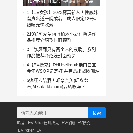
【EV女孩】TRE爸爸專屬福利！父親
節來找翹臀辣妹《李尾巴》免費拿合照
1
【EV女孩】2022寫真新人！性感妹
寫真出道一脫成名 成人限定18+辣
照曝光快收藏
2
19岁可爱萝莉《柏木小夏》精选作
品推荐介绍及封面预览
3
「暴风雨只有两个人的夜晚」系列
作品推荐介绍及封面预览
4
【EV撲克】Phil Hellmuth亲口官宣
今年WSOP肯定打 并有意出战欧洲站
5
疯狂去陪酒！岬奈奈美(岬なな
み,Misaki-Nanami)要转职吗？
搜索
热搜:
EVPoker德州撲克
EV保險
EV撲克
EVPoker
EV