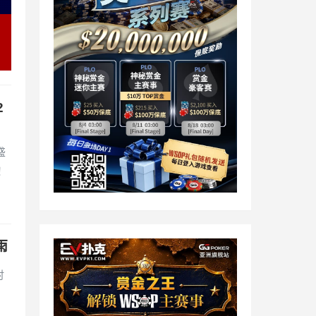
2
盛
！
雨
时