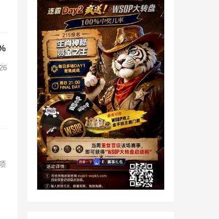
%
26
！
每项