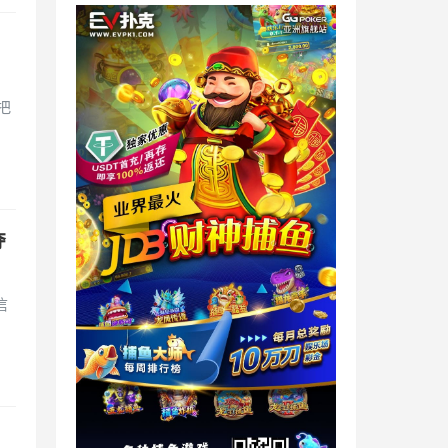
！
把
夺
信
！