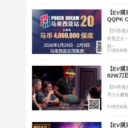
【EV撲
QQPK 
【EV扑克(
扑克之火，
时。
EV撲克新聞
【EV撲
82W刀
【EV扑克(
不少人都有
EV撲克新聞
【EV撲