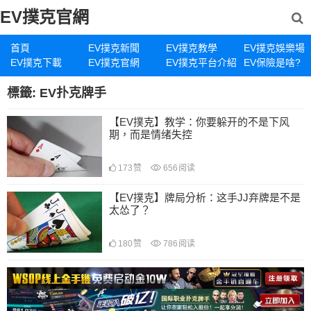
EV撲克官網
首頁
EV撲克新聞
EV撲克教學
EV撲克娛樂場
EV撲克下載
EV撲克官網
EV撲克平台介紹
EV保險是啥?
標籤:
EV扑克牌手
【EV撲克】教学：你要躲开的不是下风
期，而是情绪失控
173
赞
656
阅读
【EV撲克】牌局分析：这手JJ弃牌是不是
太怂了？
180
赞
786
阅读