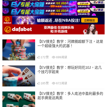
【EV撲克】教学：河牌圈超额下注，这是
一个超级强大的武器！
172
赞
699
阅读
【EV撲克】教学：想玩好同花10J，这几
个技巧学起来
185
赞
672
阅读
【EV撲克】教学：多人底池中盈利最多的
起手牌是这两类