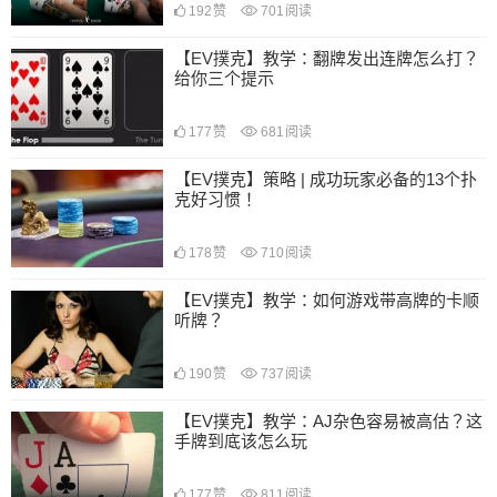
192
赞
701
阅读
【EV撲克】教学：翻牌发出连牌怎么打？
给你三个提示
177
赞
681
阅读
【EV撲克】策略 | 成功玩家必备的13个扑
克好习惯！
178
赞
710
阅读
【EV撲克】教学：如何游戏带高牌的卡顺
听牌？
190
赞
737
阅读
【EV撲克】教学：AJ杂色容易被高估？这
手牌到底该怎么玩
177
赞
811
阅读