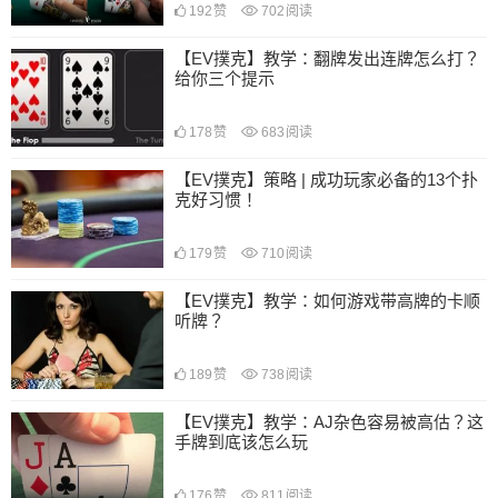
192
赞
702
阅读
【EV撲克】教学：翻牌发出连牌怎么打？
给你三个提示
178
赞
683
阅读
【EV撲克】策略 | 成功玩家必备的13个扑
克好习惯！
179
赞
710
阅读
【EV撲克】教学：如何游戏带高牌的卡顺
听牌？
189
赞
738
阅读
【EV撲克】教学：AJ杂色容易被高估？这
手牌到底该怎么玩
176
赞
811
阅读