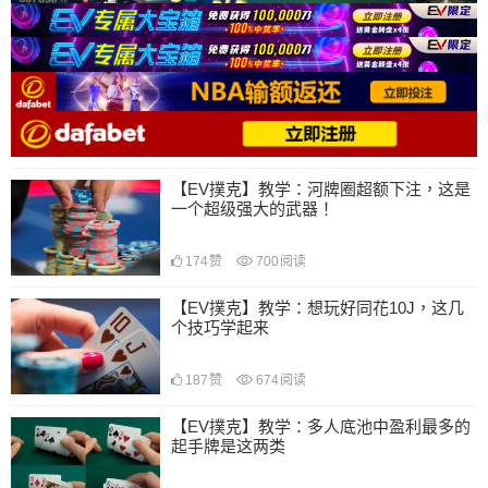
【EV撲克】教学：河牌圈超额下注，这是
一个超级强大的武器！
174
赞
700
阅读
【EV撲克】教学：想玩好同花10J，这几
个技巧学起来
187
赞
674
阅读
【EV撲克】教学：多人底池中盈利最多的
起手牌是这两类