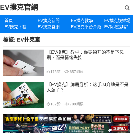
EV撲克官網
首頁
EV撲克新聞
EV撲克教學
EV撲克娛樂場
EV撲克下載
EV撲克官網
EV撲克平台介紹
EV保險是啥?
標籤:
EV扑克室
【EV撲克】教学：你要躲开的不是下风
期，而是情绪失控
173
赞
657
阅读
【EV撲克】牌局分析：这手JJ弃牌是不是
太怂了？
182
赞
789
阅读