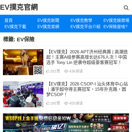
EV撲克官網
首頁
EV撲克新聞
EV撲克教學
EV撲克娛樂場
EV撲克下載
EV撲克官網
EV撲克平台介紹
EV保險是啥?
標籤:
EV保險
【EV撲克】2026 APT济州经典赛 | 高潮迭
起！主赛A组参赛高增长达676人次！中国
选手 Tony Lin 逆袭夺超级豪客赛冠军！
202
赞
436
阅读
【EV撲克】2026 CSOP-I 汕头体育中心站
｜潘宇超夺得主赛冠军，15年扑克路，圆
梦CSOP！
185
赞
405
阅读