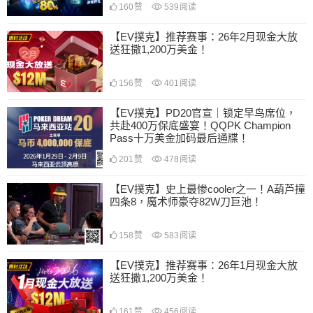
160
赞
539
阅读
【EV撲克】推荐赛事：26年2月现金大放
送狂撒1,200万美金！
156
赞
401
阅读
【EV撲克】PD20官宣｜锁定早鸟席位，
共赴400万保底盛宴！QQPK Champion
Pass十万美金加码最后通牒！
201
赞
478
阅读
【EV撲克】史上最惨cooler之一！A葫芦撞
四条8，魔术师豪夺82W刀巨池！
158
赞
583
阅读
【EV撲克】推荐赛事：26年1月现金大放
送狂撒1,200万美金！
161
赞
456
阅读