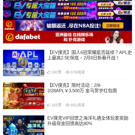
【EV撲克】国人6冠荣耀能否延续？APL史
上最高2.5E保底，2月8日新春开战！
180
赞
678
阅读
【EV撲克】限时活动：2/8-
2/28APL￥3,500万 金马贺岁红包雨
183
赞
601
阅读
EV撲克VIP回馈之海洋礼遇全体玩家奖励
升级现金回馈高达80%