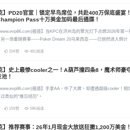
克】PD20官宣｜锁定早鸟席位，共赴400万保底盛宴
Champion Pass十万美金加码最后通牒！
www.evp86.com)报道】当KPC在济州岛的聚光灯下点燃2026年第一
另一场重磅赛事——Poker Dream 20马来西亚——已悄然进入倒计
204
赞
481
阅读
克】史上最惨cooler之一！A葫芦撞四条8，魔术师豪
巨池！
www.evp86.com)报道】手拿AA，中了大牌，却遭遇超级cooler！相
过类似的“难忘经历”。
159
赞
586
阅读
克】推荐赛事：26年1月现金大放送狂撒1,200万美金