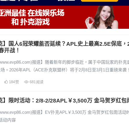
克】国人6冠荣耀能否延续？APL史上最高2.5E保底，
春开战！
(www.evp86.com)报道】随着新年的脚步临近，属于中国玩家的扑克
场。2026年APL（ACE扑克联盟杯）将于2月8日至3月1日重磅来袭
184
赞
681
阅读
】限时活动：2/8-2/28APL￥3,500万 金马贺岁红包
www.evp86.com)报道】EV扑克APL￥3,500万 金马贺岁红包雨活动
28活动内容