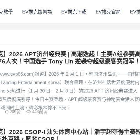
撲克教學
EV撲克娛樂場
EV撲克下載
EV撲克官網
EV
克】2026 APT济州经典赛 | 高潮迭起！主赛A组参赛
76人次！中国选手 Tony Lin 逆袭夺超级豪客赛冠军
www.evp86.com)报道】2026 年 2 月 1 日，韩国济州岛讯 ——由韩
anding Entertainment Korea）联合呈现，在济州神话世界度假村内
asino 火热进行（1 月 30 日 – 2 月 8 日）的2026 APT 济州经典赛进入
赛事热度彻底引爆！今日主赛登场、APT 超级豪客赛与神秘赏金猎人赛
大戏同时上演，精彩根本停不下来。
209
赞
443
阅读
克】2026 CSOP-I 汕头体育中心站｜潘宇超夺得主赛
年扑克路，圆梦CSOP！