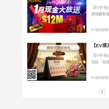
【EV扑克(
游戏都有
EV撲克新聞
【EV撲
【EV扑克(
目标，完
EV撲克新聞
文
1
章
導
覽