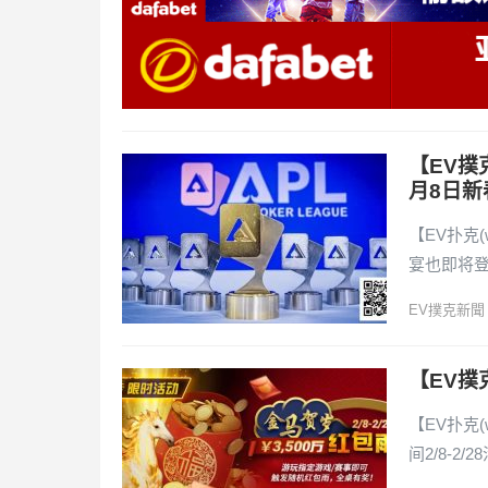
【EV撲
月8日新
【EV扑克
宴也即将登
EV撲克新聞
【EV撲克
【EV扑克(
间2/8-2/