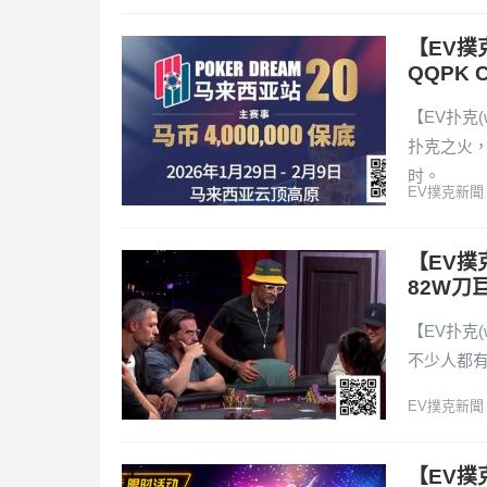
【EV撲
QQPK 
【EV扑克(
扑克之火，
时。
EV撲克新聞
【EV撲
82W刀
【EV扑克(
不少人都有
EV撲克新聞
【EV撲