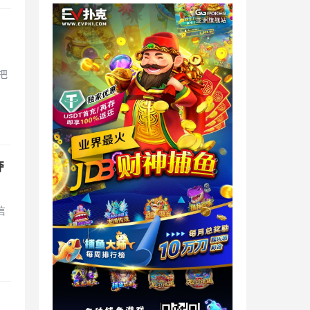
！
把
夺
信
！