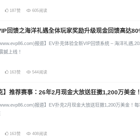
187
赞
605
阅读
VIP回馈之海洋礼遇全体玩家奖励升级现金回馈高达80
www.evp86.com)报道】EV扑克体验全新VIP回馈系统 – 海洋礼遇,20
日震撼上线！
163
赞
544
阅读
克】推荐赛事：26年2月现金大放送狂撒1,200万美金
www.evp86.com)报道】EV扑克2月现金大放送狂撒1,200万美金！
奖
163
赞
408
阅读