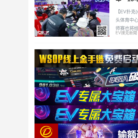
【EV扑克(
头体育中
师赛也将
EV撲克新聞