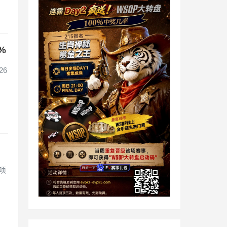
%
26
！
每项