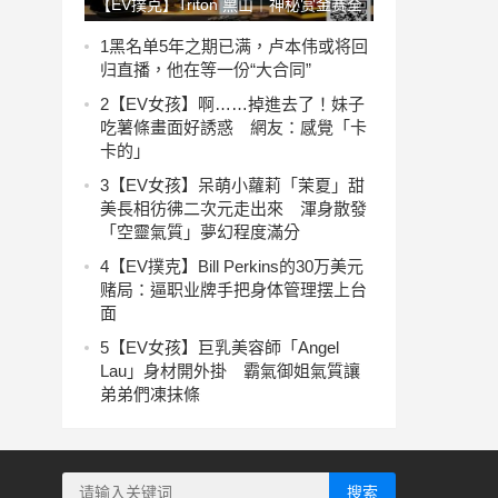
【EV撲克】Triton 黑山｜神秘赏金赛全
场高能 Jesse Lonis混战中夺冠
1
黑名单5年之期已满，卢本伟或将回
归直播，他在等一份“大合同”
2
【EV女孩】啊……掉進去了！妹子
吃薯條畫面好誘惑 網友：感覺「卡
卡的」
3
【EV女孩】呆萌小蘿莉「茉夏」甜
美長相彷彿二次元走出來 渾身散發
「空靈氣質」夢幻程度滿分
4
【EV撲克】Bill Perkins的30万美元
赌局：逼职业牌手把身体管理摆上台
面
5
【EV女孩】巨乳美容師「Angel
Lau」身材開外掛 霸氣御姐氣質讓
弟弟們凍抹條
搜索