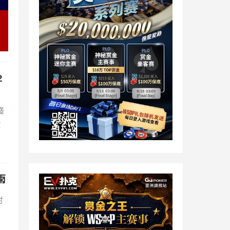
2
盛
！
雨
时