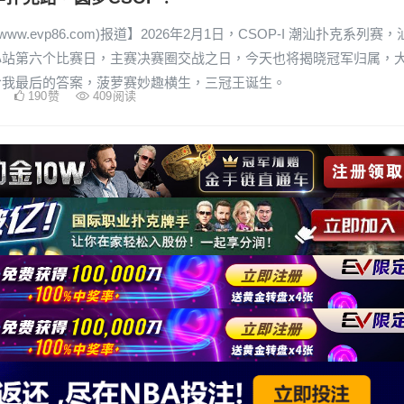
www.evp86.com)报道】2026年2月1日，CSOP-I 潮汕扑克系列赛，
心站第六个比赛日，主赛决赛圈交战之日，今天也将揭晓冠军归属，
给我最后的答案，菠萝赛妙趣横生，三冠王诞生。
190
赞
409
阅读