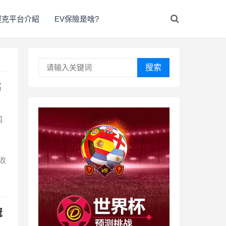
撲克平台介紹
EV保險是啥?
搜索
高
！
国
收
冠