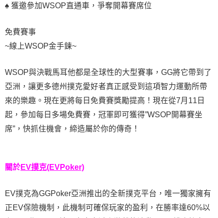
♠ 獲邀參加WSOP直通車，爭奪開幕賽席位
免費賽事
~線上WSOP金手鍊~
WSOP與決戰馬耳他都是全球性的大型賽事，GG將它帶到了
亞洲，讓更多德州撲克愛好者真正感受到這項智力運動所帶
來的樂趣。現在更將每日免費賽獎勵提高！現在從7月11日
起，參加每日多場免費賽，冠軍即可獲得”WSOP開幕賽坐
席”，快抓住機會，締造屬於你的傳奇！
關於
EV撲克(EVPoker)
EV撲克為GGPoker亞洲推出的全新撲克平台，唯一獨家擁有
正EV保險機制，此機制可確保玩家的盈利，在勝率達60%以