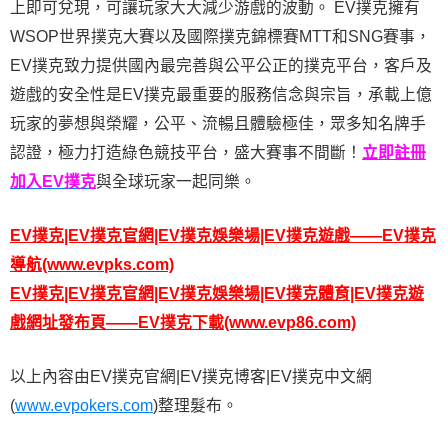
上即可兌現，可讓玩家大大減少游戲的波動。 EV撲克擁有
WSOP世界撲克大賽以及國際撲克錦標賽MTT和SNG賽事，
EV撲克致力提供國內最完善與公平公正的撲克平台，客戶及
遊戲的安全性是EV撲克最重要的服務信念與宗旨，承載上億
玩家的夢想與榮耀，公平、流暢且體驗極佳，眾多知名牌手
認證，極力打造綠色競技平台，盛大賽事不間斷！
立即註冊
加入EV撲克
與全球玩家一起同樂。
EV撲克|EV撲克官網|EV撲克娛樂場|EV撲克遊戲——EV撲克
導航
(www.evpks.com)
EV撲克|EV撲克官網|EV撲克娛樂場|EV撲克體育|EV撲克遊
戲網址發布頁——EV撲克
下載
(www.evp86.com)
以上內容由EV撲克官網|EV撲克博客|EV撲克中文網
(
www.evpokers.com
)整理髮布。