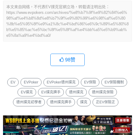
本文来自网络，不代表EV撲克官網立场，转载请注明出处：
https://www.evpokers.com/archives/%e8%b7%9f%e9%82%84%e6%
98%af%e4%b8%8d%e8%b7%9f%e9%80%99%e6%98%af%e5%80
%8b%e5%95%8f%e9%a1%8c%e4%bd%86%e6%9c%89%e5%80%8
b%e5%85%ac%e5%bc%8f%e5%8f%af%e4%bb%a5%e5%b9%ab%
e5%8a%a9%e4%bd%a0/
98
赞
EV
EVPoker
EVPoker德州撲克
EV保險
EV保險機制
EV撲克
EV撲克牌手
德州撲克
德州撲克保險
德州撲克初學者
德州撲克牌手
撲克
正EV保險正