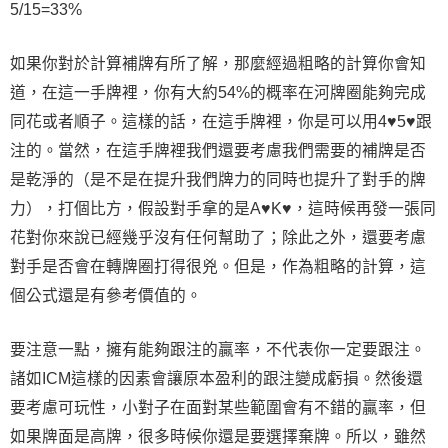
5/15=33%
如果你對於計算補牌有所了解，那麼經過粗略的計算你會知
道，在這一手牌裡，你有大約54%的概率在河牌圈能夠完成
同花或者順子。這樣的話，在這手牌裡，你是可以用4♥5♥跟
注的。當然，在這手牌裡我們還要考慮我們需要的補牌是否
是乾淨的（是不是在提升我們牌力的同時也提升了對手的牌
力），打個比方，假設對手拿的是A♥K♥，這時候再發一張同
花對你來說已經幾乎沒有任何幫助了；除此之外，還要考慮
對手是否會在轉牌圈打得很兇。但是，作為粗略的計算，這
個公式還是有參考價值的。
要注意一點，擁有能夠跟注的贏率，不代表你一定要跟注。
諸如ICM這樣的因素會讓原本盈利的跟注變成虧損。然後還
要考慮可玩性，小對子在面對某些範圍會有不錯的贏率，但
如果牌面是高牌，很多時候你還是要選擇棄牌。所以，雖然