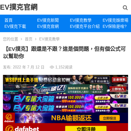
EV撲克官網
首頁
EV撲克新聞
EV撲克教學
EV撲克娛樂場
EV撲克下載
EV撲克官網
EV撲克平台介紹
EV保險是啥?
您的位置
首页
EV撲克教學
【EV撲克】跟還是不跟？這是個問題，但有個公式可
以幫助你
发布: 2022 年 7 月 12 日
1,152
阅读