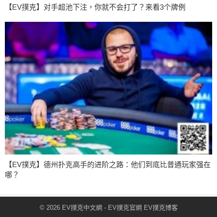
【EV撲克】对手超池下注，你就不会打了？来看3个牌例
【EV撲克】德州扑克高手的进阶之路：他们到底比普通玩家强在
哪？
© 2026
EV撲克中文網
- EV撲克官網
EV撲克博客