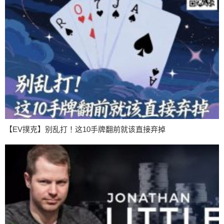
【EV撲克】别乱打！这10手牌翻前就该直接弃掉