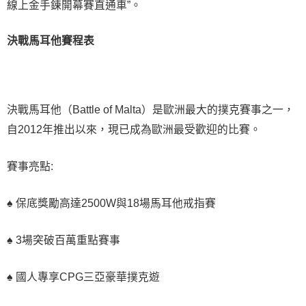
線上金手鍊開幕賽直通車”。
決戰馬耳他賽程表
決戰馬耳他（Battle of Malta）是歐洲最大的撲克賽事之一，
自2012年推出以來，現已成為歐洲最受歡迎的比賽。
賽事亮點:
♠ 保底獎勵高達2500W與18場馬耳他戒指賽
♠ 3場突破百萬重點賽事
♠ 國人專享CPG三亞豪華撲克遊