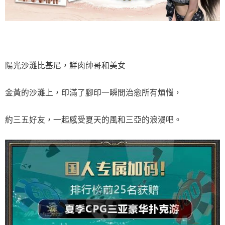
陽光沙灘比基尼，鮮肉帥哥和美女
金黃的沙灘上，印滿了腳印一瞬間治愈所有煩惱，
約三五好友，一起感受夏天的風和三亞的浪漫吧。