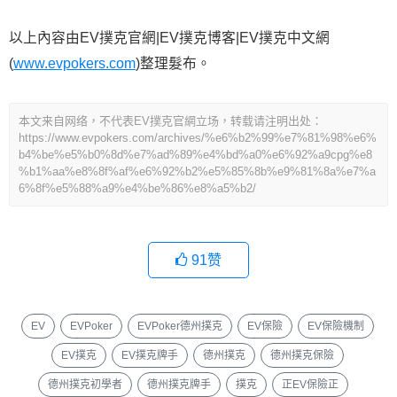
以上內容由EV撲克官網|EV撲克博客|EV撲克中文網
(
www.evpokers.com
)整理髮布。
本文来自网络，不代表EV撲克官網立场，转载请注明出处：
https://www.evpokers.com/archives/%e6%b2%99%e7%81%98%e6%
b4%be%e5%b0%8d%e7%ad%89%e4%bd%a0%e6%92%a9cpg%e8
%b1%aa%e8%8f%af%e6%92%b2%e5%85%8b%e9%81%8a%e7%a
6%8f%e5%88%a9%e4%be%86%e8%a5%b2/
91
赞
EV
EVPoker
EVPoker德州撲克
EV保險
EV保險機制
EV撲克
EV撲克牌手
德州撲克
德州撲克保險
德州撲克初學者
德州撲克牌手
撲克
正EV保險正