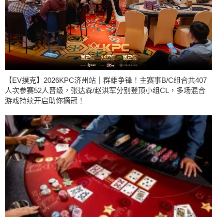
【EV撲克】2026KPC济州站｜群雄争锋！主赛事B/C组合共407
人次参赛52人晋级，张达森/赵洪军分别登顶小组CL，多场混合
游戏持续开启助你摘冠！