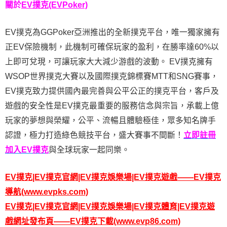
關於
EV撲克(EVPoker)
EV撲克為GGPoker亞洲推出的全新撲克平台，唯一獨家擁有
正EV保險機制，此機制可確保玩家的盈利，在勝率達60%以
上即可兌現，可讓玩家大大減少游戲的波動。 EV撲克擁有
WSOP世界撲克大賽以及國際撲克錦標賽MTT和SNG賽事，
EV撲克致力提供國內最完善與公平公正的撲克平台，客戶及
遊戲的安全性是EV撲克最重要的服務信念與宗旨，承載上億
玩家的夢想與榮耀，公平、流暢且體驗極佳，眾多知名牌手
認證，極力打造綠色競技平台，盛大賽事不間斷！
立即註冊
加入EV撲克
與全球玩家一起同樂。
EV撲克|EV撲克官網|EV撲克娛樂場|EV撲克遊戲——EV撲克
導航
(www.evpks.com)
EV撲克|EV撲克官網|EV撲克娛樂場|EV撲克體育|EV撲克遊
戲網址發布頁——EV撲克
下載
(www.evp86.com)