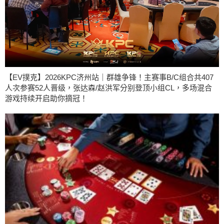
【EV撲克】2026KPC济州站｜群雄争锋！主赛事B/C组合共407
人次参赛52人晋级，张达森/赵洪军分别登顶小组CL，多场混合
游戏持续开启助你摘冠！