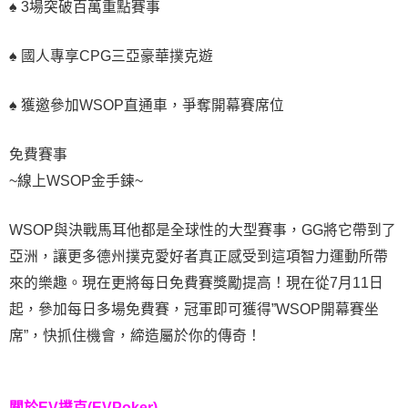
♠ 3場突破百萬重點賽事
♠ 國人專享CPG三亞豪華撲克遊
♠ 獲邀參加WSOP直通車，爭奪開幕賽席位
免費賽事
~線上WSOP金手鍊~
WSOP與決戰馬耳他都是全球性的大型賽事，GG將它帶到了
亞洲，讓更多德州撲克愛好者真正感受到這項智力運動所帶
來的樂趣。現在更將每日免費賽獎勵提高！現在從7月11日
起，參加每日多場免費賽，冠軍即可獲得”WSOP開幕賽坐
席”，快抓住機會，締造屬於你的傳奇！
關於
EV撲克(EVPoker)