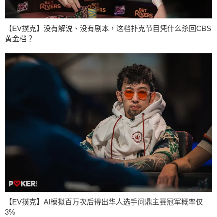
【EV撲克】没有解说、没有剧本，这档扑克节目凭什么杀回CBS
黄金档？
【EV撲克】AI模拟百万次后得出华人选手问鼎主赛冠军概率仅
3%