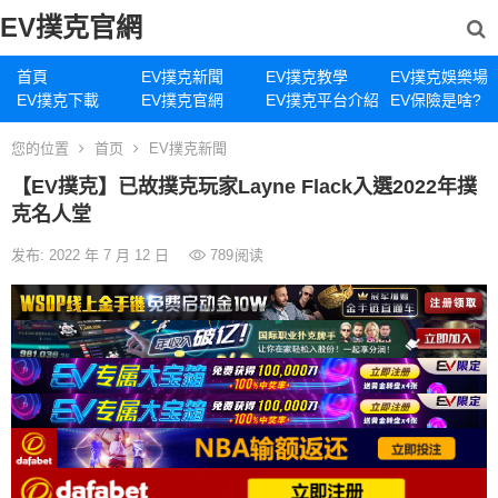
EV撲克官網
首頁
EV撲克新聞
EV撲克教學
EV撲克娛樂場
EV撲克下載
EV撲克官網
EV撲克平台介紹
EV保險是啥?
您的位置
首页
EV撲克新聞
【EV撲克】已故撲克玩家Layne Flack入選2022年撲
克名人堂
发布: 2022 年 7 月 12 日
789
阅读