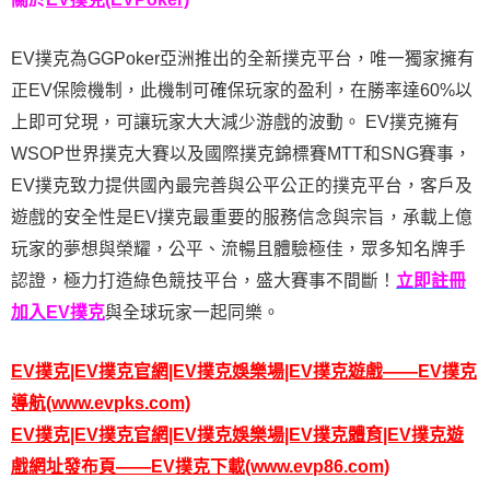
EV撲克為GGPoker亞洲推出的全新撲克平台，唯一獨家擁有
正EV保險機制，此機制可確保玩家的盈利，在勝率達60%以
上即可兌現，可讓玩家大大減少游戲的波動。 EV撲克擁有
WSOP世界撲克大賽以及國際撲克錦標賽MTT和SNG賽事，
EV撲克致力提供國內最完善與公平公正的撲克平台，客戶及
遊戲的安全性是EV撲克最重要的服務信念與宗旨，承載上億
玩家的夢想與榮耀，公平、流暢且體驗極佳，眾多知名牌手
認證，極力打造綠色競技平台，盛大賽事不間斷！
立即註冊
加入EV撲克
與全球玩家一起同樂。
EV撲克|EV撲克官網|EV撲克娛樂場|EV撲克遊戲——EV撲克
導航
(www.evpks.com)
EV撲克|EV撲克官網|EV撲克娛樂場|EV撲克體育|EV撲克遊
戲網址發布頁——EV撲克
下載
(www.evp86.com)