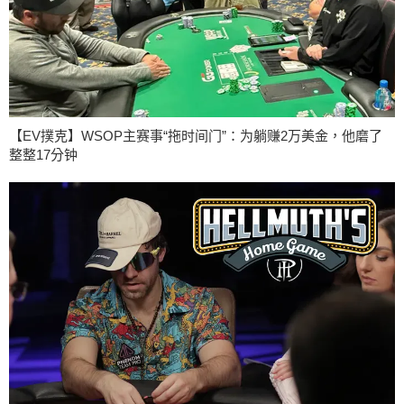
【EV撲克】WSOP主赛事“拖时间门”：为躺赚2万美金，他磨了
整整17分钟