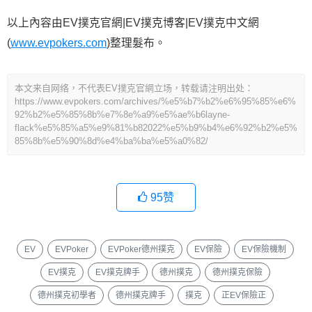
以上內容由EV撲克官網|EV撲克博客|EV撲克中文網
(
www.evpokers.com
)整理髮布。
本文来自网络，不代表EV撲克官網立场，转载请注明出处：
https://www.evpokers.com/archives/%e5%b7%b2%e6%95%85%e6%
92%b2%e5%85%8b%e7%8e%a9%e5%ae%b6layne-
flack%e5%85%a5%e9%81%b82022%e5%b9%b4%e6%92%b2%e5%
85%8b%e5%90%8d%e4%ba%ba%e5%a0%82/
95
赞
EV
EVPoker
EVPoker德州撲克
EV保險
EV保險機制
EV撲克
EV撲克牌手
德州撲克
德州撲克保險
德州撲克初學者
德州撲克牌手
撲克
正EV保險正