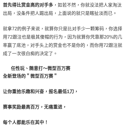
首先得比赏金高的对手多
，如若不然，你就没法把人家淘汰
出局，没条件把人踢出局，上面说的就只是瞎扯淡而已。
就拿72的例子来说，就算你只是比对手少一颗筹码，你选择
用72跟注也是极其傻帽的行为，因为就算你凭靠那20%的几
率赢了底池，对手头上的赏金也不是你的，而你用72跟注就
成了一次很白痴的决定了。
任性玩、随意打～微型百万赛
全新登场的＂微型百万赛＂
让你重拾乐趣和兴奋，报名最低1刀，
赛事奖励最高百万，无痛重进，
每个人都能乐在其中！