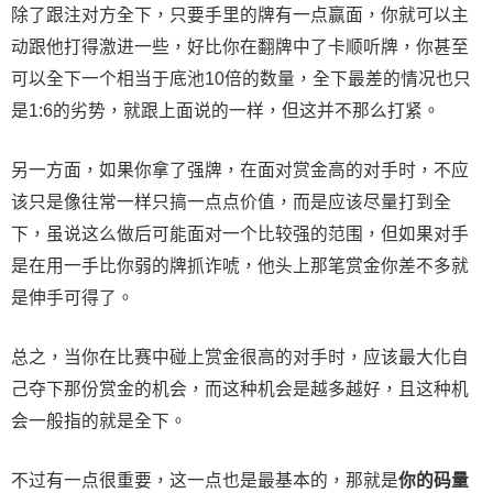
除了跟注对方全下，只要手里的牌有一点赢面，你就可以主
动跟他打得激进一些，好比你在翻牌中了卡顺听牌，你甚至
可以全下一个相当于底池10倍的数量，全下最差的情况也只
是1:6的劣势，就跟上面说的一样，但这并不那么打紧。
另一方面，如果你拿了强牌，在面对赏金高的对手时，不应
该只是像往常一样只搞一点点价值，而是应该尽量打到全
下，虽说这么做后可能面对一个比较强的范围，但如果对手
是在用一手比你弱的牌抓诈唬，他头上那笔赏金你差不多就
是伸手可得了。
总之，当你在比赛中碰上赏金很高的对手时，应该最大化自
己夺下那份赏金的机会，而这种机会是越多越好，且这种机
会一般指的就是全下。
不过有一点很重要，这一点也是最基本的，那就是
你的码量