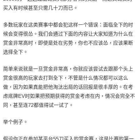
买入有时候甚至只需几十刀而已。
多数玩家在这类赛事中都会犯这样一个错误：面临全下的时
候会变得很怂。我们会通过下面的内容让大家知道为什么在
赏金非常高时，即使是处在劣势，你也不应该怂，应该果断
选择全下。
简单来说就是一旦赏金非常高，你就应该尝试去跟那个头上
赏金很高的玩家去打到全下，不管是什么情况都可以这么
做，因为如果真能把他淘汰出局的话回报是很丰厚的。在考
虑底牌EV时如果把预期获得的赏金考虑在内，情况会完全不
同，甚至连72都值得试一试了。
举个例子。
假设你正在参加某平台55刀买入的赏金赛，这是比赛的第一