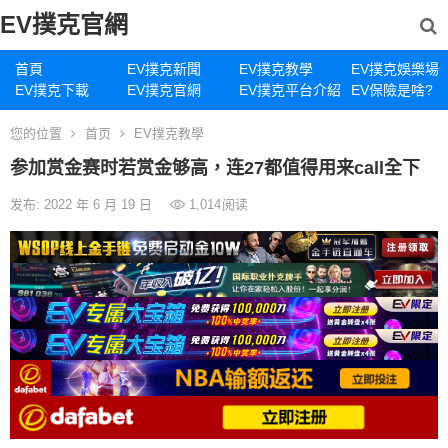
EV撲克官網
首頁
EV撲克新聞
EV撲克教學
EV撲克娛樂場
EV撲克下載
EV撲克官網
EV撲克平台介紹
EV保險是啥?
您的位置
首页
EV撲克教學
参加赏金赛时若赏金够高，连27都值得用来call全下
发布: 2022 年 6 月 19 日
1,014
阅读