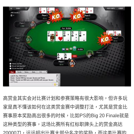
高赏金其实会对比赛计划和参赛策略有很大影响，但许多玩
家是真不懂该如何在这类赏金赛中调整打法，尤其是赏金比
赛事原本奖励高出很多的时候，比如PS的Big 20 Finale就是
这种类型的赛事，这场比赛所有红标职牌头上的赏金高达
20000刀，远远超出比赛大部分名次的奖励，而这类比赛的