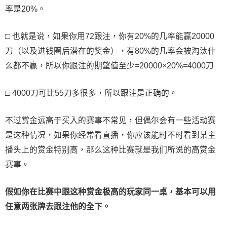
率是20%。
□ 也就是说，如果你用72跟注，你有20%的几率能赢20000
刀（以及进钱圈后潜在的奖金），有80%的几率会被淘汰什
么都不赢，所以你跟注的期望值至少=20000×20%=4000刀
□ 4000刀可比55刀多很多，所以跟注是正确的。
不过赏金远高于买入的赛事不常见，但偶尔会有一些活动赛
是这种情况，如果你经常看直播，你应该能时不时看到某主
播头上的赏金特别高，那么这种比赛就是我们所说的高赏金
赛事。
假如你在比赛中跟这种赏金极高的玩家同一桌，基本可以用
任意两张牌去跟注他的全下。