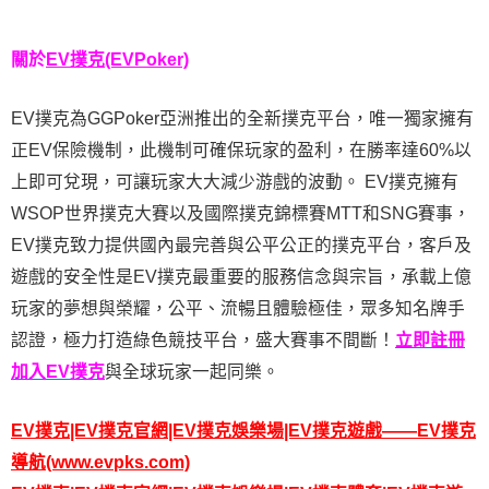
關於
EV撲克(EVPoker)
EV撲克為GGPoker亞洲推出的全新撲克平台，唯一獨家擁有
正EV保險機制，此機制可確保玩家的盈利，在勝率達60%以
上即可兌現，可讓玩家大大減少游戲的波動。 EV撲克擁有
WSOP世界撲克大賽以及國際撲克錦標賽MTT和SNG賽事，
EV撲克致力提供國內最完善與公平公正的撲克平台，客戶及
遊戲的安全性是EV撲克最重要的服務信念與宗旨，承載上億
玩家的夢想與榮耀，公平、流暢且體驗極佳，眾多知名牌手
認證，極力打造綠色競技平台，盛大賽事不間斷！
立即註冊
加入EV撲克
與全球玩家一起同樂。
EV撲克|EV撲克官網|EV撲克娛樂場|EV撲克遊戲——EV撲克
導航
(www.evpks.com)