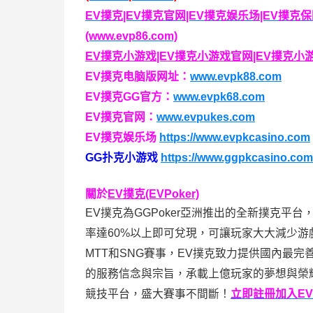
EV撲克|EV撲克官网|EV撲克娱乐场|EV撲
(www.evp86.com)
EV撲克小游戏|EV撲克小游戏官网|EV撲克小游戏下
EV撲克电脑版网址：
www.evpk88.com
EV撲克GG官方：
www.evpk68.com
EV撲克官网：
www.evpukes.com
EV撲克娱乐场
https://www.evpkcasino.com
GG扑克小游戏
https://www.ggpkcasino.com
關於
EV撲克(EVPoker)
EV撲克為GGPoker亞洲推出的全新撲克平
率達60%以上即可兌現，可讓玩家大大減少游
MTT和SNG賽事，EV撲克致力提供國內最
的服務信念與宗旨，承載上億玩家的夢想與榮
競技平台，盛大賽事不間斷！
立即註冊加入E