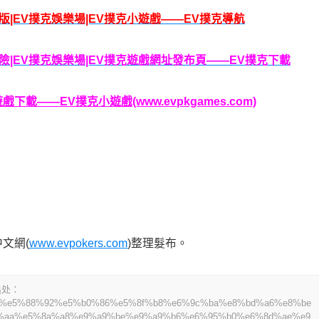
腦版|EV撲克娛樂場|EV撲克小遊戲——EV撲克導航
克保險|EV撲克娛樂場|EV撲克遊戲網址發布頁——EV撲克下載
載——EV撲克小遊戲(www.evpkgames.com)
中文網(
www.evpokers.com
)整理髮布。
出处：
%ae%a1%e5%88%92%e5%b0%86%e5%8f%b8%e6%9c%ba%e8%bd%a6%e8%be
%aa%e5%8a%a8%e9%a9%be%e9%a9%b6%e6%95%b0%e6%8d%ae%e9