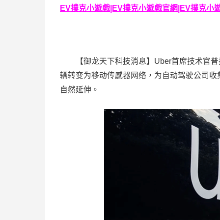
EV撲克小遊戲|EV撲克小遊戲官網|EV撲克小遊戲下
【御龙天下科技消息】Uber首席技术官普
辆转变为移动传感器网络，为自动驾驶公司收集现
自然延伸。