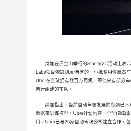
纳加在旧金山举行的StrictlyVC活动上表
Labs项目依靠Uber自有的一小批专用传
Uber在全球拥有数百万司机，即使只有部分
自行组建的车队。
纳加指出，当前自动驾驶发展的瓶颈已不再
数据来训练模型。Uber计划构建一个”自动
用。Uber已与25家自动驾驶公司建立合作，包