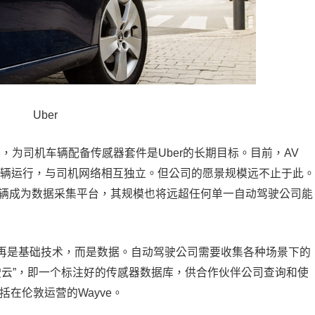
Uber
示，为司机车辆配备传感器套件是Uber的长期目标。目前，AV
感器车辆运行，与司机网络相互独立。但公司的愿景规模远不止于此。
车辆成为数据采集平台，其规模也将远超任何单一自动驾驶公司能
是基础技术，而是数据。自动驾驶公司需要收集各种场景下的
驾驶云”，即一个标注好的传感器数据库，供合作伙伴公司查询和使
括在伦敦运营的Wayve。