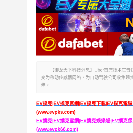
【御龙天下科技消息】Uber首席技术官普拉
变为移动传感器网络，为自动驾驶公司收集现实世界
伸。
EV撲克|EV撲克官網|EV撲克下載|EV撲克電
(www.evpks.com)
EV撲克|EV撲克官網|EV撲克娛樂場|EV撲
(www.evpk66.com)