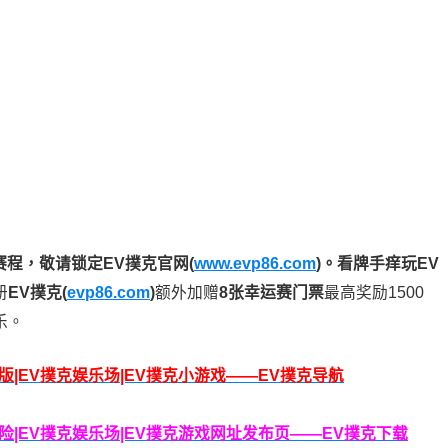
赛程，
敬请锁定EV撲克官网(
www.evp86.com
)。
看牌手痒玩EV
册
EV撲克(
evp86.com
)
额外加赠
8张幸运赛门票
最高奖励1500
乐。
脑版|EV撲克娱乐场|EV撲克小游戏——EV撲克导航
克保险|EV撲克娱乐场|EV撲克游戏网址发布页——EV撲克下载