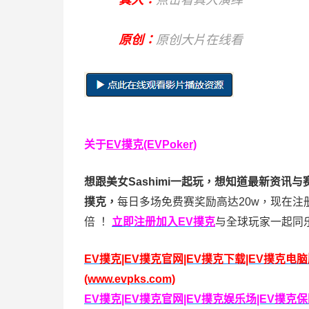
原创：
原创大片在线看
关于
EV撲克(EVPoker)
想跟美女Sashimi一起玩，
想知道最新资讯与
撲克，
每日多场免费赛奖励高达20w，现在注
倍
！
立即注册加入EV撲克
与全球玩家一起同
EV撲克|EV撲克官网|EV撲克下载|EV撲克电
(www.evpks.com)
EV撲克|EV撲克官网|EV撲克娱乐场|EV撲