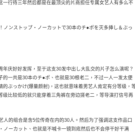
这一行待三年然后都是在最顶尖的片商担任专属女艺人有多么不
！ノンストップ・ノーカットで30本のチ●ポを灭多挿し＆ぶっ
周年庆好好发挥，至于这支30发中出し大乱交的片子怎么演呢？
子
的一共是30本のチ●ポ、也就是30根老二，不过一人一发太便
精的ぶっかけ(爆量颜射)，这也就意味着男艺人肯定有分等级，
等级比较低的就只能穿着三角裤在旁边搓老二，等导演打信号再
男艺人的组合是含5位传奇在内的30人。然后为了强调这支作品口
ップ・ノーカット、也就是不喊卡一镜到底然后也不会停干好干满