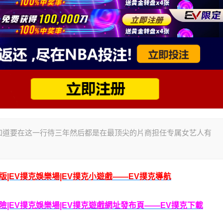
知道要在这一行待三年然后都是在最顶尖的片商担任专属女艺人有
腦版|EV撲克娛樂場|EV撲克小遊戲——EV撲克導航
克保險|EV撲克娛樂場|EV撲克遊戲網址發布頁——EV撲克下載