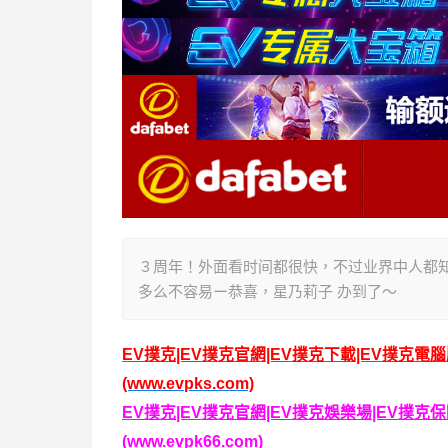
３周年！外面看时间都很快，不过业界中人都
多么不容易ー恭喜，星乃莉子 办到了〜
EV撲克|EV撲克官網|EV撲克下載|EV撲克電
(www.evpks.com)
EV撲克|EV撲克官網|EV撲克娛樂場|EV撲
(www.evpk66.com)