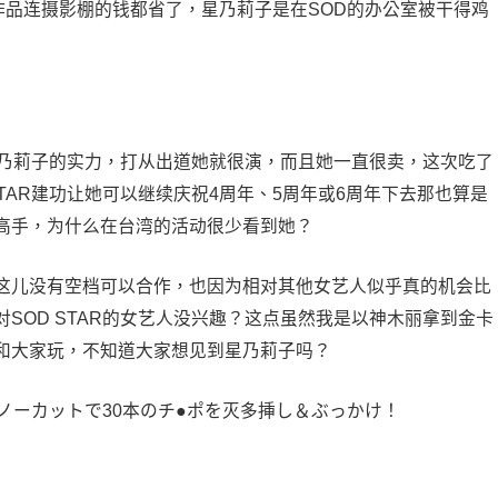
作品连摄影棚的钱都省了，星乃莉子是在SOD的办公室被干得鸡
疑星乃莉子的实力，打从出道她就很演，而且她一直很卖，这次吃了
TAR建功让她可以继续庆祝4周年、5周年或6周年下去那也算是
高手，为什么在台湾的活动很少看到她？
这儿没有空档可以合作，也因为相对其他女艺人似乎真的机会比
SOD STAR的女艺人没兴趣？这点虽然我是以神木丽拿到金卡
和大家玩，不知道大家想见到星乃莉子吗？
ノーカットで30本のチ●ポを灭多挿し＆ぶっかけ！