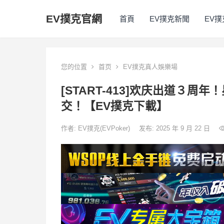
EV撲克官網
首頁
EV撲克新聞
EV
您的位置
首页
EV撲克真人娛樂場
[START-413]欢庆出道３周
交！【EV撲克下載】
作者:
EV撲克(EVPoker)
发布: 2025 年 9 月 22 日