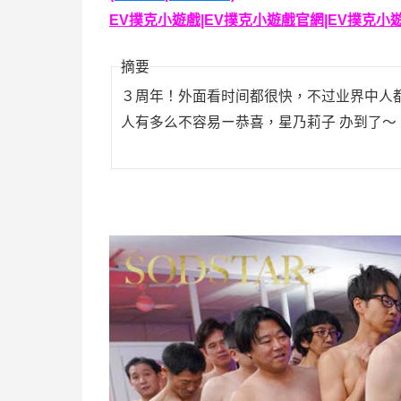
EV撲克小遊戲|EV撲克小遊戲官網|EV撲克小遊戲下
摘要
３周年！外面看时间都很快，不过业界中人
人有多么不容易ー恭喜，星乃莉子 办到了〜