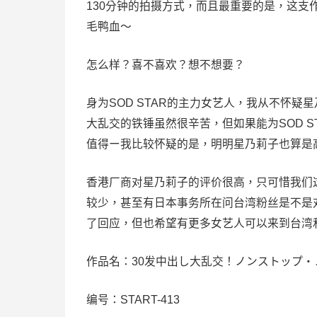
130分钟的拍摄方式，而且最重要的是，这支
毛鸭血〜
怎么样？喜不喜欢？想不想要？
身为SOD STAR的主力女艺人，我从不怀
大乱交的铁锤虽然很辛苦，但如果能为SOD S
值得ー我比较怀疑的是，明明星乃莉子也算是
香港厂商对星乃莉子的评价很高，只可惜我们
较少，甚至有日本事务所在问台湾粉丝是不是对
了回应，但也希望有更多女艺人可以来到台湾
作品名：30发中出し大乱交！ノンストップ・
编号：
START-413