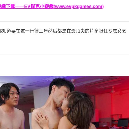
載——EV撲克小遊戲(www.evpkgames.com)
都知道要在这一行待三年然后都是在最顶尖的片商担任专属女艺