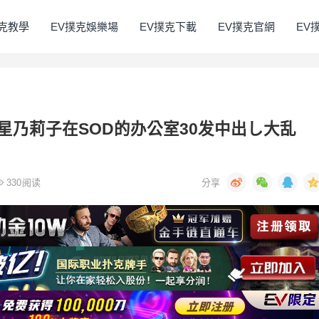
撲克教學
EV撲克娛樂場
EV撲克下載
EV撲克官網
EV
年！星乃莉子在SOD的办公室30发中出し大乱
330
阅读