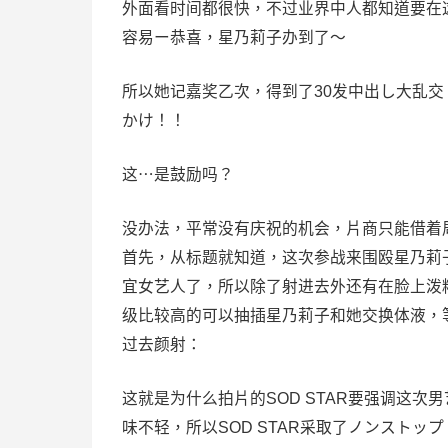
外面看时间都很快，不过业界中人都知道要在
容易ー恭喜，
星乃莉子
办到了〜
所以她记嘉奖乙次，得到了30发中出し大乱交
かけ！！
这⋯是鼓励吗？
没办法，平常没有庆祝的机会，片商只能借着
首先，从标题就知道，这次参战来围殴
星乃莉
宜女艺人了，所以除了射进去外还有在脸上泼
级比较高的可以抽插
星乃莉子
和她交换体液，
过去颜射：
这就是为什么拍片的SOD STAR要强调这次
味不轻，所以SOD STAR采取了ノンスト