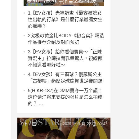
香澄りこ(香澄莉子)作品SSIS-443发
布！借住女上司家一晚「高难度体位」
1
【EV女孩】赤裸調查《最容易讓女
性出軌的行業》是什麼行業最讓女生
顶进最深处【EV撲克下載】
心癢癢？
2
究极の黄金比BODY《初音实》精选
作品推荐介绍及封面预览
3
【EV女孩】給你看個寶貝～「正妹
實況主」拉鍊拉開乳量驚人，視線都
不知道看哪好啦～
4
【EV女孩】有三顆球？俄羅斯公主
「古榕榕」奶壓足球慶賀世足賽開踢
5
(HIKR-187)在DMM勇夺一万个讚！
这位请洋将来支援的强片是怎么拍成
的？ …
上一篇
2025 年 9 月 22 日 09:43