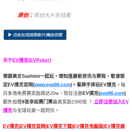
原创：
原创大片在线看
关于
EV撲克(EVPoker)
想跟美女Sashimi一起玩，
想知道最新资讯与赛程，
敬请锁
定EV撲克官网(
www.evp86.com
)。
看牌手痒玩EV撲克，
每
日多场免费赛奖励高达20w，现在注册
EV撲克(
evp86.com
)
额外加赠
8张幸运赛门票
最高奖励1500倍
！
立即注册加入EV
撲克
与全球玩家一起同乐。
EV撲克|EV撲克官网|EV撲克下载|EV撲克电脑版|EV撲克娱