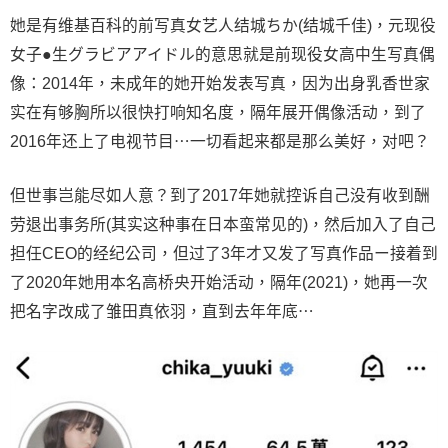
她是有维基百科的前写真女艺人结城ちか(结城千佳)，元现役
女子●生グラビアアイドル的意思就是前现役女高中生写真偶
像：2014年，未成年的她开始发表写真，因为出身乳香世家
实在有够胸所以很快打响知名度，隔年展开偶像活动，到了
2016年还上了电视节目⋯一切看起来都是那么美好，对吧？
但世事岂能尽如人意？到了2017年她就控诉自己没有收到酬
劳退出事务所(其实这种事在日本蛮常见的)，然后加入了自己
担任CEO的经纪公司，但过了3年才又发了写真作品ー接着到
了2020年她用本名高桥央开始活动，隔年(2021)，她再一次
把名字改成了雏田真依羽，直到去年年底⋯