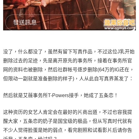
没了，什么都没了，虽然有留下写真作品，不过这位J乳开始
删除过去的足迹，先是离开原先的事务所，接着在事务所官
网的资料也被删除，然后社群帐号逐步删除(64万的IG还在，
但限动一副就是准备删除的样子)，人从此自写真界蒸发了：
然后就是艾薇事务所T-Powers接手，她成了五条恋！
这种资历的女艺人肯定会在最好的片商出道，不过也容我提
醒大家，五条恋的奶子是国宝级的极品，但从写真时代就有
不少人觉得脸蛋是她的弱点，看完剧照和试看影片后请你告