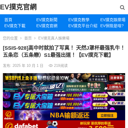
EV撲克官網
首頁
EV撲克新聞
EV撲克教學
EV撲克娛樂場
EV撲克下載
EV撲克官網
EV撲克平台介紹
EV保險是啥?
您的位置
首页
EV撲克真人娛樂場
[SSIS-928]高中时就拍了写真！ 天然J罩杯最强乳牛！
五条恋（五条戀）S1最强出道！【EV撲克下載】
发布: 2025 年 10 月 1 日
219
阅读