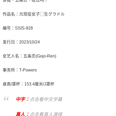
诉我，五条恋，给过吗？
作品名：元现役女子◯生グラドル
编号：
SSIS-928
发行日：2023/10/24
女艺人名：五条恋(Gojo-Ren)
事务所：T-Powers
身高/罩杯：153.4厘米/J罩杯
中字：
点击看中文字幕
真人：
点击看真人演绎