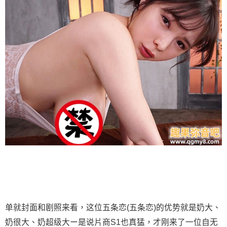
单就封面和剧照来看，这位五条恋(五条恋)的优势就是奶大、
奶很大、奶超级大ー是说片商S1也真猛，才刚来了一位自无