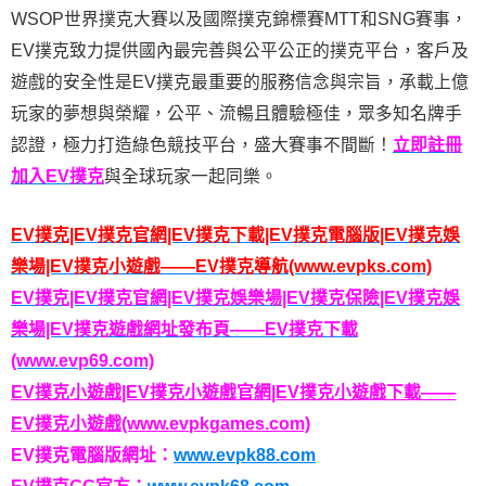
WSOP世界撲克大賽以及國際撲克錦標賽MTT和SNG賽事，
EV撲克致力提供國內最完善與公平公正的撲克平台，客戶及
遊戲的安全性是EV撲克最重要的服務信念與宗旨，承載上億
玩家的夢想與榮耀，公平、流暢且體驗極佳，眾多知名牌手
認證，極力打造綠色競技平台，盛大賽事不間斷！
立即註冊
加入EV撲克
與全球玩家一起同樂。
EV撲克|EV撲克官網|EV撲克下載|EV撲克電腦版|EV撲克娛
樂場|EV撲克小遊戲——EV撲克導航(www.evpks.com)
EV撲克|EV撲克官網|EV撲克娛樂場|EV撲克保險|EV撲克娛
樂場|EV撲克遊戲網址發布頁——EV撲克下載
(www.evp69.com)
EV撲克小遊戲|EV撲克小遊戲官網|EV撲克小遊戲下載——
EV撲克小遊戲(www.evpkgames.com)
EV撲克電腦版網址：
www.evpk88.com