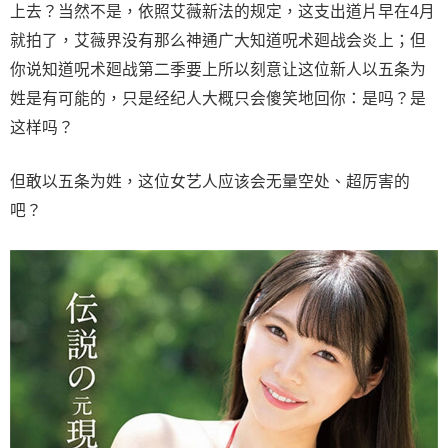
上去？当然不是，依照艾薇新法的规定，这支出道片早在4月
就拍了，艾薇界没有那么神通广大知道呪术廻战会炎上；但
你说知道呪术廻战第二季要上所以刻意让这位新人以五条为
姓是有可能的，只是经纪人大概只会傻笑地回你：是吗？是
这样吗？
但敢以五条为姓，这位女艺人应该会无量空处、超厉害的
吧？