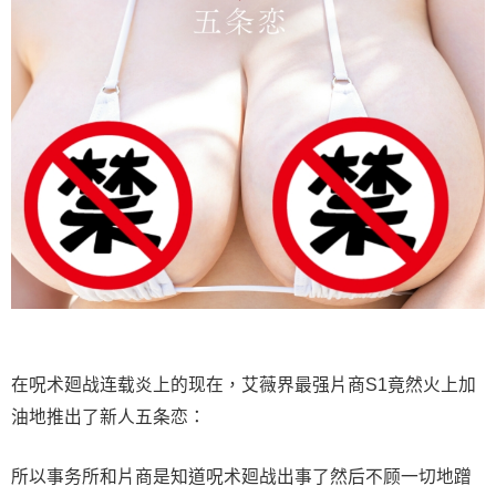
在呪术廻战连载炎上的现在，艾薇界最强片商S1竟然火上加
油地推出了新人五条恋：
所以事务所和片商是知道呪术廻战出事了然后不顾一切地蹭