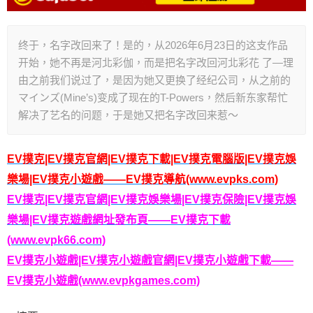
终于，名字改回来了！是的，从2026年6月23日的这支作品
开始，她不再是河北彩伽，而是把名字改回河北彩花 了—理
由之前我们说过了，是因为她又更换了经纪公司，从之前的
マインズ(Mine’s)变成了现在的T-Powers，然后新东家帮忙
解决了艺名的问题，于是她又把名字改回来惹～
EV撲克|EV撲克官網|EV撲克下載|EV撲克電腦版|EV撲克娛
樂場|EV撲克小遊戲——EV撲克導航(www.evpks.com)
EV撲克|EV撲克官網|EV撲克娛樂場|EV撲克保險|EV撲克娛
樂場|EV撲克遊戲網址發布頁——EV撲克下載
(www.evpk66.com)
EV撲克小遊戲|EV撲克小遊戲官網|EV撲克小遊戲下載——
EV撲克小遊戲(www.evpkgames.com)