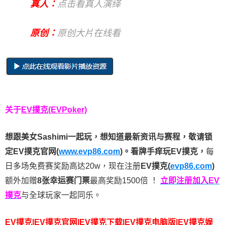
真人：
点击看真人演绎
原创：
原创大片在线看
关于
EV撲克(EVPoker)
想跟美女Sashimi一起玩，
想知道最新资讯与赛程，
敬请锁
定EV撲克官网(
www.evp86.com
)。
看牌手痒玩EV撲克，
每
日多场免费赛奖励高达20w，现在注册
EV撲克(
evp86.com
)
额外加赠
8张幸运赛门票
最高奖励1500倍
！
立即注册加入EV
撲克
与全球玩家一起同乐。
EV撲克|EV撲克官网|EV撲克下载|EV撲克电脑版|EV撲克娱