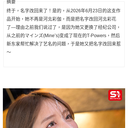
摘要
终于，名字改回来了！是的，从2026年6月23日的这支作
品开始，她不再是河北彩伽，而是把名字改回河北彩花
了—理由之前我们说过了，是因为她又更换了经纪公司，
从之前的マインズ(Mine’s)变成了现在的T-Powers，然后
新东家帮忙解决了艺名的问题，于是她又把名字改回来惹
～