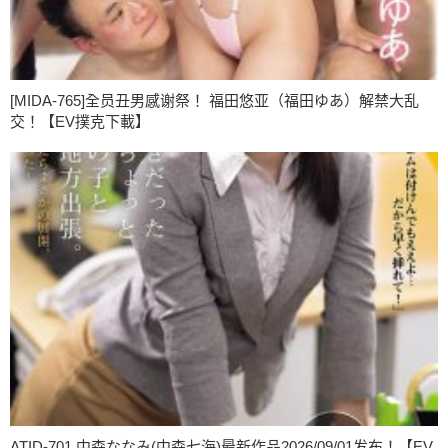
[MIDA-765]全员丑男感谢祭！ 福田悠亚（福田ゆあ）解禁大乱
交！【EV撲克下載】
ATID-701,中森ななみ(中森七海)最新作品2026/09/01发布！【EV