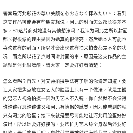
答案是河北彩花の尊い美颜を心おきなく拝みたい。：看到
这支作品可能会有些朋友想说，河北的封面怎么都长得差不
多，S1这片商对她没有其他想法吗？我认为河北之所以封面
都长得很像的理由是因为她真的很漂亮，然后她本人可能也
喜欢这样的封面，所以才会出现这样拍来拍去都差不多的状
况—而之所以花了点时间讲封面的事，原因是这支作品的主
题就是河北很漂酿、请大家一定要好好看清楚：
怎么看呢？首先，对艾薇拍摄手法有了解的你肯定知道，要
让大家把焦点放在女艺人的脸蛋上只有一个做法，就是主観
的男艺人视角拍摄—因为男艺人不入镜，你自然就不会觉得
谁谁谁好恶谁谁谁又和河北有情侣的感觉，因为能看到的就
只有河北的脸蛋；接下来就是要尽可能地让河北用脸蛋好好
演出，所以她要好好接吻、要帮忙男艺人舔全身然后还要好
好吹，最后的最后呢，自然就是要被射得满脸都是，愈脏愈