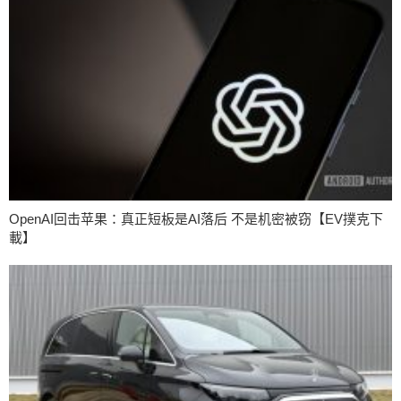
OpenAI回击苹果：真正短板是AI落后 不是机密被窃【EV撲克下
載】