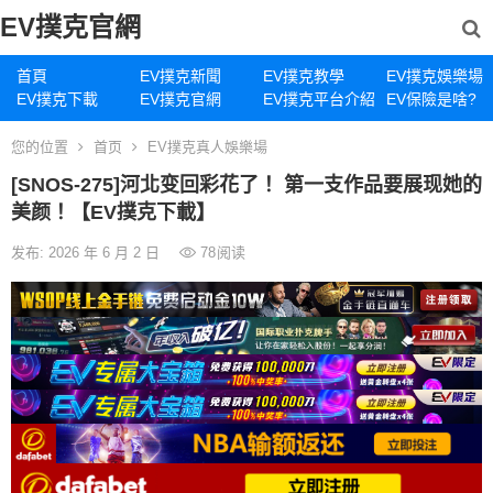
EV撲克官網
首頁
EV撲克新聞
EV撲克教學
EV撲克娛樂場
EV撲克下載
EV撲克官網
EV撲克平台介紹
EV保險是啥?
您的位置
首页
EV撲克真人娛樂場
[SNOS-275]河北变回彩花了！ 第一支作品要展现她的
美颜！【EV撲克下載】
发布: 2026 年 6 月 2 日
78
阅读