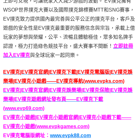
上即可兌現，可讓玩家大大減少游戲的波動。 EV撲克擁有
WSOP世界撲克大賽以及國際撲克錦標賽MTT和SNG賽事，
EV撲克致力提供國內最完善與公平公正的撲克平台，客戶及
遊戲的安全性是EV撲克最重要的服務信念與宗旨，承載上億
玩家的夢想與榮耀，公平、流暢且體驗極佳，眾多知名牌手
認證，極力打造綠色競技平台，盛大賽事不間斷！
立即註冊
加入EV撲克
與全球玩家一起同樂。
EV撲克|EV撲克官網|EV撲克下載|EV撲克電腦版|EV撲克娛
樂場|EV撲克小遊戲——EV撲克導航(www.evpks.com)
EV撲克|EV撲克官網|EV撲克娛樂場|EV撲克保險|EV撲克娛
樂場|EV撲克遊戲網址發布頁——EV撲克下載
(www.evp69.com)
EV撲克小遊戲|EV撲克小遊戲官網|EV撲克小遊戲下載——
EV撲克小遊戲(www.evpkgames.com)
EV撲克電腦版網址：
www.evpk88.com