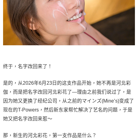
终于，名字改回来了！
是的，从2026年6月23日的这支作品开始，她不再是河北彩
伽，而是把名字改回
河北彩花
了—理由之前我们说过了，是
因为她又更换了经纪公司，从之前的マインズ(Mine’s)变成了
现在的T-Powers，然后新东家帮忙解决了艺名的问题，于是
她又把名字改回来惹～
那，新生的
河北彩花
，第一支作品是什么？