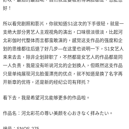
好！
所以看完剧照和影片，你就知道S1这次的下手很轻，就是一
支绝大部分男艺人主观视角的演出，口味很淡很淡，比起河
北彩伽时代整体而言都蛮敢演的，感觉这支作品的强度和企
划的思维都往后退了好几步—在这里也说明一下，S1女艺人
来来去去，除非企划辞职了，不然都是女艺人的作品都是同
一人负责，我是没有听说河北的企划换人，但既然这支作品
只是单纯展现河北脸蛋漂亮的优点，就不知道是换了名字再
开新章的优待，还是新的经纪公司有拜托？
看下去，我是希望河北能够更多的作品啦。
作品名：河北彩花の尊い美颜を心おきなく拝みたい。
编号：
SNOS-275