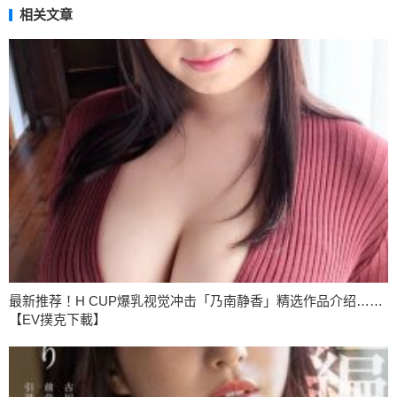
相关文章
最新推荐！H CUP爆乳视觉冲击「乃南静香」精选作品介绍……
【EV撲克下載】