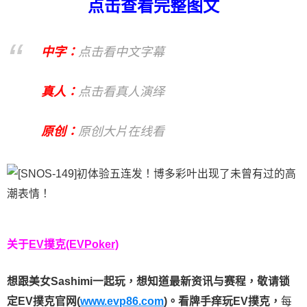
点击查看完整图文
中字：
点击看中文字幕
真人：
点击看真人演绎
原创：
原创大片在线看
关于
EV撲克(EVPoker)
想跟美女Sashimi一起玩，
想知道最新资讯与赛程，
敬请锁
定EV撲克官网(
www.evp86.com
)。
看牌手痒玩EV撲克，
每