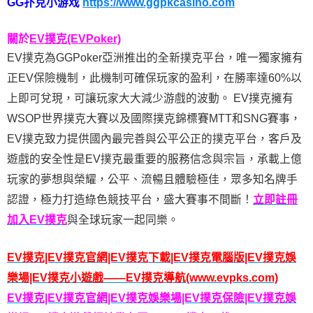
GG扑克小游戏
https://www.ggpkcasino.com
關於
EV撲克(EVPoker)
EV撲克為GGPoker亞洲推出的全新撲克平台，唯一獨家擁有
正EV保險機制，此機制可確保玩家的盈利，在勝率達60%以
上即可兌現，可讓玩家大大減少游戲的波動。 EV撲克擁有
WSOP世界撲克大賽以及國際撲克錦標賽MTT和SNG賽事，
EV撲克致力提供國內最完善與公平公正的撲克平台，客戶及
遊戲的安全性是EV撲克最重要的服務信念與宗旨，承載上億
玩家的夢想與榮耀，公平、流暢且體驗極佳，眾多知名牌手
認證，極力打造綠色競技平台，盛大賽事不間斷！
立即註冊
加入EV撲克
與全球玩家一起同樂。
EV撲克|EV撲克官網|EV撲克下載|EV撲克電腦版|EV撲克娛
樂場|EV撲克小遊戲——EV撲克導航(www.evpks.com)
EV撲克|EV撲克官網|EV撲克娛樂場|EV撲克保險|EV撲克娛