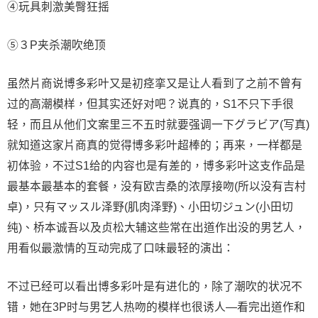
④玩具刺激美臀狂摇
⑤３P夹杀潮吹绝顶
虽然片商说博多彩叶又是初痉挛又是让人看到了之前不曾有
过的高潮模样，但其实还好对吧？说真的，S1不只下手很
轻，而且从他们文案里三不五时就要强调一下グラビア(写真)
就知道这家片商真的觉得博多彩叶超棒的；再来，一样都是
初体验，不过S1给的内容也是有差的，博多彩叶这支作品是
最基本最基本的套餐，没有欧吉桑的浓厚接吻(所以没有吉村
卓)，只有マッスル泽野(肌肉泽野)、小田切ジュン(小田切
纯)、桥本诚吾以及贞松大辅这些常在出道作出没的男艺人，
用看似最激情的互动完成了口味最轻的演出：
不过已经可以看出博多彩叶是有进化的，除了潮吹的状况不
错，她在3P时与男艺人热吻的模样也很诱人—看完出道作和