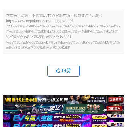
本文来自网络，不代表EV撲克官網立场，转载请注明出处：
https://www.evpokers.com/archives/mifd-
723%e9%ab%98%e4%b8%ad%e6%97%b6%e4%bb%a3%e5%a4%a
7%e5%ae%b6%e9%83%bd%e6%83%b3%e4%b8%8a%e7%9a%84
%e5%b0%a4%e7%89%a9%ef%bc%81-
%e5%81%a5%e5%ba%b7%e7%be%8e%e7%9a%84%e8%b5%a4%
e4%b8%b8%e7%90%89%e7%90%89/
14
赞