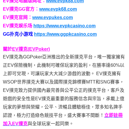
EV撲克电脑版网址：
www.evpk88.com
EV撲克GG官方：
www.evpk68.com
EV撲克官网：
www.evpukes.com
EV撲克娱乐场
https://www.evpkcasino.com
GG扑克小游戏
https://www.ggpkcasino.com
關於
EV撲克(EVPoker)
EV撲克為GGPoker亞洲推出的全新撲克平台，唯一獨家擁有
正EV保險機制，此機制可確保玩家的盈利，在勝率達60%以
上即可兌現，可讓玩家大大減少游戲的波動。 EV撲克擁有
WSOP世界撲克大賽以及國際撲克錦標賽MTT和SNG賽事，
EV撲克致力提供國內最完善與公平公正的撲克平台，客戶及
遊戲的安全性是EV撲克最重要的服務信念與宗旨，承載上億
玩家的夢想與榮耀，公平、流暢且體驗極佳，眾多知名牌手
認證，極力打造綠色競技平台，盛大賽事不間斷！
立即註冊
加入EV撲克
與全球玩家一起同樂。