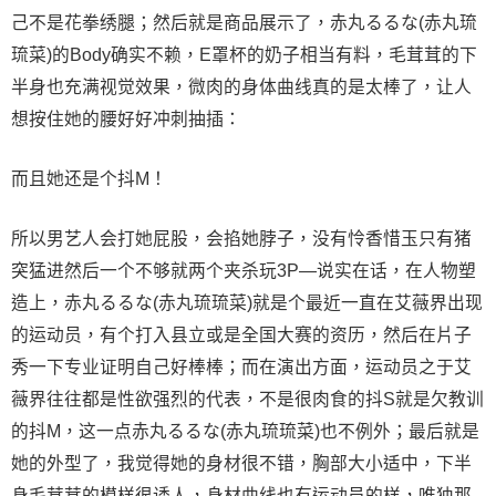
己不是花拳绣腿；然后就是商品展示了，赤丸るるな(赤丸琉
琉菜)的Body确实不赖，E罩杯的奶子相当有料，毛茸茸的下
半身也充满视觉效果，微肉的身体曲线真的是太棒了，让人
想按住她的腰好好冲刺抽插：
而且她还是个抖M！
所以男艺人会打她屁股，会掐她脖子，没有怜香惜玉只有猪
突猛进然后一个不够就两个夹杀玩3P—说实在话，在人物塑
造上，赤丸るるな(赤丸琉琉菜)就是个最近一直在艾薇界出现
的运动员，有个打入县立或是全国大赛的资历，然后在片子
秀一下专业证明自己好棒棒；而在演出方面，运动员之于艾
薇界往往都是性欲强烈的代表，不是很肉食的抖S就是欠教训
的抖M，这一点赤丸るるな(赤丸琉琉菜)也不例外；最后就是
她的外型了，我觉得她的身材很不错，胸部大小适中，下半
身毛茸茸的模样很诱人，身材曲线也有运动员的样，唯独那