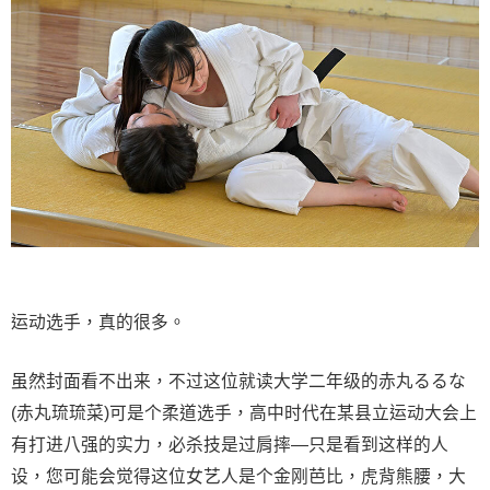
运动选手，真的很多。
虽然封面看不出来，不过这位就读大学二年级的赤丸るるな
(赤丸琉琉菜)可是个柔道选手，高中时代在某县立运动大会上
有打进八强的实力，必杀技是过肩摔—只是看到这样的人
设，您可能会觉得这位女艺人是个金刚芭比，虎背熊腰，大