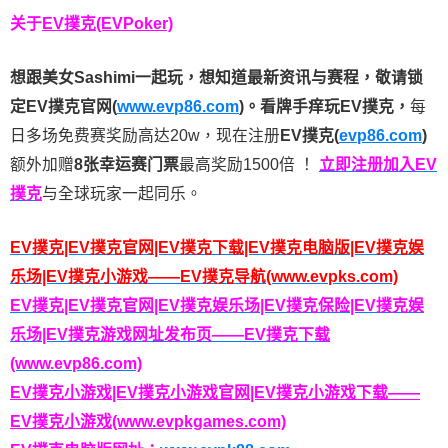
关于
EV撲克(EVPoker)
想跟美女Sashimi一起玩，
想知道最新资讯与赛程，
敬请锁
定EV撲克官网(
www.evp86.com
)。
看牌手痒玩EV撲克，
每
日多场免费赛奖励高达20w，现在注册
EV撲克(
evp86.com
)
额外加赠
8张幸运赛门票
最高奖励1500倍
！
立即注册加入EV
撲克
与全球玩家一起同乐。
EV撲克|EV撲克官网|EV撲克下载|EV撲克电脑版|EV撲克娱
乐场|EV撲克小游戏——EV撲克导航(www.evpks.com)
EV撲克|EV撲克官网|EV撲克娱乐场|EV撲克保险|EV撲克娱
乐场|EV撲克游戏网址发布页——EV撲克下载
(www.evp86.com)
EV撲克小游戏|EV撲克小游戏官网|EV撲克小游戏下载——
EV撲克小游戏(www.evpkgames.com)