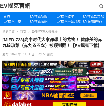
EV撲克官網
首頁
EV撲克新聞
EV撲克教學
EV撲克娛樂場
EV撲克下載
EV撲克官網
EV撲克平台介紹
EV保險是啥?
您的位置
首页
EV撲克真人娛樂場
[MIFD-723]高中时代大家都想上的尤物！ 健康美的赤
丸琉琉菜（赤丸るるな）被顶到翻！【EV撲克下載】
发布: 2026 年 7 月 1 日
56
阅读