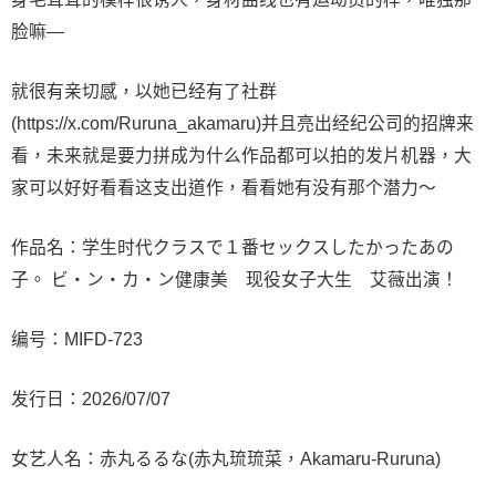
脸嘛—
就很有亲切感，以她已经有了社群
(https://x.com/Ruruna_akamaru)并且亮出经纪公司的招牌来
看，未来就是要力拼成为什么作品都可以拍的发片机器，大
家可以好好看看这支出道作，看看她有没有那个潜力～
作品名：学生时代クラスで１番セックスしたかったあの
子。 ビ・ン・カ・ン健康美 现役女子大生 艾薇出演！
编号：
MIFD-723
发行日：2026/07/07
女艺人名：赤丸るるな(赤丸琉琉菜，Akamaru-Ruruna)