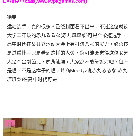
EV撲克小遊戲(www.evpkgames.com)
摘要
运动选手，真的很多。虽然封面看不出来，不过这位就读
大学二年级的赤丸るるな(赤丸琉琉菜)可是个柔道选手，
高中时代在某县立运动大会上有打进八强的实力，必杀技
是过肩摔—只是看到这样的人设，您可能会觉得这位女艺
人是个金刚芭比，虎背熊腰，大家都不敢靠近对吧？但不
是喔，不是这样子的喔，片商Moodyz说赤丸るるな(赤丸
琉琉菜)在高中时代可是—