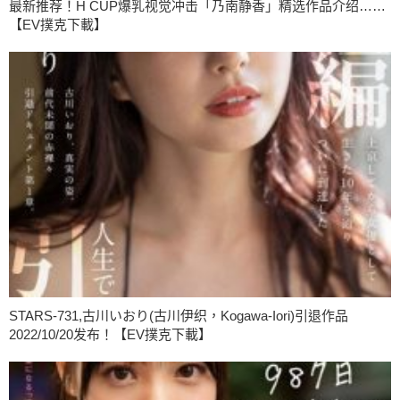
最新推荐！H CUP爆乳视觉冲击「乃南静香」精选作品介绍……
【EV撲克下載】
STARS-731,古川いおり(古川伊织，Kogawa-Iori)引退作品
2022/10/20发布！【EV撲克下載】