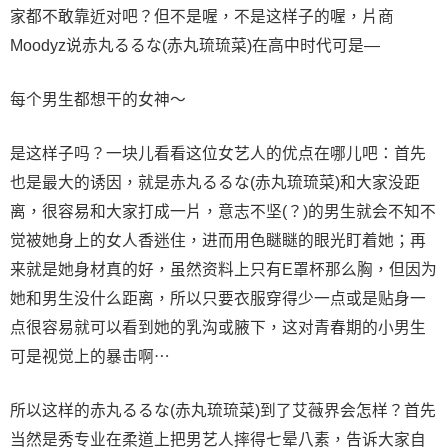
家都不敢靠近对吧？但不是喔，不是这样子的喔，片商
Moodyz说赤丸るるな(赤丸琉琉菜)在高中时代可是—
每个男生都想干的女神～
是这样子吗？一块儿看看这位女艺人的优点在哪儿吧：首先
也是最大的诱因，就是赤丸るるな(赤丸琉琉菜)和大家没距
离，很容易和大家打成一片，意志不坚(？)的男生就会不知不
觉被她身上的女人香迷住，进而用色瞇瞇的眼光盯着她；再
来就是她身材真的好，虽然资料上只有E罩杯那么胸，但因为
她和男生没什么距离，所以只要衣服穿得少一点或是贴身一
点很容易就可以看到她的乳沟或腋下，这对青春期的小男生
可是视觉上的暴击啊⋯
所以这样的赤丸るるな(赤丸琉琉菜)到了艾薇界会怎样？首先
当然是秀专业在柔道上把男艺人摔得七晕八素，告诉大家自