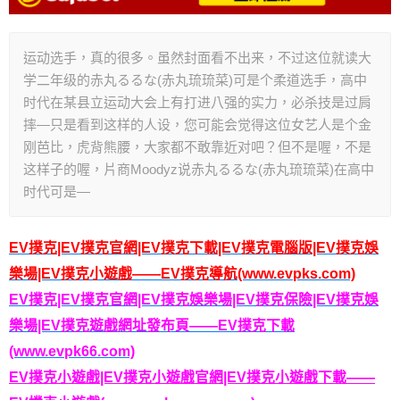
运动选手，真的很多。虽然封面看不出来，不过这位就读大
学二年级的赤丸るるな(赤丸琉琉菜)可是个柔道选手，高中
时代在某县立运动大会上有打进八强的实力，必杀技是过肩
摔—只是看到这样的人设，您可能会觉得这位女艺人是个金
刚芭比，虎背熊腰，大家都不敢靠近对吧？但不是喔，不是
这样子的喔，片商Moodyz说赤丸るるな(赤丸琉琉菜)在高中
时代可是—
EV撲克|EV撲克官網|EV撲克下載|EV撲克電腦版|EV撲克娛
樂場|EV撲克小遊戲——EV撲克導航(www.evpks.com)
EV撲克|EV撲克官網|EV撲克娛樂場|EV撲克保險|EV撲克娛
樂場|EV撲克遊戲網址發布頁——EV撲克下載
(www.evpk66.com)
EV撲克小遊戲|EV撲克小遊戲官網|EV撲克小遊戲下載——