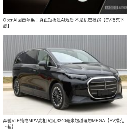
OpenAI回击苹果：真正短板是AI落后 不是机密被窃【EV撲克下
載】
奔驰VLE纯电MPV亮相 轴距3340毫米超越理想MEGA【EV撲克
下載】