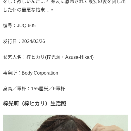
をして欲しいんだ…。 亲友に恳愿されて最爱の妻を贷し出
した仆の最悪な结末…。
编号：
JUQ-605
发行日：2024/03/26
女艺人名：梓ヒカリ(梓光莉，Azusa-Hikari)
事务所：Body Corporation
身高／罩杯：155厘米／F罩杯
梓光莉（梓ヒカリ）
生活照