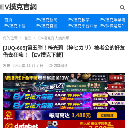
EV撲克官網
首頁
EV撲克新聞
EV撲克教學
EV撲克娛樂場
EV撲克下載
EV撲克官網
EV撲克平台介紹
EV保險是啥?
您的位置
首页
EV撲克真人娛樂場
[JUQ-605]第五弾！梓光莉（梓ヒカリ）被老公的好友
借去狂嗨！【EV撲克下載】
发布: 2025 年 11 月 7 日
203
阅读