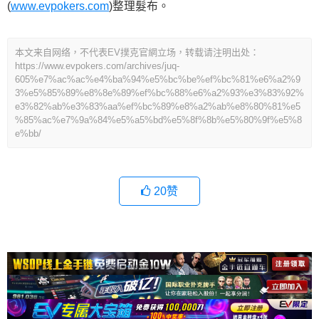
(
www.evpokers.com
)整理髮布。
本文来自网络，不代表EV撲克官網立场，转载请注明出处：
https://www.evpokers.com/archives/juq-
605%e7%ac%ac%e4%ba%94%e5%bc%be%ef%bc%81%e6%a2%9
3%e5%85%89%e8%8e%89%ef%bc%88%e6%a2%93%e3%83%92%
e3%82%ab%e3%83%aa%ef%bc%89%e8%a2%ab%e8%80%81%e5
%85%ac%e7%9a%84%e5%a5%bd%e5%8f%8b%e5%80%9f%e5%8
e%bb/
20
赞