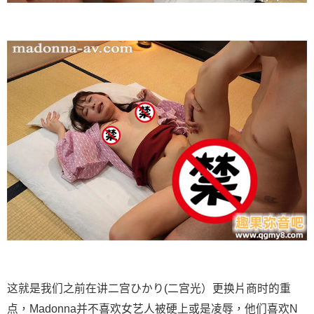
这就是我们之前在讲二宫ひかり(二宫光）更换片商时的重
点，Madonna并不喜欢女艺人被硬上或是凌辱，他们喜欢N