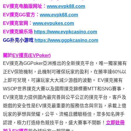
EV撲克电脑版网址：
www.evpk88.com
EV撲克GG官方：
www.evpk68.com
EV撲克官网：
www.evpukes.com
EV撲克娱乐场
https://www.evpkcasino.com
GG扑克小游戏
https://www.ggpkcasino.com
關於
EV撲克(EVPoker)
EV撲克為GGPoker亞洲推出的全新撲克平台，唯一獨家擁有
正EV保險機制，此機制可確保玩家的盈利，在勝率達60%以
上即可兌現，可讓玩家大大減少游戲的波動。 EV撲克擁有
WSOP世界撲克大賽以及國際撲克錦標賽MTT和SNG賽事，
EV撲克致力提供國內最完善與公平公正的撲克平台，客戶及
遊戲的安全性是EV撲克最重要的服務信念與宗旨，承載上億
玩家的夢想與榮耀，公平、流暢且體驗極佳，眾多知名牌手
認證，極力打造綠色競技平台，盛大賽事不間斷！
立即註冊