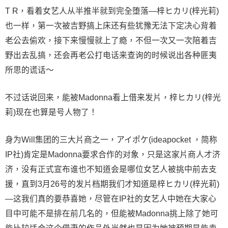
T R，看着女艺人从半推半就到完全堕落—梓ヒカリ(梓光莉)
也一样，第一次被吉野搞上床还有些犹豫无法下定决心背着
老公去偷欢，接下来慢慢就上了瘾，不但一次又一次陪着吉
野出去乱搞，还会再老公打电话来查询的时候说出各种匪夷
所思的谎话～
不过话说回来，能被Madonna看上借来发片，梓ヒカリ(梓光
莉)现在也算是号人物了！
身为Will集团的三大片商之一，アイポケ(ideapocket ，简称
IP社)肯定是Madonna要求合作的对象，只是这家片商人才济
济，没有正式宣布谁也不知道会是哪位女艺人被挑中前去支
援，直到3月26号的发片档期我们才知道是梓ヒカリ(梓光莉)
—这我们真的要恭喜她，尽管在IP社的女艺人中她在大家心
目中可能不是排在前几名的，但能被Madonna挑上除了她可