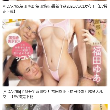
MIDA-765,福田ゆあ(福田悠亚)最新作品2026/09/01发布！【EV撲
克下載】
[MIDA-765]全员丑男感谢祭！ 福田悠亚（福田ゆあ）解禁大乱
交！【EV撲克下載】