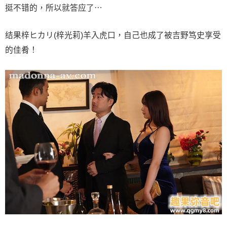
挺不错的，所以就答应了⋯
结果梓ヒカリ(梓光莉)羊入虎口，自己也成了被吉野笃史享受
的佳肴！