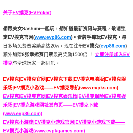
关于
EV撲克(EVPoker)
想跟美女Sashimi一起玩，
想知道最新资讯与赛程，
敬请锁
定EV撲克官网(
www.evp86.com
)。
看牌手痒玩EV撲克，
每
日多场免费赛奖励高达20w，现在注册
EV撲克(
evp86.com
)
额外加赠
8张幸运赛门票
最高奖励1500倍
！
立即注册加入EV
撲克
与全球玩家一起同乐。
EV撲克|EV撲克官网|EV撲克下载|EV撲克电脑版|EV撲克娱
乐场|EV撲克小游戏——EV撲克导航(www.evpks.com)
EV撲克|EV撲克官网|EV撲克娱乐场|EV撲克保险|EV撲克娱
乐场|EV撲克游戏网址发布页——EV撲克下载
(www.evp86.com)
EV撲克小游戏|EV撲克小游戏官网|EV撲克小游戏下载——
EV撲克小游戏(www.evpkgames.com)