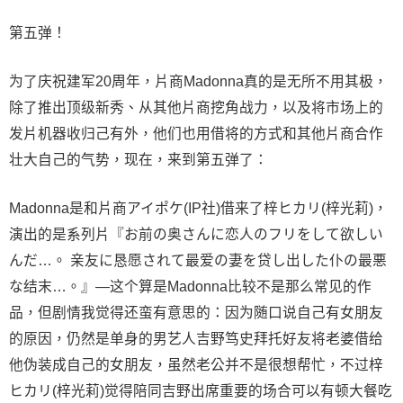
第五弹！
为了庆祝建军20周年，片商Madonna真的是无所不用其极，
除了推出顶级新秀、从其他片商挖角战力，以及将市场上的
发片机器收归己有外，他们也用借将的方式和其他片商合作
壮大自己的气势，现在，来到第五弹了：
Madonna是和片商アイポケ(IP社)借来了梓ヒカリ(梓光莉)，
演出的是系列片『お前の奥さんに恋人のフリをして欲しい
んだ…。 亲友に恳愿されて最爱の妻を贷し出した仆の最悪
な结末…。』—这个算是Madonna比较不是那么常见的作
品，但剧情我觉得还蛮有意思的：因为随口说自己有女朋友
的原因，仍然是单身的男艺人吉野笃史拜托好友将老婆借给
他伪装成自己的女朋友，虽然老公并不是很想帮忙，不过梓
ヒカリ(梓光莉)觉得陪同吉野出席重要的场合可以有顿大餐吃