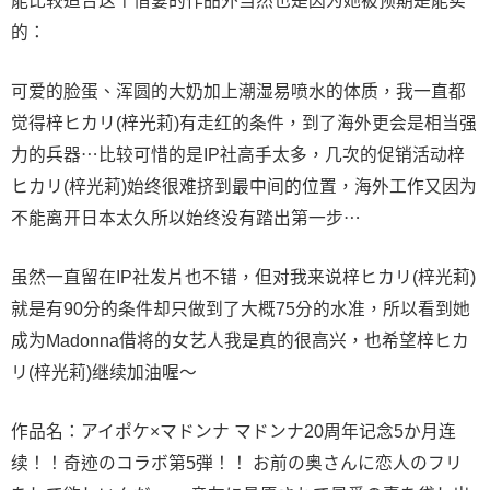
能比较适合这个借妻的作品外当然也是因为她被预期是能卖
的：
可爱的脸蛋、浑圆的大奶加上潮湿易喷水的体质，我一直都
觉得梓ヒカリ(梓光莉)有走红的条件，到了海外更会是相当强
力的兵器⋯比较可惜的是IP社高手太多，几次的促销活动梓
ヒカリ(梓光莉)始终很难挤到最中间的位置，海外工作又因为
不能离开日本太久所以始终没有踏出第一步⋯
虽然一直留在IP社发片也不错，但对我来说梓ヒカリ(梓光莉)
就是有90分的条件却只做到了大概75分的水准，所以看到她
成为Madonna借将的女艺人我是真的很高兴，也希望梓ヒカ
リ(梓光莉)继续加油喔〜
作品名：アイポケ×マドンナ マドンナ20周年记念5か月连
续！！奇迹のコラボ第5弾！！ お前の奥さんに恋人のフリ