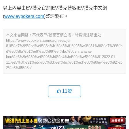
以上內容由EV撲克官網|EV撲克博客|EV撲克中文網
(
www.evpokers.com
)整理髮布。
本文来自网络，不代表EV撲克官網立场，转载请注明出处：
https://www.evpokers.com/archives/jul-
818%e7%99%bd%e8%8a%b1%e3%81%93%e3%81%86%e7%99%b
d%e8%8a%b1%e9%a6%99%ef%bc%8cshirahana-
kou%e6%9c%80%e6%96%b0%e4%bd%9c%e5%93%812022-01-
11%e5%8f%91%e5%b8%83%ef%bc%81%e3%80%90ev%e6%92%b
2%e5%85%8b/
11
赞