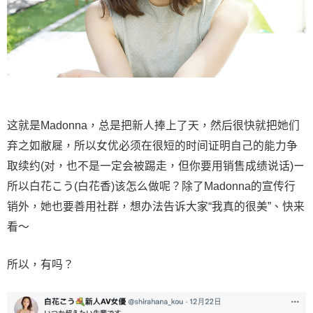
这就是Madonna，总是把新人捧上了天，然后很快就把她们
弃之如敝屣，所以女优必须在很短的时间证明自己的能力争
取续约(对，也不是一定会被踢走，但你要用销售成绩说话)ー
所以白花こう(白花香)该怎么做呢？除了Madonna的宣传行
销外，她也要善用社群，想办法告诉大家“我真的很美”、快来
看〜
所以，有吗？