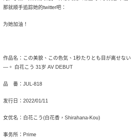
那就顺手追踪她的twitter吧：
为她加油！
作品名：この美貌、この色気、1秒たりとも目が离せない
―。 白花こう 31岁 AV DEBUT
品 番：JUL-818
发行日：2022/01/11
女优名：白花こう(白花香，Shirahana-Kou)
事务所：Prime