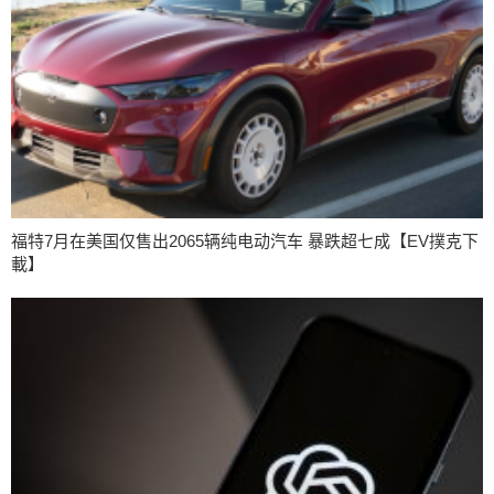
福特7月在美国仅售出2065辆纯电动汽车 暴跌超七成【EV撲克下
載】