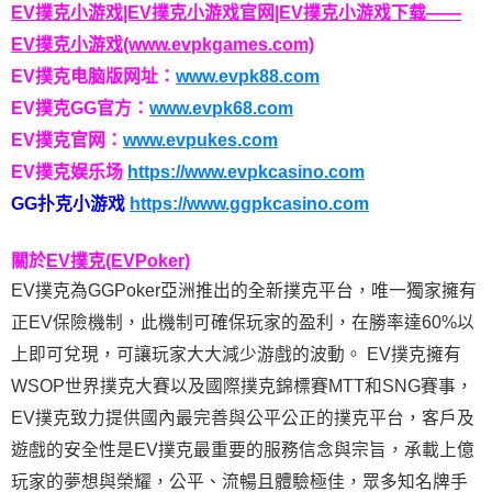
EV撲克小游戏|EV撲克小游戏官网|EV撲克小游戏下载——
EV撲克小游戏(www.evpkgames.com)
EV撲克电脑版网址：
www.evpk88.com
EV撲克GG官方：
www.evpk68.com
EV撲克官网：
www.evpukes.com
EV撲克娱乐场
https://www.evpkcasino.com
GG扑克小游戏
https://www.ggpkcasino.com
關於
EV撲克(EVPoker)
EV撲克為GGPoker亞洲推出的全新撲克平台，唯一獨家擁有
正EV保險機制，此機制可確保玩家的盈利，在勝率達60%以
上即可兌現，可讓玩家大大減少游戲的波動。 EV撲克擁有
WSOP世界撲克大賽以及國際撲克錦標賽MTT和SNG賽事，
EV撲克致力提供國內最完善與公平公正的撲克平台，客戶及
遊戲的安全性是EV撲克最重要的服務信念與宗旨，承載上億
玩家的夢想與榮耀，公平、流暢且體驗極佳，眾多知名牌手