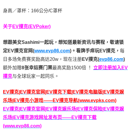
身高／罩杯：166公分/C罩杯
关于
EV撲克(EVPoker)
想跟美女Sashimi一起玩，
想知道最新资讯与赛程，
敬请锁
定EV撲克官网(
www.evp86.com
)。
看牌手痒玩EV撲克，
每
日多场免费赛奖励高达20w，现在注册
EV撲克(
evp86.com
)
额外加赠
8张幸运赛门票
最高奖励1500倍
！
立即注册加入EV
撲克
与全球玩家一起同乐。
EV撲克|EV撲克官网|EV撲克下载|EV撲克电脑版|EV撲克娱
乐场|EV撲克小游戏——EV撲克导航(www.evpks.com)
EV撲克|EV撲克官网|EV撲克娱乐场|EV撲克保险|EV撲克娱
乐场|EV撲克游戏网址发布页——EV撲克下载
(www.evp86.com)