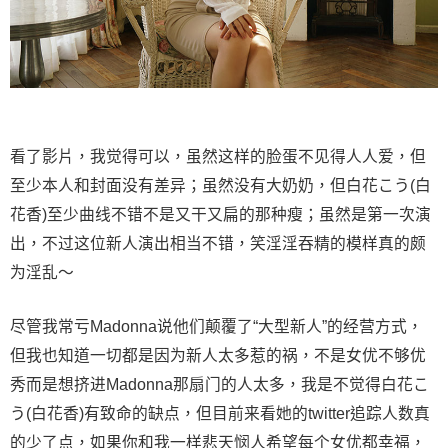
看了影片，我觉得可以，虽然这样的脸蛋不见得人人爱，但
至少本人和封面没有差异；虽然没有大奶奶，但白花こう(白
花香)至少曲线不错不是又干又扁的那种瘦；虽然是第一次演
出，不过这位新人演出相当不错，笑淫淫吞精的模样真的颇
为淫乱〜
尽管我常亏Madonna说他们颠覆了“大型新人”的经营方式，
但我也知道一切都是因为新人太多惹的祸，不是女优不够优
秀而是想挤进Madonna那扇门的人太多，我是不觉得白花こ
う(白花香)有致命的缺点，但目前来看她的twitter追踪人数真
的少了点，如果你和我一样悲天悯人希望每个女优都幸福，