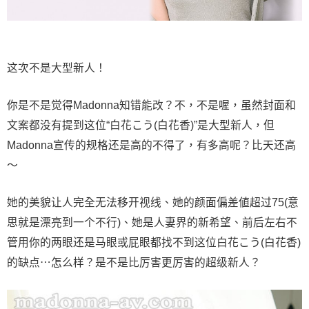
这次不是大型新人！
你是不是觉得Madonna知错能改？不，不是喔，虽然封面和
文案都没有提到这位“白花こう(白花香)”是大型新人，但
Madonna宣传的规格还是高的不得了，有多高呢？比天还高
〜
她的美貌让人完全无法移开视线、她的颜面偏差値超过75(意
思就是漂亮到一个不行)、她是人妻界的新希望、前后左右不
管用你的两眼还是马眼或屁眼都找不到这位白花こう(白花香)
的缺点⋯怎么样？是不是比厉害更厉害的超级新人？