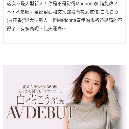
这次不是大型新人！你是不是觉得Madonna知错能改？
不，不是喔，虽然封面和文案都没有提到这位“白花こう
(白花香)”是大型新人，但Madonna宣传的规格还是高的不
得了，有多高呢？比天还高〜