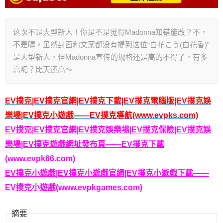
这次不是大型新人！你是不是觉得Madonna知错能改？不，
不是喔，虽然封面和文案都没有提到这位“白花こう(白花香)”
是大型新人，但Madonna宣传的规格还是高的不得了，有多
高呢？比天还高〜
EV撲克|EV撲克官網|EV撲克下載|EV撲克電腦版|EV撲克娛
樂場|EV撲克小遊戲——EV撲克導航(www.evpks.com)
EV撲克|EV撲克官網|EV撲克娛樂場|EV撲克保險|EV撲克娛
樂場|EV撲克遊戲網址發布頁——EV撲克下載
(www.evpk66.com)
EV撲克小遊戲|EV撲克小遊戲官網|EV撲克小遊戲下載——
EV撲克小遊戲(www.evpkgames.com)
摘要