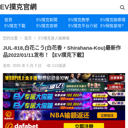
EV撲克官網
首頁
EV撲克新聞
EV撲克教學
EV撲克娛樂場
EV撲克下載
EV撲克官網
EV撲克平台介紹
EV保險是啥?
您的位置
首页
EV撲克真人娛樂場
JUL-818,白花こう(白花香，Shirahana-Kou)最新作
品2022/01/11发布！【EV撲克下載】
发布: 2026 年 5 月 3 日
113
阅读