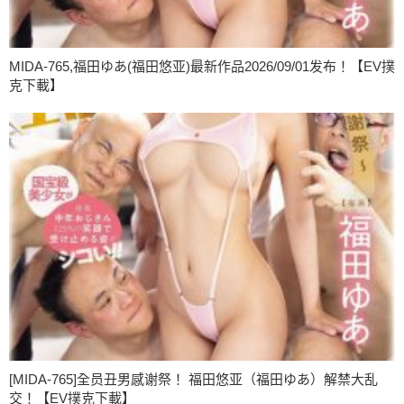
MIDA-765,福田ゆあ(福田悠亚)最新作品2026/09/01发布！【EV撲
克下載】
[MIDA-765]全员丑男感谢祭！ 福田悠亚（福田ゆあ）解禁大乱
交！【EV撲克下載】