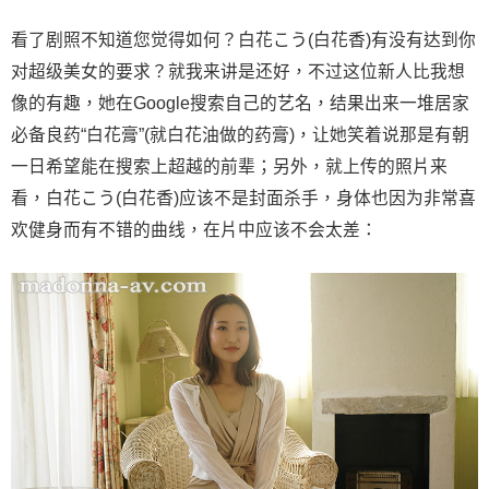
看了剧照不知道您觉得如何？白花こう(白花香)有没有达到你
对超级美女的要求？就我来讲是还好，不过这位新人比我想
像的有趣，她在Google搜索自己的艺名，结果出来一堆居家
必备良药“白花膏”(就白花油做的药膏)，让她笑着说那是有朝
一日希望能在搜索上超越的前辈；另外，就上传的照片来
看，白花こう(白花香)应该不是封面杀手，身体也因为非常喜
欢健身而有不错的曲线，在片中应该不会太差：