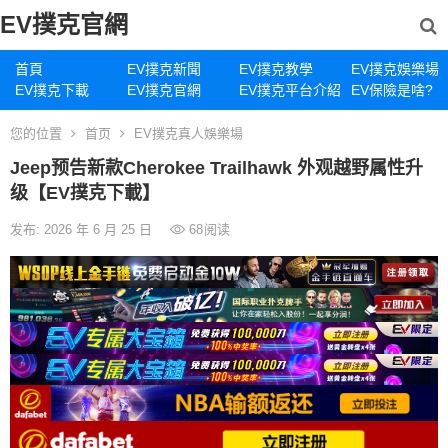
EV撲克官網
首頁
EV撲克新聞
EV撲克教學
EV撲克娛樂場
EV撲克下載
EV撲克官網
EV撲克平台介紹
EV保險是啥?
您的位置
首页
EV撲克真人娛樂場
Jeep预告新款Cherokee Trailhawk 外观越野属性升
级【EV撲克下載】
发布: 2026 年 6 月 25 日
68
阅读