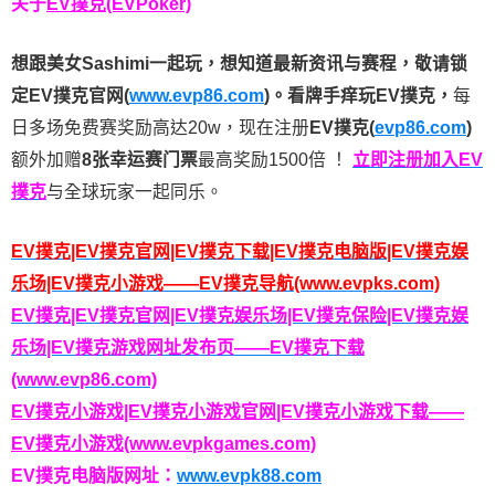
关于
EV撲克(EVPoker)
想跟美女Sashimi一起玩，
想知道最新资讯与赛程，
敬请锁
定EV撲克官网(
www.evp86.com
)。
看牌手痒玩EV撲克，
每
日多场免费赛奖励高达20w，现在注册
EV撲克(
evp86.com
)
额外加赠
8张幸运赛门票
最高奖励1500倍
！
立即注册加入EV
撲克
与全球玩家一起同乐。
EV撲克|EV撲克官网|EV撲克下载|EV撲克电脑版|EV撲克娱
乐场|EV撲克小游戏——EV撲克导航(www.evpks.com)
EV撲克|EV撲克官网|EV撲克娱乐场|EV撲克保险|EV撲克娱
乐场|EV撲克游戏网址发布页——EV撲克下载
(www.evp86.com)
EV撲克小游戏|EV撲克小游戏官网|EV撲克小游戏下载——
EV撲克小游戏(www.evpkgames.com)
EV撲克电脑版网址：
www.evpk88.com