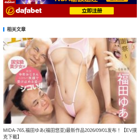
相关文章
MIDA-765,福田ゆあ(福田悠亚)最新作品2026/09/01发布！【EV撲
克下載】