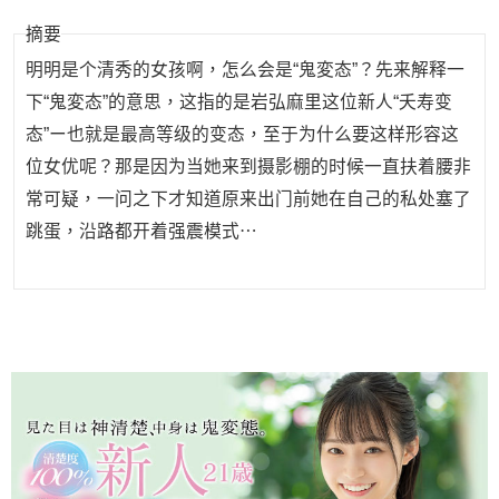
摘要
明明是个清秀的女孩啊，怎么会是“鬼変态”？先来解释一
下“鬼変态”的意思，这指的是岩弘麻里这位新人“夭寿变
态”ー也就是最高等级的变态，至于为什么要这样形容这
位女优呢？那是因为当她来到摄影棚的时候一直扶着腰非
常可疑，一问之下才知道原来出门前她在自己的私处塞了
跳蛋，沿路都开着强震模式⋯