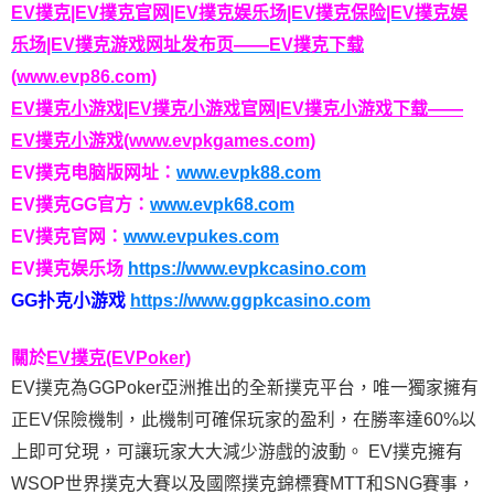
EV撲克|EV撲克官网|EV撲克娱乐场|EV撲克保险|EV撲克娱
乐场|EV撲克游戏网址发布页——EV撲克下载
(www.evp86.com)
EV撲克小游戏|EV撲克小游戏官网|EV撲克小游戏下载——
EV撲克小游戏(www.evpkgames.com)
EV撲克电脑版网址：
www.evpk88.com
EV撲克GG官方：
www.evpk68.com
EV撲克官网：
www.evpukes.com
EV撲克娱乐场
https://www.evpkcasino.com
GG扑克小游戏
https://www.ggpkcasino.com
關於
EV撲克(EVPoker)
EV撲克為GGPoker亞洲推出的全新撲克平台，唯一獨家擁有
正EV保險機制，此機制可確保玩家的盈利，在勝率達60%以
上即可兌現，可讓玩家大大減少游戲的波動。 EV撲克擁有
WSOP世界撲克大賽以及國際撲克錦標賽MTT和SNG賽事，