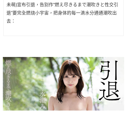
未萌)宣布引退，告别作“燃え尽きるまで潮吹きと性交引
退”要完全燃烧小宇宙，把身体的每一滴水分通通潮吹出
去：