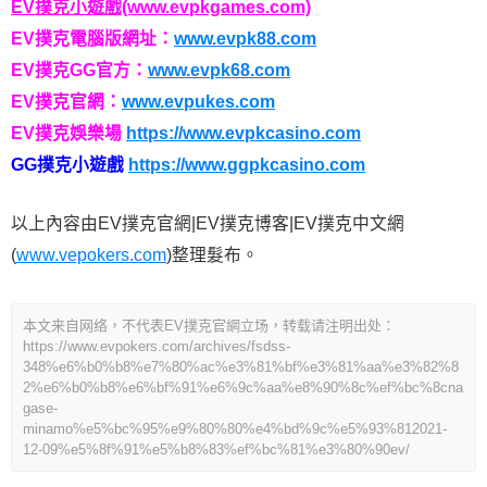
EV撲克小遊戲(www.evpkgames.com)
EV撲克電腦版網址：
www.evpk88.com
EV撲克GG官方：
www.evpk68.com
EV撲克官網：
www.evpukes.com
EV撲克娛樂場
https://www.evpkcasino.com
GG撲克小遊戲
https://www.ggpkcasino.com
以上內容由EV撲克官網|EV撲克博客|EV撲克中文網
(
www.vepokers.com
)整理髮布。
本文来自网络，不代表EV撲克官網立场，转载请注明出处：
https://www.evpokers.com/archives/fsdss-
348%e6%b0%b8%e7%80%ac%e3%81%bf%e3%81%aa%e3%82%8
2%e6%b0%b8%e6%bf%91%e6%9c%aa%e8%90%8c%ef%bc%8cna
gase-
minamo%e5%bc%95%e9%80%80%e4%bd%9c%e5%93%812021-
12-09%e5%8f%91%e5%b8%83%ef%bc%81%e3%80%90ev/