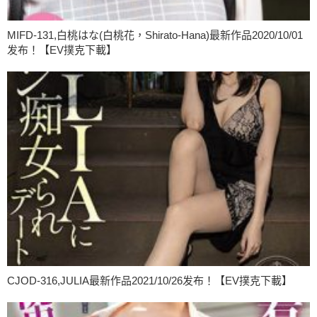
MIFD-131,白桃はな(白桃花，Shirato-Hana)最新作品2020/10/01
发布！【EV撲克下載】
CJOD-316,JULIA最新作品2021/10/26发布！【EV撲克下載】