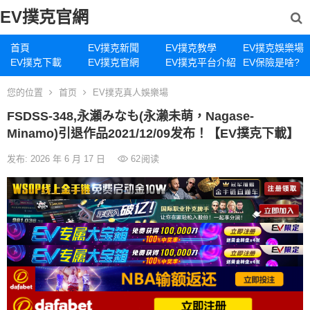
EV撲克官網
首頁
EV撲克新聞
EV撲克教學
EV撲克娛樂場
EV撲克下載
EV撲克官網
EV撲克平台介紹
EV保險是啥?
您的位置
首页
EV撲克真人娛樂場
FSDSS-348,永瀬みなも(永濑未萌，Nagase-
Minamo)引退作品2021/12/09发布！【EV撲克下載】
发布: 2026 年 6 月 17 日
62
阅读