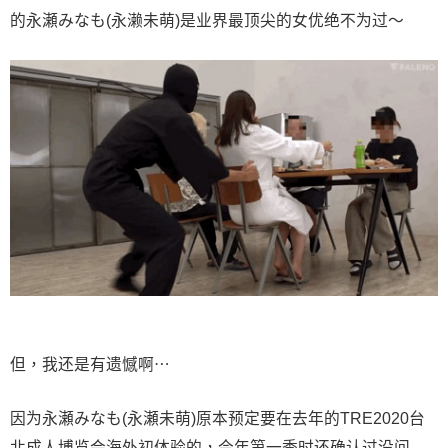
的永瀬みなも(永濑未萌)是业界最顶尖的女优绝不为过〜
但，我还是有遗憾啊⋯
因为永瀬みなも(永瀬未萌)原本预定要在去年的TRE2020台
北成人博览会海外初体验的，今年第一季时还确认过没问