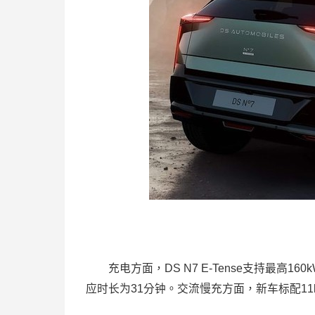
充电方面，DS N7 E-Tense支持最高160
应时长为31分钟。交流慢充方面，新车标配1