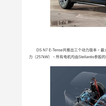
DS N7 E-Tense共推出三个动力版本，最大
力（257kW），所有电机均由Stellantis参