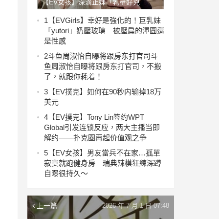
【EV女孩】深溝正妹「乳量好兇
猛」，最愛擺挑逗姿勢「誘惑力太強
1
【EVGirls】幸好是強化的！巨乳妹
「yutori」奶壓玻璃 被壓扁的渾圓還
大」！
是性感
2
斗鱼周淑怡自曝将跟房东打官司斗
鱼周淑怡自曝将跟房东打官司，不搬
了，就跟你耗着！
3
【EV撲克】如何在90秒内输掉18万
美元
4
【EV撲克】Tony Lin签约WPT
Global引发连锁反应，两大主播当即
解约——扑克圈再起价值观之争
5
【EV女孩】男友當兵不在家…孤單
寂寞就跑健身房 瑞典辣模狂練深蹲
自曝很持久～
上一篇
2026 年 7 月 1 日 07:48