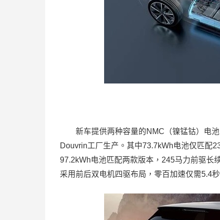
新车提供两种容量的NMC（镍锰钴）电池，分别为73
Douvrin工厂生产。其中73.7kWh电池仅匹
97.2kWh电池匹配两款版本，245马力前驱长
采用前后双电机四驱布局，零百加速仅需5.4秒，