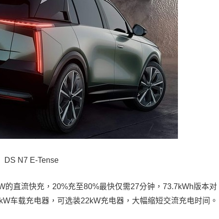
DS N7 E-Tense
kW的直流快充，20%充至80%最快仅需27分钟，73.7kWh版本对
1kW车载充电器，可选装22kW充电器，大幅缩短交流充电时间。