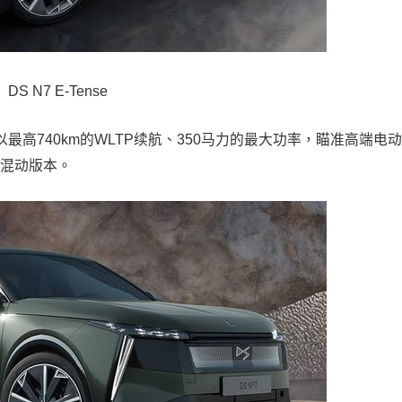
DS N7 E-Tense
以最高740km的WLTP续航、350马力的最大功率，瞄准高端电动
电混动版本。