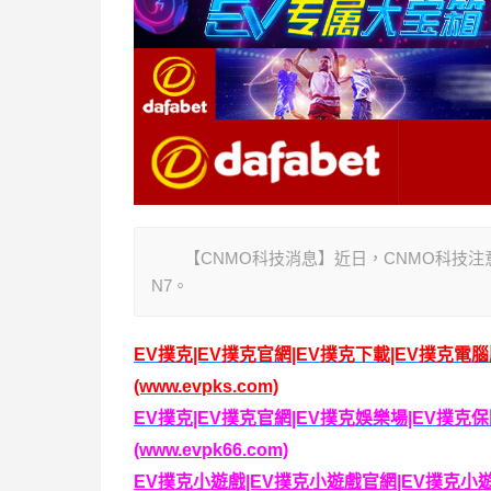
【CNMO科技消息】近日，CNMO科技注意
N7。
EV撲克|EV撲克官網|EV撲克下載|EV撲克電
(www.evpks.com)
EV撲克|EV撲克官網|EV撲克娛樂場|EV撲
(www.evpk66.com)
EV撲克小遊戲|EV撲克小遊戲官網|EV撲克小遊戲下