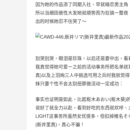
因为她的作品添了同期入社、早就暗恋男主角
所以当细田兽性大发她就顺势而为狂搞一整夜
出的时候她忍不住哭了〜
别哭别哭，眼泪是珍珠，以后还是要中出，看
我真觉得她可爱ー之前的活动事务所把名单送到F
真)以及上羽绚三人中挑选可用之兵时我就觉
妹只要个性不会太别扭那做活动一定成功：
事实也证明是如此，比起枢木あおい(枢木葵)
说好了就全力以赴，看到好吃的东西就欢呼、
LIGHT这事务所虽然女优很多，但扣掉椎名
(新井里真)，真心不骗！