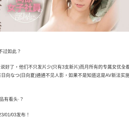
不过如此？
片商来说好了，他们不只发片少(只有3支新片)而月所有的专属女优全
有日向なつ(日向夏)通通不见人影，如果不是知道这是AV新法实
作品有看头·？