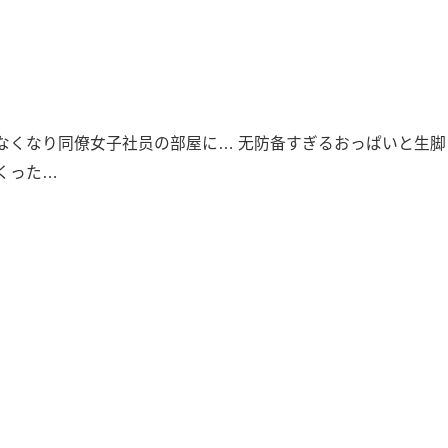
なくなり同僚女子社员の部屋に… 无防备すぎるおっぱいと生脚
くった…