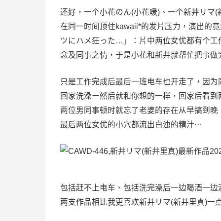
还好，一个小花のん(小花暖)、一个新井リマ
在同一时间顶住kawaii*的发片压力，演
ツにハメ狂った…」：片中两位女优都有个工
念及同事之情，于是小花和新井就帮忙把事做
只是工作完成后最后一班电车也开走了，因为
回家洗澡ー然后就和你想的一样，回家后看到
两位男同事顿时就忘了老婆的存在从早搞到晚
最后两位女优的小穴都流出白浊的精汁⋯
包括赶不上电车、包括洗完澡后一边喝酒一边
两支作品相比我更喜欢新井リマ(新井里真)一