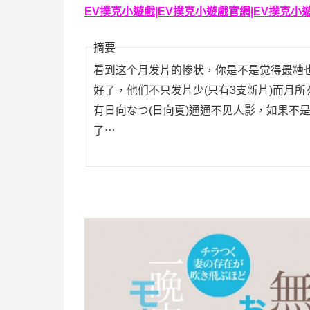
EV撲克小遊戲|EV撲克小遊戲官網|EV撲克小遊戲下
摘要
看到这个月发片的惨状，你是不是觉得最糟也不
好了，他们不只发片少(只有3支新片)而月
有日向なつ(日向夏)通通不见人影，如果不
了⋯