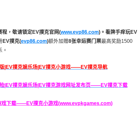
赛程，
敬请锁定EV撲克官网(
www.evp86.com
)。
看牌手痒玩EV
册
EV撲克(
evp86.com
)
额外加赠
8张幸运赛门票
最高奖励1500
乐。
脑版|EV撲克娱乐场|EV撲克小游戏——EV撲克导航
克保险|EV撲克娱乐场|EV撲克游戏网址发布页——EV撲克下载
载——EV撲克小游戏(www.evpkgames.com)