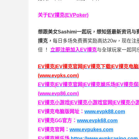
关于
EV撲克(EVPoker)
想跟美女Sashimi一起玩，
想知道最新资讯与
撲克，
每日多场免费赛奖励高达20w，现在注
倍
！
立即注册加入EV撲克
与全球玩家一起同
EV撲克|EV撲克官网|EV撲克下载|EV撲克电
(www.evpks.com)
EV撲克|EV撲克官网|EV撲克娱乐场|EV撲
(www.evp86.com)
EV撲克小游戏|EV撲克小游戏官网|EV撲克小游戏下
EV撲克电脑版网址：
www.evpk88.com
EV撲克GG官方：
www.evpk68.com
EV撲克官网：
www.evpukes.com
EV撲克娱乐场
https://www.evpkcasino.com