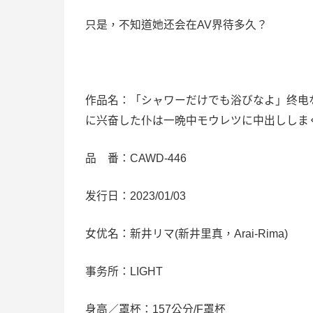
只是，不知道她还会在AV界待多久？
作品名：「シャワーだけでも浴びなよ」终电
に兴奋した仆は一晩中モウレツに中出ししま
品 番：CAWD-446
发行日：2023/01/03
女优名：新井リマ(新井里真，Arai-Rima)
事务所：LIGHT
身高／罩杯：157公分/F罩杯