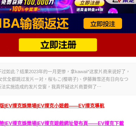
此？结果2023年的一月更惨，拿kawaii*这家片商来说好了，
属女优全都跳过发片ー对，桜もこ(樱萌子)、伊藤舞雪还有日向なつ
V新法实施造成的发片空窗，我真怀疑这片商要倒了⋯
腦版|EV撲克娛樂場|EV撲克小遊戲——EV撲克導航
克保險|EV撲克娛樂場|EV撲克遊戲網址發布頁——EV撲克下載