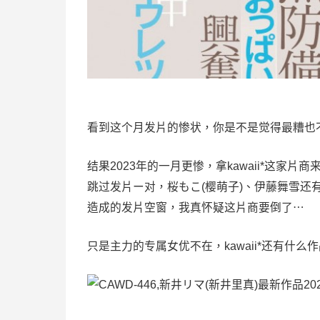
看到这个月发片的惨状，你是不是觉得最糟也
结果2023年的一月更惨，拿kawaii*这家
跳过发片ー对，桜もこ(樱萌子)、伊藤舞雪还
造成的发片空窗，我真怀疑这片商要倒了⋯
只是主力的专属女优不在，kawaii*还有什么