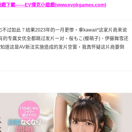
載——EV撲克小遊戲(www.evpkgames.com)
过如此？结果2023年的一月更惨，拿kawaii*这家片商来说
所有的专属女优全都跳过发片ー对，桜もこ(樱萌子)、伊藤舞雪还
是知道这是AV新法实施造成的发片空窗，我真怀疑这片商要倒