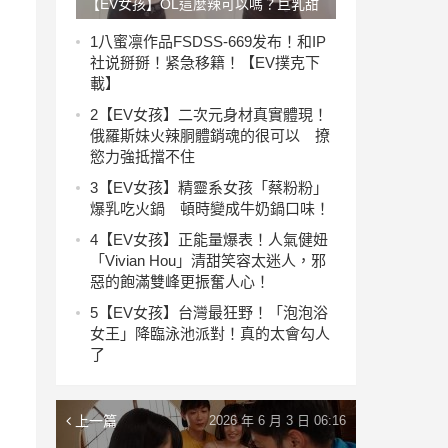
【EV女孩】OL這麼辣可以嗎？巨乳甜
心「白襯衫爆開」秀出F級胸器，同事
1
八蜜凛作品FSDSS-669发布！和IP
社说掰掰！紧急移籍！【EV撲克下
都要瘋啦！
載】
2
【EV女孩】二次元身材真實體現！
俄羅斯妹火辣胴體銷魂的很可以 撩
慾力強抵擋不住
3
【EV女孩】精靈系女孩「蔡粉粉」
爆乳吃火鍋 頓時變成牛奶鍋口味！
4
【EV女孩】正能量爆表！人氣健妞
「Vivian Hou」清甜笑容太迷人，邪
惡的飽滿雙峰更振奮人心！
5
【EV女孩】台灣最狂野！「泡泡浴
女王」降臨泳池派對！真的太會勾人
了
上一篇
2026 年 6 月 3 日 06:16