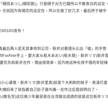
「细田あつし(细田敦)」只是碍于对方已婚所以不敢表白的设定
，也就因为有暗恋的设定在，所以在做了好几次，最后终于被中
着最后两人若无其事地到公司、新井对着镜头比出「嘘」的手势
orAVer手上，要大家从枢木あおい(枢木葵)、新井リマ(新井
得要优先和新井合作，理由很简单，因为她这种长得不错的年轻辣
的小心谨慎，新井リマ(新井里真)就是个大剌剌的妹子，表演尺度
大姨妈来了就指着自己肚子直叫痛⋯合作过后我就明白了，
そら(椎名空)这位美少年最容易在台湾做出成绩的就是这位新井リ