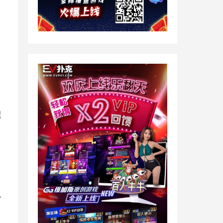
，
里
マ