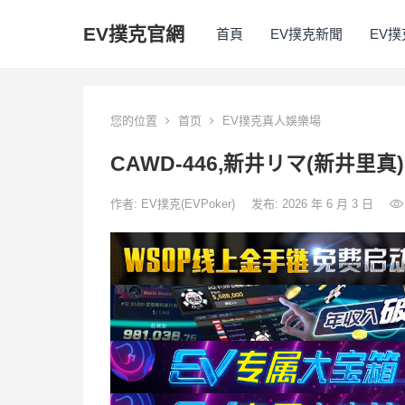
EV撲克官網
首頁
EV撲克新聞
EV
您的位置
首页
EV撲克真人娛樂場
CAWD-446,新井リマ(新井里真
作者:
EV撲克(EVPoker)
发布: 2026 年 6 月 3 日