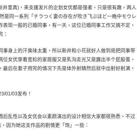
(新井里真)，来支援发片的企划女优都是强者，只是很有趣，两人
出的竟然是同一系列「チラつく妻の存在が吹き飞ぶほど一晩中モウレ
作表现一般的已婚同事，有一天，这位已婚同事工作又搞不定，
完：
同事身上的汗臭味太重，所以新井和小花就好人做到底把同事带
两位女优穿着宽松的家居服又是乳沟走光又是露出半个屁股蛋，
，最后在套子用完的情况下先是体外射精然后就中出射好射满，
酒后乱性以及女优会以素颜演出的设计相信大家都很熟悉，不过
点，因为她这支作品的剧情更「饱」一些：