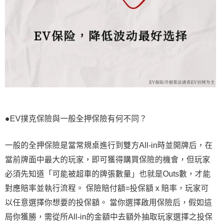
●EV撲克保險與一般全押保險有何不同？
一般的全押保險是當常規桌進行到雙方All-in時並開牌后，在
當前牌面中最大的玩家，即可獲得購買保險的機會，但玩家
必須先知道「可能被超車的牌張數量」也就是Outs數，才能
對應賠率並執行流程。 保險賠付額=投保額 x 賠率，玩家可
以任意選擇你想要的投保額。 當你選擇啟用保險后，假如這
局你獲勝，需從所All-in的金額中去額外抽取玩家選擇之投保