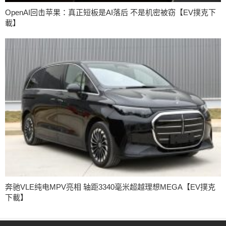
OpenAI回击苹果：真正短板是AI落后 不是机密被窃【EV撲克下
載】
奔驰VLE纯电MPV亮相 轴距3340毫米超越理想MEGA【EV撲克
下載】