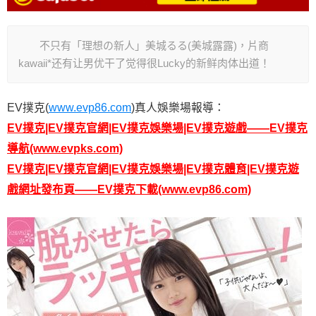
不只有「理想の新人」美城るる(美城露露)，片商
kawaii*还有让男优干了觉得很Lucky的新鲜肉体出道！
EV撲克(
www.evp86.com
)真人娛樂場報導：
EV撲克|EV撲克官網|EV撲克娛樂場|EV撲克遊戲——EV撲克
導航
(www.evpks.com)
EV撲克|EV撲克官網|EV撲克娛樂場|EV撲克體育|EV撲克遊
戲網址發布頁——EV撲克
下載
(www.evp86.com)