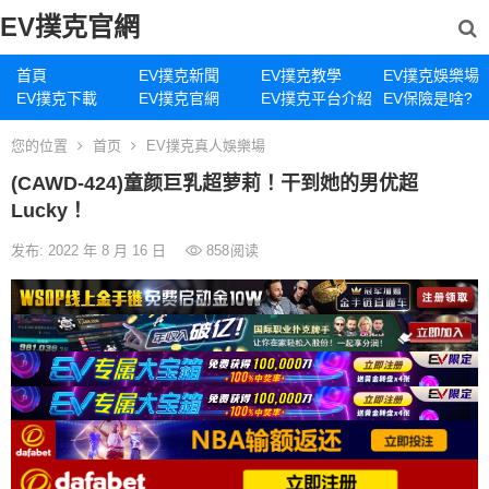
EV撲克官網
首頁
EV撲克新聞
EV撲克教學
EV撲克娛樂場
EV撲克下載
EV撲克官網
EV撲克平台介紹
EV保險是啥?
您的位置
首页
EV撲克真人娛樂場
(CAWD-424)童颜巨乳超萝莉！干到她的男优超
Lucky！
发布: 2022 年 8 月 16 日
858
阅读