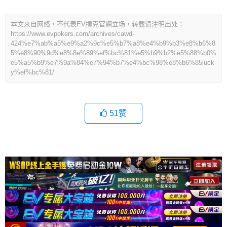
本文来自网络，不代表EV撲克官網立场，转载请注明出处：
https://www.evpokers.com/archives/cawd-
424%e7%ab%a5%e9%a2%9c%e5%b7%a8%e4%b9%b3%e8%b6%8
5%e8%90%9d%e8%8e%89%ef%bc%81%e5%b9%b2%e5%88%b0%
e5%a5%b9%e7%9a%84%e7%94%b7%e4%bc%98%e8%b6%85luck
y%ef%bc%81/
51
赞