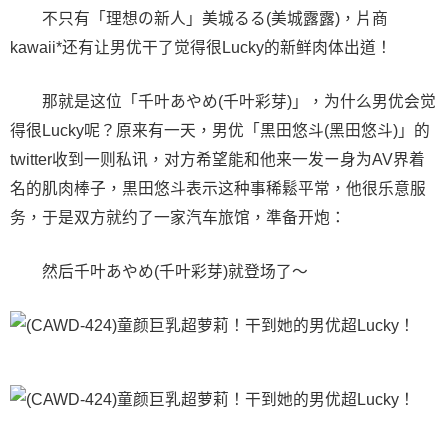
不只有「理想の新人」美城るる(美城露露)，片商
kawaii*还有让男优干了觉得很Lucky的新鲜肉体出道！
那就是这位「千叶あやめ(千叶彩芽)」，为什么男优会觉
得很Lucky呢？原来有一天，男优「黒田悠斗(黑田悠斗)」的
twitter收到一则私讯，对方希望能和他来一发ー身为AV界着
名的肌肉棒子，黒田悠斗表示这种事稀鬆平常，他很乐意服
务，于是双方就约了一家汽车旅馆，準备开炮：
然后千叶あやめ(千叶彩芽)就登场了〜