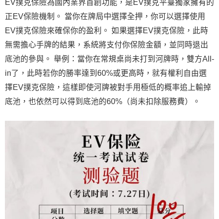
EV撲克保險為國內業界首創功能，是EV撲克平臺獨家擁有的
正EV保險機制。 當你在牌局中選擇全押，你可以選擇使用
EV撲克保險來確保你的盈利。 如果選擇EV撲克保險，此時
無需擔心手牌的結果，系統將支付你保險金額，並同時退出
底池的參與。 舉例：當你在常規桌尚未打到河牌時，雙方All-
in了，此時若你的勝率達到60%或更高時，就有權利自由選
擇EV撲克保險，這樣即使河牌被對手用極低的概率追上輸掉
底池，也依然可以得到底池的60%（尚未扣除服務費）。