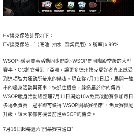
EV撲克保險計算如下：
EV撲克保險= [（底池- 抽水- 頭獎費用）x 勝率] x 99%
WSOP~暖身賽事活動同步開跑~WSOP是國際殿堂級的大型
賽事，GG將它帶到了亞洲，讓更多德州撲克愛好者真正感受
到這項智力運動所帶來的樂趣。現在從7月11日起，展開一連
串的暖身活動與賽事。快抓住機會，締造屬於你的傳奇！
WSOP暖身活動總整理7月11日開始10w免費啟動賽參加每日
多場免費賽，冠軍即可獲得”WSOP開幕賽坐席”，免費賽獎勵
升級，讓大家都有機會前進WSOP的機會。
7月16日起每週六”開幕賽直通車”