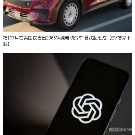
福特7月在美国仅售出2065辆纯电动汽车 暴跌超七成【EV撲克下
載】