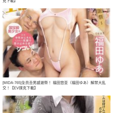
克下載】
[MIDA-765]全员丑男感谢祭！ 福田悠亚（福田ゆあ）解禁大乱
交！【EV撲克下載】