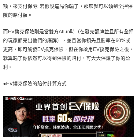
額，來支付保險; 若假設這局你輸了，那麼就可以領到全押保
險的賠付額。
而EV撲克保險則是當雙方All-in時（在發完翻牌並且所有全押
的玩家都亮出他們的底牌），並且當你領先且勝率在60%或
更高，即可觸發EV撲克保險，但在你啟用EV撲克保險之後，
就算輸了你依然可以得到保險的賠付，可大大保護了你的盈
利。
●EV撲克保險的賠付計算方式