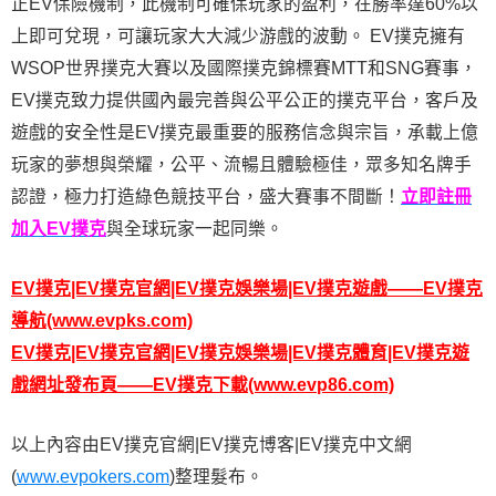
正EV保險機制，此機制可確保玩家的盈利，在勝率達60%以
上即可兌現，可讓玩家大大減少游戲的波動。 EV撲克擁有
WSOP世界撲克大賽以及國際撲克錦標賽MTT和SNG賽事，
EV撲克致力提供國內最完善與公平公正的撲克平台，客戶及
遊戲的安全性是EV撲克最重要的服務信念與宗旨，承載上億
玩家的夢想與榮耀，公平、流暢且體驗極佳，眾多知名牌手
認證，極力打造綠色競技平台，盛大賽事不間斷！
立即註冊
加入EV撲克
與全球玩家一起同樂。
EV撲克|EV撲克官網|EV撲克娛樂場|EV撲克遊戲——EV撲克
導航
(www.evpks.com)
EV撲克|EV撲克官網|EV撲克娛樂場|EV撲克體育|EV撲克遊
戲網址發布頁——EV撲克
下載
(www.evp86.com)
以上內容由EV撲克官網|EV撲克博客|EV撲克中文網
(
www.evpokers.com
)整理髮布。