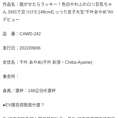
作品名：脱がせたらラッキー！色白やわふわロリ巨乳ちゃ
ん SNSで见つけた148cmむっつり女子大生“千叶あやめ”AV
デビュー
品 番：CAWD-242
发行日：2022/09/06
女优名：千叶 あやめ(千叶 彩芽，Chiba-Ayame)
事务所：
身高／罩杯：148公分/E罩杯
●EV撲克保險是什麼？