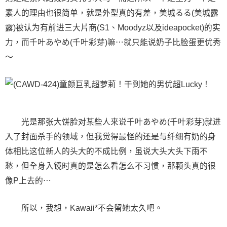
素人的理由也很简单，就是外型真的有差，美城るる(美城露
露)被认为有前进三大片商(S1、Moodyz以及ideapocket)的实
力，而千叶あやめ(千叶彩芽)嘛⋯就只能说奶子比脸蛋更优秀
〜
光是那张大饼脸对某些人来说千叶あやめ(千叶彩芽)就进
入了封面杀手的领域，但我觉得最怪的还是与纤细有奶的身
体相比这位新人的头大的不成比例，虽说大头大头下雨不
愁，但全身入镜时真的是怎么看怎么不习惯，那颗头真的很
像P上去的⋯
所以，我想，Kawaii*不会留她太久吧。