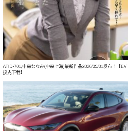
ATID-701,中森ななみ(中森七海)最新作品2026/09/01发布！【EV
撲克下載】