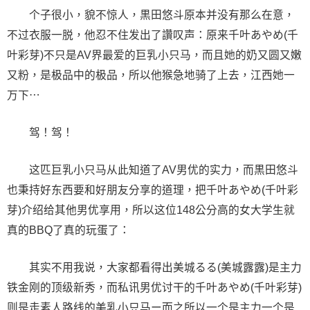
个子很小，貌不惊人，黒田悠斗原本并没有那么在意，
不过衣服一脱，他忍不住发出了讚叹声：原来千叶あやめ(千
叶彩芽)不只是AV界最爱的巨乳小只马，而且她的奶又圆又嫩
又粉，是极品中的极品，所以他猴急地骑了上去，江西她一
万下⋯
驾！驾！
这匹巨乳小只马从此知道了AV男优的实力，而黒田悠斗
也秉持好东西要和好朋友分享的道理，把千叶あやめ(千叶彩
芽)介绍给其他男优享用，所以这位148公分高的女大学生就
真的BBQ了真的玩蛋了：
其实不用我说，大家都看得出美城るる(美城露露)是主力
铁金刚的顶级新秀，而私讯男优讨干的千叶あやめ(千叶彩芽)
则是走素人路线的美乳小只马ー而之所以一个是主力一个是