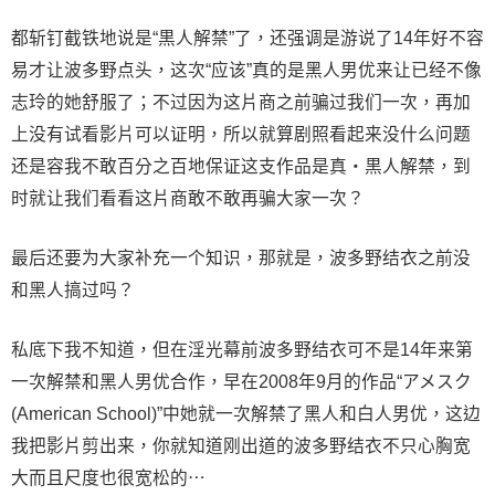
都斩钉截铁地说是“黒人解禁”了，还强调是游说了14年好不容
易才让波多野点头，这次“应该”真的是黑人男优来让已经不像
志玲的她舒服了；不过因为这片商之前骗过我们一次，再加
上没有试看影片可以证明，所以就算剧照看起来没什么问题
还是容我不敢百分之百地保证这支作品是真・黒人解禁，到
时就让我们看看这片商敢不敢再骗大家一次？
最后还要为大家补充一个知识，那就是，波多野结衣之前没
和黑人搞过吗？
私底下我不知道，但在淫光幕前波多野结衣可不是14年来第
一次解禁和黑人男优合作，早在2008年9月的作品“アメスク
(American School)”中她就一次解禁了黑人和白人男优，这边
我把影片剪出来，你就知道刚出道的波多野结衣不只心胸宽
大而且尺度也很宽松的⋯