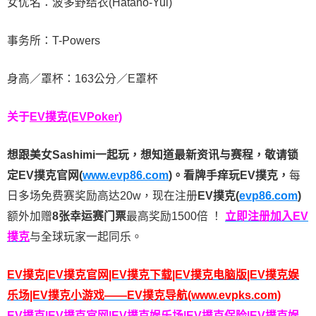
女优名：波多野结衣(Hatano-Yui)
事务所：T-Powers
身高／罩杯：163公分／E罩杯
关于
EV撲克(EVPoker)
想跟美女Sashimi一起玩，
想知道最新资讯与赛程，
敬请锁
定EV撲克官网(
www.evp86.com
)。
看牌手痒玩EV撲克，
每
日多场免费赛奖励高达20w，现在注册
EV撲克(
evp86.com
)
额外加赠
8张幸运赛门票
最高奖励1500倍
！
立即注册加入EV
撲克
与全球玩家一起同乐。
EV撲克|EV撲克官网|EV撲克下载|EV撲克电脑版|EV撲克娱
乐场|EV撲克小游戏——EV撲克导航(www.evpks.com)
EV撲克|EV撲克官网|EV撲克娱乐场|EV撲克保险|EV撲克娱