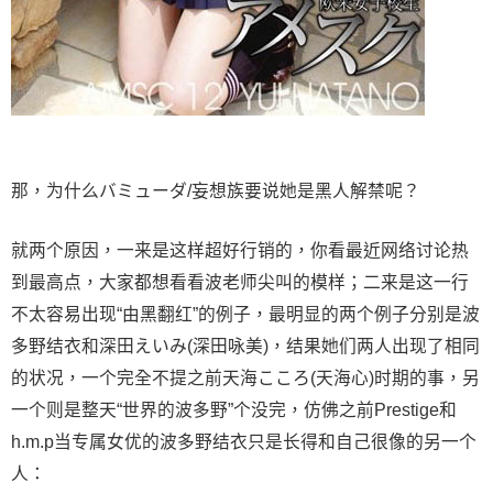
那，为什么バミューダ/妄想族要说她是黑人解禁呢？
就两个原因，一来是这样超好行销的，你看最近网络讨论热
到最高点，大家都想看看波老师尖叫的模样；二来是这一行
不太容易出现“由黑翻红”的例子，最明显的两个例子分别是波
多野结衣和深田えいみ(深田咏美)，结果她们两人出现了相同
的状况，一个完全不提之前天海こころ(天海心)时期的事，另
一个则是整天“世界的波多野”个没完，仿佛之前Prestige和
h.m.p当专属女优的波多野结衣只是长得和自己很像的另一个
人：