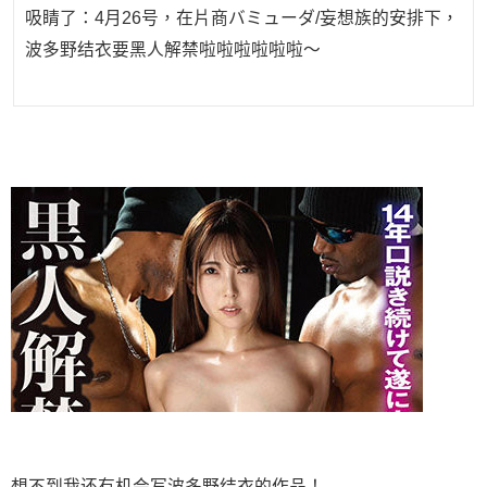
吸睛了：4月26号，在片商バミューダ/妄想族的安排下，
波多野结衣要黑人解禁啦啦啦啦啦啦～
想不到我还有机会写波多野结衣的作品！