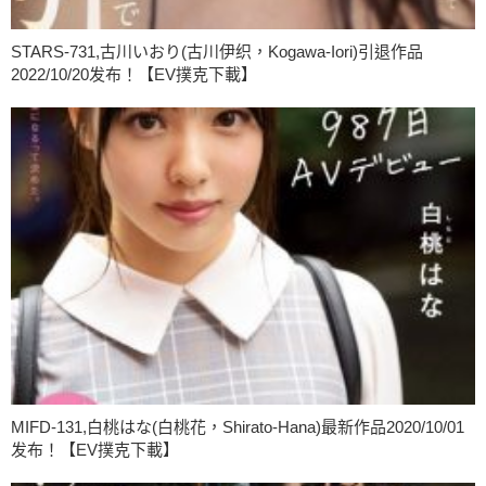
STARS-731,古川いおり(古川伊织，Kogawa-Iori)引退作品
2022/10/20发布！【EV撲克下載】
MIFD-131,白桃はな(白桃花，Shirato-Hana)最新作品2020/10/01
发布！【EV撲克下載】