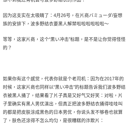
因为这支实在太吸睛了：4月26号，在片商バミューダ/妄想
族的安排下，波多野结衣要黑人解禁啦啦啦啦啦啦～
等等，这家片商，这个“黒い冲击”标题，是不是让你觉得怪怪
的？
如果你有这个感觉，代表你就是个老司机：因为在2017年的
时候，这家片商也同样以“黒い冲击”的标题告诉我们波多野结
衣被黑人捅了，结果看了片子真是又好气又好笑：对啦，片
子里确实有黑人男优演出，但真正把波多野结衣捅得哇哇叫
的都是把皮肤涂成黑色的日本男优，你说头发不够卷也就算
了，肤色还涂得不怎么均匀，是很糟糕的诈欺片：