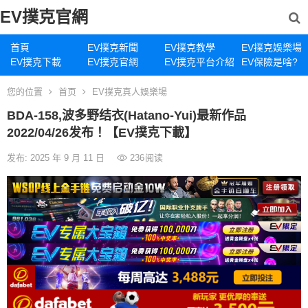
EV撲克官網
首頁
EV撲克新聞
EV撲克教學
EV撲克娛樂場
EV撲克下載
EV撲克官網
EV撲克平台介紹
EV保險是啥?
您的位置
首页
EV撲克真人娛樂場
BDA-158,波多野结衣(Hatano-Yui)最新作品
2022/04/26发布！【EV撲克下載】
发布: 2025 年 9 月 11 日
236
阅读