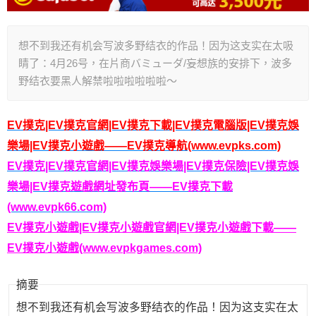
想不到我还有机会写波多野结衣的作品！因为这支实在太吸
睛了：4月26号，在片商バミューダ/妄想族的安排下，波多
野结衣要黑人解禁啦啦啦啦啦啦～
EV撲克|EV撲克官網|EV撲克下載|EV撲克電腦版|EV撲克娛
樂場|EV撲克小遊戲——EV撲克導航(www.evpks.com)
EV撲克|EV撲克官網|EV撲克娛樂場|EV撲克保險|EV撲克娛
樂場|EV撲克遊戲網址發布頁——EV撲克下載
(www.evpk66.com)
EV撲克小遊戲|EV撲克小遊戲官網|EV撲克小遊戲下載——
EV撲克小遊戲(www.evpkgames.com)
摘要
想不到我还有机会写波多野结衣的作品！因为这支实在太