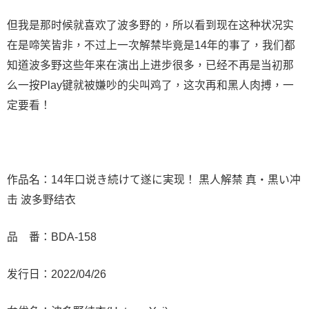
但我是那时候就喜欢了波多野的，所以看到现在这种状况实
在是啼笑皆非，不过上一次解禁毕竟是14年的事了，我们都
知道波多野这些年来在演出上进步很多，已经不再是当初那
么一按Play键就被嫌吵的尖叫鸡了，这次再和黑人肉搏，一
定要看！
作品名：14年口说き続けて遂に実现！ 黒人解禁 真・黒い冲
击 波多野结衣
品 番：BDA-158
发行日：2022/04/26