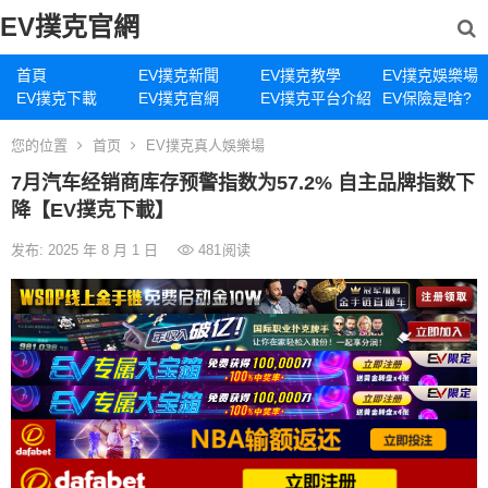
EV撲克官網
首頁
EV撲克新聞
EV撲克教學
EV撲克娛樂場
EV撲克下載
EV撲克官網
EV撲克平台介紹
EV保險是啥?
您的位置
首页
EV撲克真人娛樂場
7月汽车经销商库存预警指数为57.2% 自主品牌指数下
降【EV撲克下載】
发布: 2025 年 8 月 1 日
481
阅读