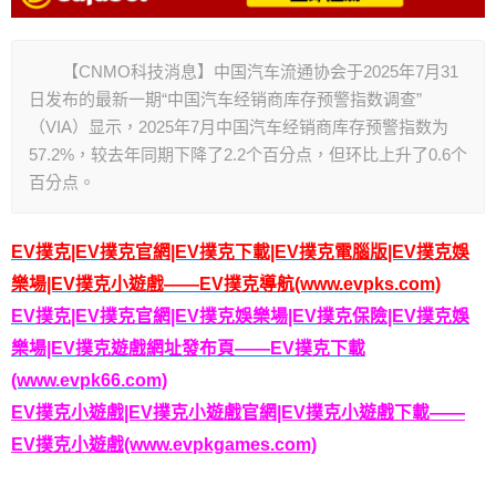
【CNMO科技消息】中国汽车流通协会于2025年7月31
日发布的最新一期“中国汽车经销商库存预警指数调查”
（VIA）显示，2025年7月中国汽车经销商库存预警指数为
57.2%，较去年同期下降了2.2个百分点，但环比上升了0.6个
百分点。
EV撲克|EV撲克官網|EV撲克下載|EV撲克電腦版|EV撲克娛
樂場|EV撲克小遊戲——EV撲克導航(www.evpks.com)
EV撲克|EV撲克官網|EV撲克娛樂場|EV撲克保險|EV撲克娛
樂場|EV撲克遊戲網址發布頁——EV撲克下載
(www.evpk66.com)
EV撲克小遊戲|EV撲克小遊戲官網|EV撲克小遊戲下載——
EV撲克小遊戲(www.evpkgames.com)