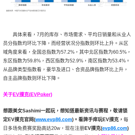
具体来看，7月的库存、市场需求、平均日销量和从业人
员分指数均环比下降，而经营状况分指数则环比上升。从区
域角度来看，全国总指数为57.2%，其中北区指数为60.5%，
东区指数为59.8%，西区指数为52.9%，南区指数为53.4%。
从品牌类型指数看，豪华及进口、合资品牌指数环比上升，
自主品牌指数则环比下降。
关于
EV撲克(EVPoker)
想跟美女Sashimi一起玩，
想知道最新资讯与赛程，
敬请锁
定EV撲克官网(
www.evp86.com
)。
看牌手痒玩EV撲克，
每
日多场免费赛奖励高达20w，现在注册
EV撲克(
evp86.com
)