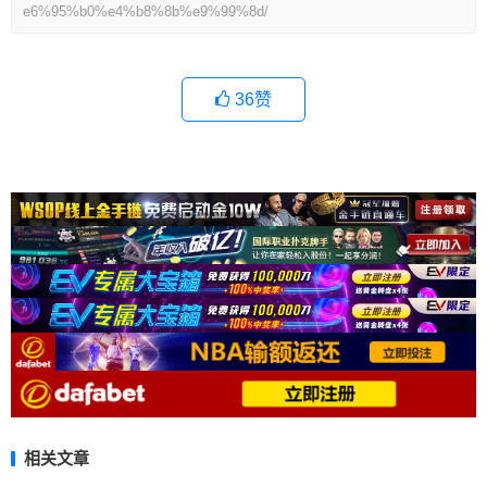
e6%95%b0%e4%b8%8b%e9%99%8d/
36
赞
相关文章