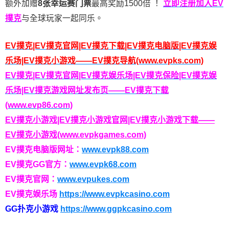
额外加赠
8张幸运赛门票
最高奖励1500倍
！
立即注册加入EV
撲克
与全球玩家一起同乐。
EV撲克|EV撲克官网|EV撲克下载|EV撲克电脑版|EV撲克娱
乐场|EV撲克小游戏——EV撲克导航(www.evpks.com)
EV撲克|EV撲克官网|EV撲克娱乐场|EV撲克保险|EV撲克娱
乐场|EV撲克游戏网址发布页——EV撲克下载
(www.evp86.com)
EV撲克小游戏|EV撲克小游戏官网|EV撲克小游戏下载——
EV撲克小游戏(www.evpkgames.com)
EV撲克电脑版网址：
www.evpk88.com
EV撲克GG官方：
www.evpk68.com
EV撲克官网：
www.evpukes.com
EV撲克娱乐场
https://www.evpkcasino.com
GG扑克小游戏
https://www.ggpkcasino.com