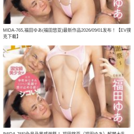
MIDA-765,福田ゆあ(福田悠亚)最新作品2026/09/01发布！【EV撲
克下載】
[MIDA-765]全员丑男感谢祭！ 福田悠亚（福田ゆあ）解禁大乱