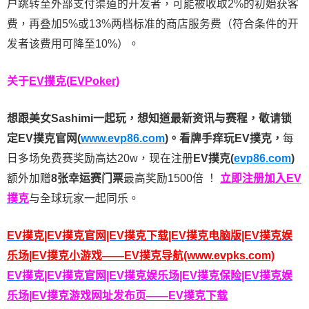
户跳转至外部支付渠道的开发者，可能被收取2%的初始获客
费，再叠加5%或13%两档标准的商店服务费（符合条件的开
发者该费用可降至10%）。
关于
EV撲克(EVPoker)
想跟美女Sashimi一起玩，
想知道最新资讯与赛程，
敬请锁
定EV撲克官网(
www.evp86.com
)。
看牌手痒玩EV撲克，
每
日多场免费赛奖励高达20w，现在注册
EV撲克(
evp86.com
)
额外加赠
8张幸运赛门票
最高奖励1500倍
！
立即注册加入EV
撲克
与全球玩家一起同乐。
EV撲克|EV撲克官网|EV撲克下载|EV撲克电脑版|EV撲克娱
乐场|EV撲克小游戏——EV撲克导航(www.evpks.com)
EV撲克|EV撲克官网|EV撲克娱乐场|EV撲克保险|EV撲克娱
乐场|EV撲克游戏网址发布页——EV撲克下载