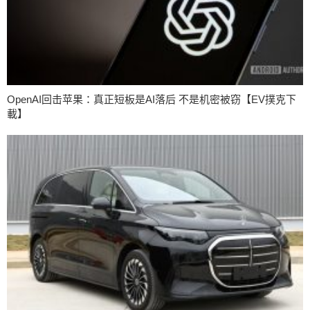
OpenAI回击苹果：真正短板是AI落后 不是机密被窃【EV撲克下
載】