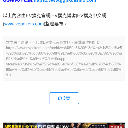
GG撲克小遊戲
https://www.ggpkcasino.com
以上內容由EV撲克官網|EV撲克博客|EV撲克中文網
(
www.vepokers.com
)整理髮布。
本文来自网络，不代表EV撲克官網立场，转载请注明出处：
https://www.evpokers.com/archives/48%e5%90%8d%e4%b8%ad%e5
%9b%bd%e5%bc%80%e5%8f%91%e8%80%85%e6%8a%95%e8%a
f%89%e8%8b%b9%e6%9e%9capp-
store%e8%b4%b9%e7%94%a8%e8%bf%87%e9%ab%98%e3%80%
90ev%e6%92%b2%e5%85%8b%e4%b8%8b%e8%bc%89%e3%80%
91/
3
赞