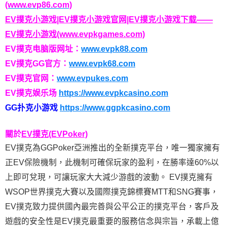
(www.evp86.com)
EV撲克小游戏|EV撲克小游戏官网|EV撲克小游戏下载——
EV撲克小游戏(www.evpkgames.com)
EV撲克电脑版网址：
www.evpk88.com
EV撲克GG官方：
www.evpk68.com
EV撲克官网：
www.evpukes.com
EV撲克娱乐场
https://www.evpkcasino.com
GG扑克小游戏
https://www.ggpkcasino.com
關於
EV撲克(EVPoker)
EV撲克為GGPoker亞洲推出的全新撲克平台，唯一獨家擁有
正EV保險機制，此機制可確保玩家的盈利，在勝率達60%以
上即可兌現，可讓玩家大大減少游戲的波動。 EV撲克擁有
WSOP世界撲克大賽以及國際撲克錦標賽MTT和SNG賽事，
EV撲克致力提供國內最完善與公平公正的撲克平台，客戶及
遊戲的安全性是EV撲克最重要的服務信念與宗旨，承載上億