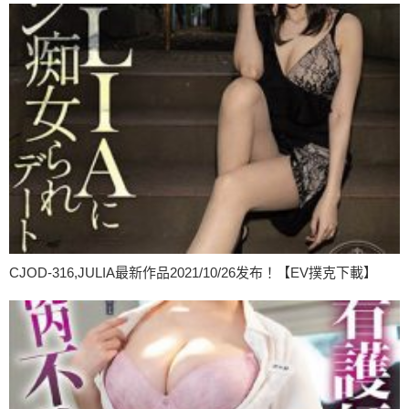
CJOD-316,JULIA最新作品2021/10/26发布！【EV撲克下載】