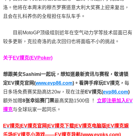
洛。他将在本周末的穆杰罗赛道意大利大奖赛上迎来复出，
且会在扎科养伤的全程担任车队车手。
目前MotoGP顶级组别近年在空气动力学等技术层面已有
较多更新，克拉奇洛的此次回归也将面临不小的挑战。
关于
EV撲克(EVPoker)
想跟美女Sashimi一起玩，
想知道最新资讯与赛程，
敬请锁
定EV撲克官网(
www.evp86.com
)。
看牌手痒玩EV撲克，
每
日多场免费赛奖励高达20w，现在注册
EV撲克(
evp86.com
)
额外加赠
8张幸运赛门票
最高奖励1500倍
！
立即注册加入EV
撲克
与全球玩家一起同乐。
EV撲克|EV撲克官网|EV撲克下载|EV撲克电脑版|EV撲克娱
乐场|EV撲克小游戏——EV撲克导航(www.evpks.com)