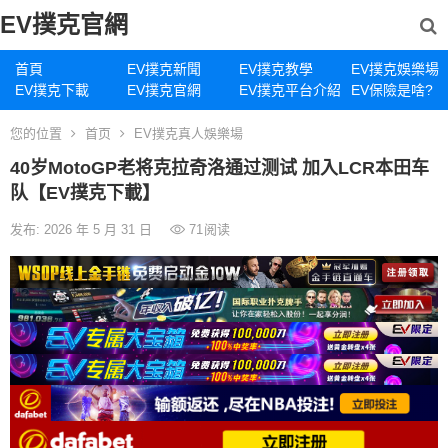
EV撲克官網
首頁
EV撲克新聞
EV撲克教學
EV撲克娛樂場
EV撲克下載
EV撲克官網
EV撲克平台介紹
EV保險是啥?
您的位置
首页
EV撲克真人娛樂場
40岁MotoGP老将克拉奇洛通过测试 加入LCR本田车
队【EV撲克下載】
发布: 2026 年 5 月 31 日
71
阅读