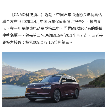
【CNMO科技消息】近期，中国汽车流通协会与精真估
联合发布《2026年4月中国汽车保值率研究报告》。报告显
示，在一年车龄纯电动车型榜单中，
问界M9以80.4%的保值
率排名第一
，领先第二名理想MEGA仅0.1个百分点，两者差
距极为接近；极氪009以79.1%位列第三。