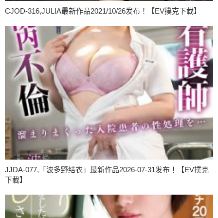
CJOD-316,JULIA最新作品2021/10/26发布！【EV撲克下載】
JJDA-077,「波多野结衣」最新作品2026-07-31发布！【EV撲克
下載】