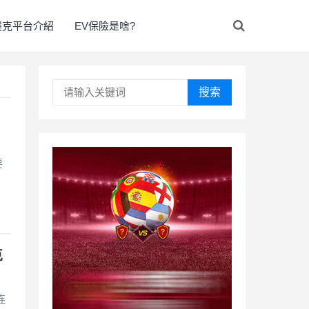
撲克平台介紹
EV保險是啥?
搜索
要
克
连