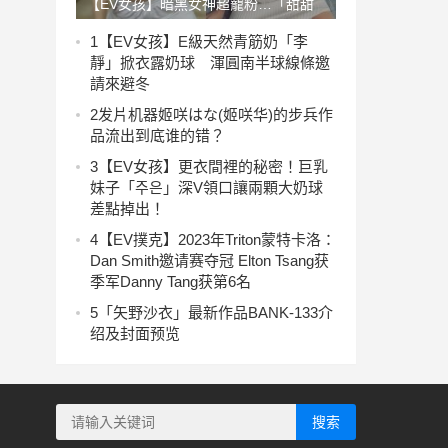
【EV女孩】暗黑女神超寵粉…「甜甜
圈」為期七天放送 成人限定下午茶就
1
【EV女孩】E級天然青筋奶「李
靜」掀衣露奶球 渾圓南半球線條邀
該這樣吃
請來避冬
2
发片机器姬咲はな(姬咲华)的步兵作
品流出到底谁的错？
3
【EV女孩】更衣間裡的秘密！巨乳
妹子「주은」深V領口讓兩顆大奶球
差點掉出！
4
【EV撲克】2023年Triton蒙特卡洛：
Dan Smith邀请赛夺冠 Elton Tsang获
季军Danny Tang获第6名
5
「矢野沙衣」最新作品BANK-133介
绍及封面预览
搜索