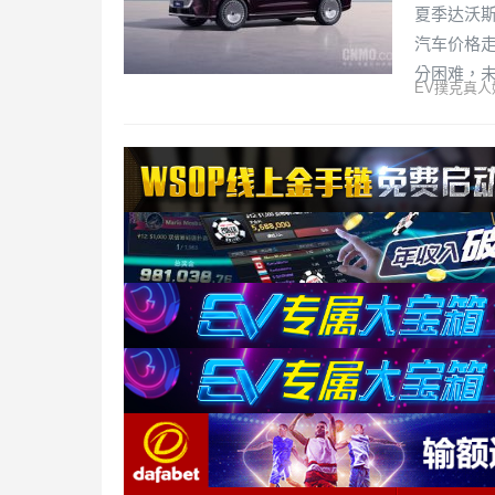
夏季达沃
汽车价格
分困难，
EV撲克真人