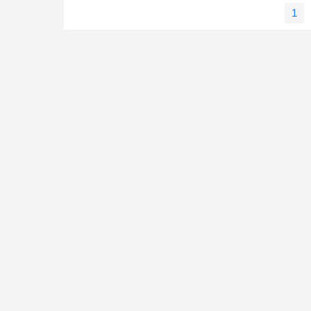
文
1
章
導
覽