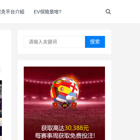
撲克平台介紹
EV保險是啥?
搜索