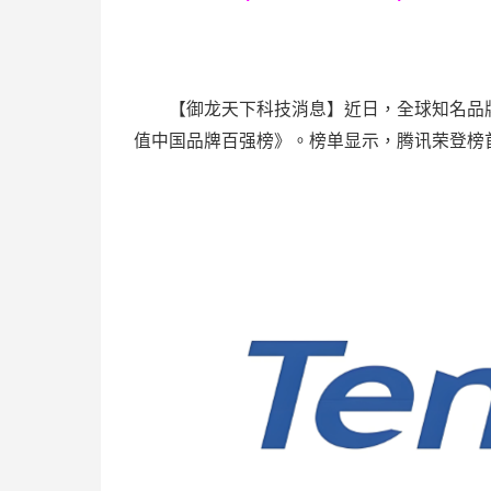
【御龙天下科技消息】近日，全球知名品牌咨
值中国品牌百强榜》。榜单显示，腾讯荣登榜