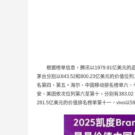
根据榜单信息，腾讯以1979.91亿美元
茅台分别以843.52和800.23亿美元的价值
名第四、第五。海尔、中国移动排名榜单六、七名
安、美团依次位列第六至第十，分别有383.02、
281.5亿美元的价值排名榜单第十一，vivo以5