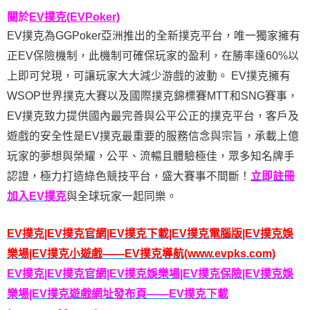
關於
EV撲克(EVPoker)
EV撲克為GGPoker亞洲推出的全新撲克平台，唯一獨家擁有
正EV保險機制，此機制可確保玩家的盈利，在勝率達60%以
上即可兌現，可讓玩家大大減少游戲的波動。 EV撲克擁有
WSOP世界撲克大賽以及國際撲克錦標賽MTT和SNG賽事，
EV撲克致力提供國內最完善與公平公正的撲克平台，客戶及
遊戲的安全性是EV撲克最重要的服務信念與宗旨，承載上億
玩家的夢想與榮耀，公平、流暢且體驗極佳，眾多知名牌手
認證，極力打造綠色競技平台，盛大賽事不間斷！
立即註冊
加入EV撲克
與全球玩家一起同樂。
EV撲克|EV撲克官網|EV撲克下載|EV撲克電腦版|EV撲克娛
樂場|EV撲克小遊戲——EV撲克導航(www.evpks.com)
EV撲克|EV撲克官網|EV撲克娛樂場|EV撲克保險|EV撲克娛
樂場|EV撲克遊戲網址發布頁——EV撲克下載