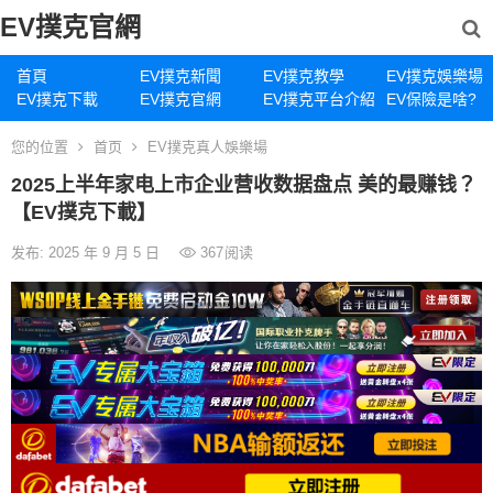
EV撲克官網
首頁
EV撲克新聞
EV撲克教學
EV撲克娛樂場
EV撲克下載
EV撲克官網
EV撲克平台介紹
EV保險是啥?
您的位置
首页
EV撲克真人娛樂場
2025上半年家电上市企业营收数据盘点 美的最赚钱？
【EV撲克下載】
发布: 2025 年 9 月 5 日
367
阅读