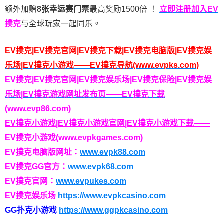
额外加赠
8张幸运赛门票
最高奖励1500倍
！
立即注册加入EV
撲克
与全球玩家一起同乐。
EV撲克|EV撲克官网|EV撲克下载|EV撲克电脑版|EV撲克娱
乐场|EV撲克小游戏——EV撲克导航(www.evpks.com)
EV撲克|EV撲克官网|EV撲克娱乐场|EV撲克保险|EV撲克娱
乐场|EV撲克游戏网址发布页——EV撲克下载
(www.evp86.com)
EV撲克小游戏|EV撲克小游戏官网|EV撲克小游戏下载——
EV撲克小游戏(www.evpkgames.com)
EV撲克电脑版网址：
www.evpk88.com
EV撲克GG官方：
www.evpk68.com
EV撲克官网：
www.evpukes.com
EV撲克娱乐场
https://www.evpkcasino.com
GG扑克小游戏
https://www.ggpkcasino.com