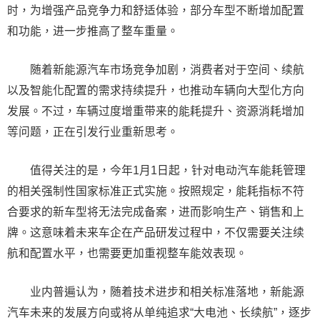
时，为增强产品竞争力和舒适体验，部分车型不断增加配置
和功能，进一步推高了整车重量。
随着新能源汽车市场竞争加剧，消费者对于空间、续航
以及智能化配置的需求持续提升，也推动车辆向大型化方向
发展。不过，车辆过度增重带来的能耗提升、资源消耗增加
等问题，正在引发行业重新思考。
值得关注的是，今年1月1日起，针对电动汽车能耗管理
的相关强制性国家标准正式实施。按照规定，能耗指标不符
合要求的新车型将无法完成备案，进而影响生产、销售和上
牌。这意味着未来车企在产品研发过程中，不仅需要关注续
航和配置水平，也需要更加重视整车能效表现。
业内普遍认为，随着技术进步和相关标准落地，新能源
汽车未来的发展方向或将从单纯追求“大电池、长续航”，逐步