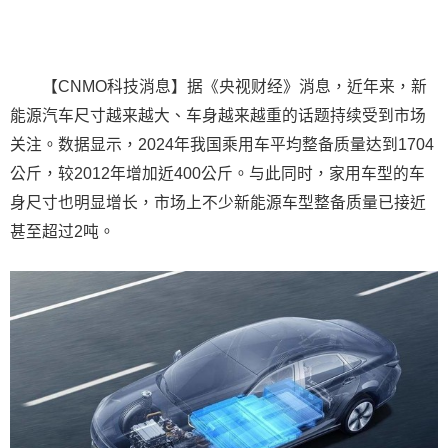
【CNMO科技消息】据《央视财经》消息，近年来，新
能源汽车尺寸越来越大、车身越来越重的话题持续受到市场
关注。数据显示，2024年我国乘用车平均整备质量达到1704
公斤，较2012年增加近400公斤。与此同时，家用车型的车
身尺寸也明显增长，市场上不少新能源车型整备质量已接近
甚至超过2吨。