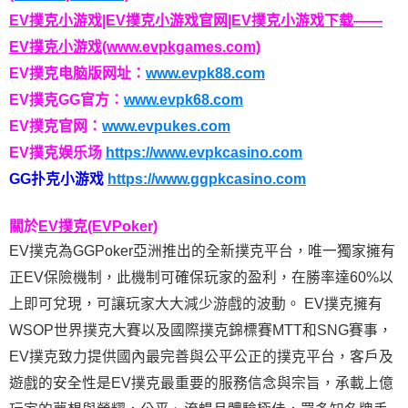
EV撲克小游戏|EV撲克小游戏官网|EV撲克小游戏下载——
EV撲克小游戏(www.evpkgames.com)
EV撲克电脑版网址：
www.evpk88.com
EV撲克GG官方：
www.evpk68.com
EV撲克官网：
www.evpukes.com
EV撲克娱乐场
https://www.evpkcasino.com
GG扑克小游戏
https://www.ggpkcasino.com
關於
EV撲克(EVPoker)
EV撲克為GGPoker亞洲推出的全新撲克平台，唯一獨家擁有
正EV保險機制，此機制可確保玩家的盈利，在勝率達60%以
上即可兌現，可讓玩家大大減少游戲的波動。 EV撲克擁有
WSOP世界撲克大賽以及國際撲克錦標賽MTT和SNG賽事，
EV撲克致力提供國內最完善與公平公正的撲克平台，客戶及
遊戲的安全性是EV撲克最重要的服務信念與宗旨，承載上億